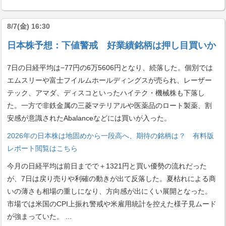
8/7(金) 16:30
日本株予想：下値警戒 好業績銘柄は押し目買いか
7日の日経平均は−77円の6万5606円となり、続落した。個別では
エムスリーや富士フイルムホールディングスが売られ、レーザー
テック、アマダ、ディスコといったハイテク・機械株も下落し
た。一方で非鉄金属の三菱マテリアルや医薬品のロート製薬、割
安感が意識されたAbalanceなどには買いが入った。
2026年の日本株は地固めから一段高へ、期待の銘柄は？ 有料版
レポート閲覧はこちら
今月の日経平均は前日までで＋1321円と買い優勢の流れだった
が、7日は戻り売りや利確の動きが出て反落した。夏枯れによる商
いの薄さも相場の重しになり、方向感が出にくい展開となった。
市場では米国のCPI上振れ警戒や米雇用統計を控えた様子見ムード
が強まっていた。
...