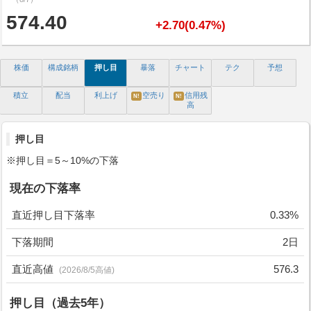
574.40
+2.70(0.47%)
株価
構成銘柄
押し目
暴落
チャート
テク
予想
積立
配当
利上げ
空売り
信用残
N!
N!
高
押し目
※押し目＝5～10%の下落
現在の下落率
直近押し目下落率
0.33%
下落期間
2日
直近高値
576.3
(2026/8/5高値)
押し目（過去5年）