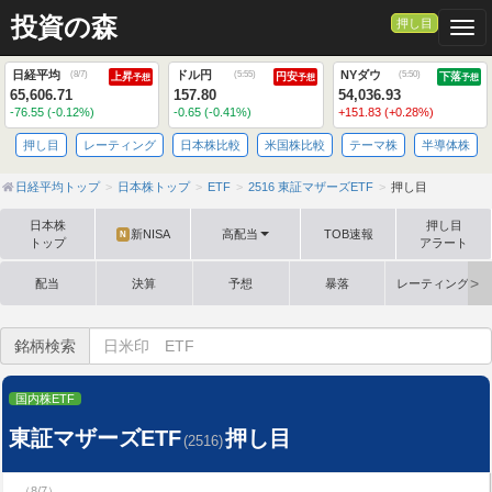
投資の森
押し目
Togg
日経平均
ドル円
NYダウ
(
8/7
)
(
5:55
)
(
5:50
)
上昇
円安
下落
予想
予想
予想
65,606.71
157.80
54,036.93
-76.55 (-0.12%)
-0.65 (-0.41%)
+151.83 (+0.28%)
押し目
レーティング
日本株比較
米国株比較
テーマ株
半導体株
日経平均トップ
日本株トップ
ETF
2516 東証マザーズETF
押し目
日本株
押し目
新NISA
高配当
TOB速報
N
トップ
アラート
配当
決算
予想
暴落
レーティング格
銘柄検索
国内株ETF
東証マザーズETF
押し目
(2516)
（8/7）