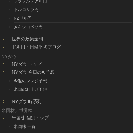
ブラジルレアル円
トルコリラ円
NZドル円
メキシコペソ円
世界の政策金利
ドル円・日経平均ブログ
NYダウ
NYダウ トップ
NYダウ 今日のAI予想
今週のレンジ予想
米国の利上げ予想
NYダウ 時系列
米国株／世界株
米国株 個別トップ
米国株 一覧