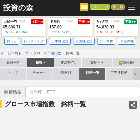
投資の森
プレミアム
押し目
Togg
日経平均
ドル円
NYダウ
(
8/7
)
(
5:55
)
(
5:50
)
上昇
円安
下落
予想
予想
予想
65,606.71
157.80
54,036.93
-76.55 (-0.12%)
-0.65 (-0.41%)
+151.83 (+0.28%)
押し目
レーティング
日本株比較
米国株比較
テーマ株
半導体株
日経平均トップ
グロース市場指数
銘柄一覧
日経平均
指数
循環物色
高配当
新NISA
N
トップ
チャート
時系列
銘柄一覧
空売り銘柄
銘柄検索
グロース市場指数 銘柄一覧