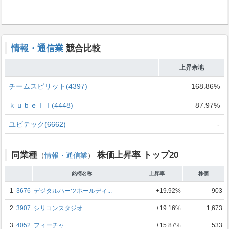
情報・通信業
競合比較
上昇余地
チームスピリット(4397)
168.86%
ｋｕｂｅｌｌ(4448)
87.97%
ユビテック(6662)
-
同業種
株価上昇率 トップ20
（
情報・通信業
）
銘柄名称
上昇率
株価
1
3676
デジタルハーツホールディ...
+19.92%
903
2
3907
シリコンスタジオ
+19.16%
1,673
3
4052
フィーチャ
+15.87%
533