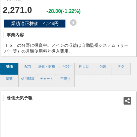
2,271.0
-28.00(-1.22%)
業績適正株価 4,149円
事業内容
ＩｏＴの分野に投資中。メインの収益は自動監視システム（サー
バー等）の月額使用料と導入費用。
株価
配当
決算・財務
ﾚｰﾃｨﾝｸﾞ
押し目
予想
テク
暴落
信用残高
チャート
空売り
株価天気予報