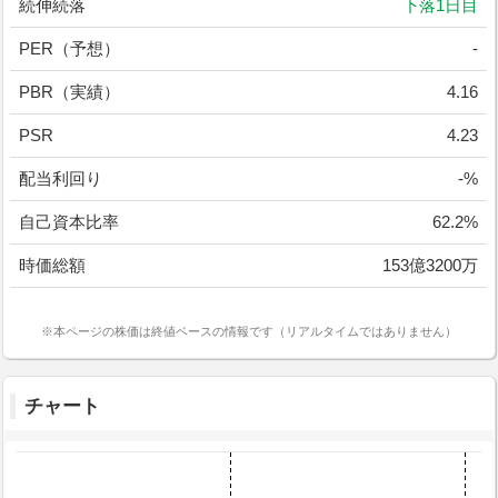
続伸続落
下落1日目
PER（予想）
-
PBR（実績）
4.16
PSR
4.23
配当利回り
-%
自己資本比率
62.2%
時価総額
153億3200万
※本ページの株価は終値ベースの情報です（リアルタイムではありません）
チャート