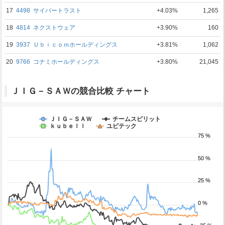
17
4498
サイバートラスト
+4.03%
1,265
18
4814
ネクストウェア
+3.90%
160
19
3937
Ｕｂｉｃｏｍホールディングス
+3.81%
1,062
20
9766
コナミホールディングス
+3.80%
21,045
ＪＩＧ－ＳＡＷの競合比較 チャート
ＪＩＧ－ＳＡＷ
チームスピリット
ｋｕｂｅｌｌ
ユビテック
75 %
50 %
25 %
0 %