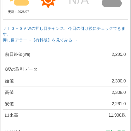
更新：2026/07
ＪＩＧ－ＳＡＷの押し目チャンス、今日の引け後にチェックできま
す。
押し目アラート【有料版】を見てみる →
前日終値
2,299.0
(8/6)
8/7の取引データ
始値
2,300.0
高値
2,308.0
安値
2,261.0
出来高
11,900株