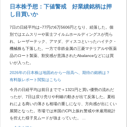
日本株予想：下値警戒 好業績銘柄は押
し目買いか
7日の日経平均は−77円の6万5606円となり、続落した。個
別ではエムスリーや富士フイルムホールディングスが売ら
れ、レーザーテック、アマダ、ディスコといったハイテク・
機械株も下落した。一方で非鉄金属の三菱マテリアルや医薬
品のロート製薬、割安感が意識されたAbalanceなどには買
いが入った。
2026年の日本株は地固めから一段高へ、期待の銘柄は？
有料版レポート閲覧はこちら
今月の日経平均は前日までで＋1321円と買い優勢の流れだ
ったが、7日は戻り売りや利確の動きが出て反落した。夏枯
れによる商いの薄さも相場の重しになり、方向感が出にくい
展開となった。市場では米国のCPI上振れ警戒や米雇用統計
を控えた様子見ムードが強まっていた。
...