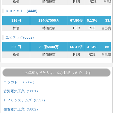
株価
時価総額
PER
ROE
自己
ｋｕｂｅｌｌ
(4448)
316円
134億7500万
67.80倍
9.13%
33.
株価
時価総額
PER
ROE
自己資
ユビテック
(6662)
220円
32億5400万
66.41倍
3.13%
85.
株価
時価総額
PER
ROE
自己資
この銘柄を見た人はこんな銘柄も見ています
ニッカトー（5367）
古河電気工業（5801）
ＨＰＣシステムズ（6597）
住友電気工業（5802）