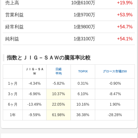
売上高
10億6100万
+19.9%
営業利益
1億9700万
+53.9%
経常利益
1億9800万
+54.7%
純利益
1億3100万
+54.1%
指数とＪＩＧ－ＳＡＷの騰落率比較
ＪＩＧ－ＳＡ
日経
TOPIX
グロース市場250
Ｗ
平均
1ヶ月
-4.34%
-5.82%
0.31%
-0.90%
3ヶ月
-6.96%
10.37%
6.10%
-8.47%
6ヶ月
-13.49%
22.05%
10.16%
1.90%
1年
-9.59%
61.98%
36.38%
-28.28%