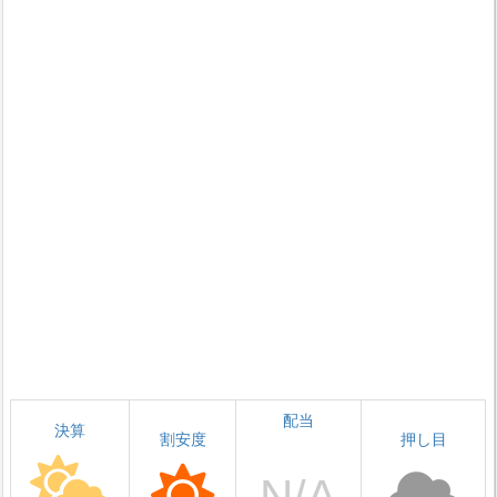
配当
決算
割安度
押し目