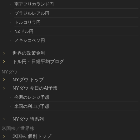
南アフリカランド円
ブラジルレアル円
トルコリラ円
NZドル円
メキシコペソ円
世界の政策金利
ドル円・日経平均ブログ
NYダウ
NYダウ トップ
NYダウ 今日のAI予想
今週のレンジ予想
米国の利上げ予想
NYダウ 時系列
米国株／世界株
米国株 個別トップ