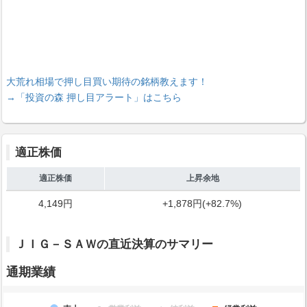
大荒れ相場で押し目買い期待の銘柄教えます！
→「投資の森 押し目アラート」はこちら
適正株価
適正株価
上昇余地
4,149円
+1,878円(+82.7%)
ＪＩＧ－ＳＡＷの直近決算のサマリー
通期業績