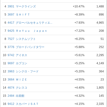
4
3901
マークラインズ
+10.47%
1,488
5
3697
ＳＨＩＦＴ
+8.39%
896
6
4417
グローバルセキュリティエ...
+7.93%
4,965
7
9425
ＲｅＹｕｕ Ｊａｐａｎ
+7.22%
208
8
7527
システムソフト
+6.25%
51
9
3776
ブロードバンドタワー
+5.88%
252
10
9742
アイネス
+5.61%
2,295
11
9697
カプコン
+5.25%
4,149
12
3963
シンクロ・フード
+5.20%
364
13
3664
ＷＩＺＥ
+4.55%
23
14
4674
クレスコ
+4.40%
1,805
15
2484
出前館
+4.32%
145
16
9412
スカパーＪＳＡＴ
+4.15%
2,335