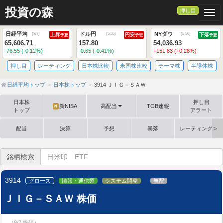
投資の森
押し目
Togg
日経平均
ドル円
NYダウ
(
8/7
)
(
5:55
)
(
5:50
)
上昇
円安
下落
予想
予想
予想
65,606.71
157.80
54,036.93
-76.55 (-0.12%)
-0.65 (-0.41%)
+151.83 (+0.28%)
押し目
レーティング
日本株比較
米国株比較
テーマ株
半導体株
日経平均トップ
日本株トップ
3914 ＪＩＧ－ＳＡＷ
日本株
押し目
新NISA
高配当
TOB速報
N
トップ
アラート
配当
決算
予想
暴落
レーティング格
銘柄検索
3914
グロース
情報・通信業
システム開発
無配
ＪＩＧ－ＳＡＷ 株価
（8/7 終値）