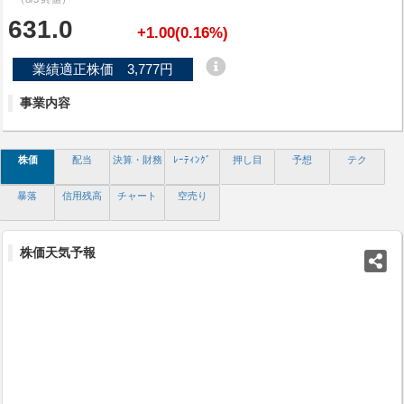
631.0
+1.00(0.16%)
業績適正株価 3,777円
事業内容
株価
配当
決算・財務
ﾚｰﾃｨﾝｸﾞ
押し目
予想
テク
暴落
信用残高
チャート
空売り
株価天気予報