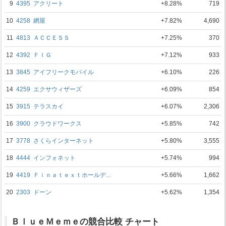
9
4395
アクリート
+8.28%
719
10
4258
網屋
+7.82%
4,690
11
4813
ＡＣＣＥＳＳ
+7.25%
370
12
4392
ＦＩＧ
+7.12%
933
13
3845
アイフリークモバイル
+6.10%
226
14
4259
エクサウィザーズ
+6.09%
854
15
3915
テラスカイ
+6.07%
2,306
16
3900
クラウドワークス
+5.85%
742
17
3778
さくらインターネット
+5.80%
3,555
18
4444
インフォネット
+5.74%
994
19
4419
Ｆｉｎａｔｅｘｔホールデ...
+5.66%
1,662
20
2303
ドーン
+5.62%
1,354
ＢｌｕｅＭｅｍｅの競合比較 チャート