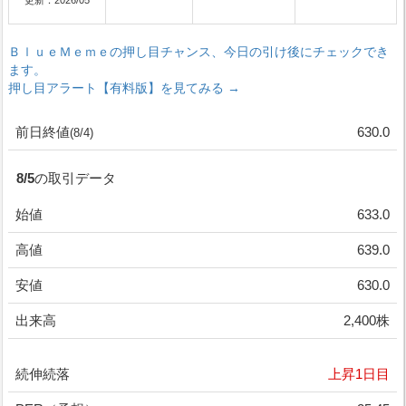
更新：2026/05
ＢｌｕｅＭｅｍｅの押し目チャンス、今日の引け後にチェックでき
ます。
押し目アラート【有料版】を見てみる →
前日終値
630.0
(8/4)
8/5の取引データ
始値
633.0
高値
639.0
安値
630.0
出来高
2,400株
続伸続落
上昇1日目