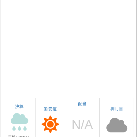
配当
決算
割安度
押し目