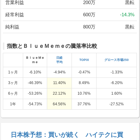
営業利益
200万
黒転
経常利益
600万
-14.3%
純利益
800万
黒転
指数とＢｌｕｅＭｅｍｅの騰落率比較
ＢｌｕｅＭｅ
日経
TOPIX
グロース市場250
ｍｅ
平均
1ヶ月
-6.10%
-4.94%
-0.47%
-1.33%
3ヶ月
-46.39%
11.40%
8.49%
-6.20%
6ヶ月
-53.26%
22.12%
10.76%
1.60%
1年
-54.73%
64.56%
37.76%
-27.52%
日本株予想：買いが続く ハイテクに買