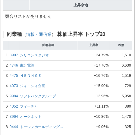
上昇余地
競合リストがありません
同業種
株価上昇率 トップ20
（
情報・通信業
）
銘柄名称
上昇率
株価
1
3907
シリコンスタジオ
+24.79%
1,510
2
4746
東計電算
+17.76%
6,630
3
4475
ＨＥＮＮＧＥ
+16.76%
1,519
4
4073
ジィ・シィ企画
+15.90%
729
5
9984
ソフトバンクグループ
+13.96%
5,958
6
4052
フィーチャ
+11.11%
380
7
3964
オークネット
+10.86%
1,470
8
9444
トーシンホールディングス
+9.06%
325