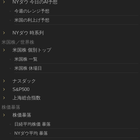
NYダウ 今日のAI予想
今週のレンジ予想
米国の利上げ予想
NYダウ 時系列
米国株／世界株
米国株 個別トップ
米国株 一覧
米国株 休場日
ナスダック
S&P500
上海総合指数
株価暴落
株価暴落
日経平均株価 暴落
NYダウ平均 暴落