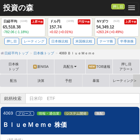
投資の森
押し目
Togg
日経平均
ドル円
NYダウ
(
13:40
)
(
13:55
)
(
6:22
)
上昇
円安
上昇
予想
予想
予想
65,518.38
157.74
54,349.12
-782.06 (-1.18%)
+0.02 (+0.01%)
+263.24 (+0.49%)
押し目
レーティング
日本株比較
米国株比較
テーマ株
半導体株
日経平均トップ
日本株トップ
4069 ＢｌｕｅＭｅｍｅ
日本株
押し目
新NISA
高配当
TOB速報
N
NEW
トップ
アラート
配当
決算
予想
暴落
レーティング格
銘柄検索
4069
グロース
情報・通信業
システム開発
無配
ＢｌｕｅＭｅｍｅ 株価
（8/5 終値）