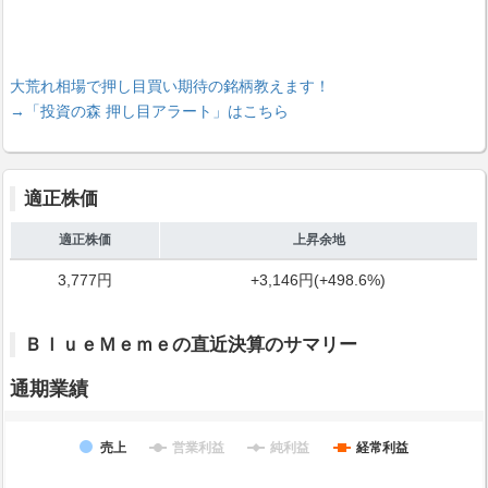
大荒れ相場で押し目買い期待の銘柄教えます！
→「投資の森 押し目アラート」はこちら
適正株価
適正株価
上昇余地
3,777円
+3,146円(+498.6%)
ＢｌｕｅＭｅｍｅの直近決算のサマリー
通期業績
売上
営業利益
純利益
経常利益