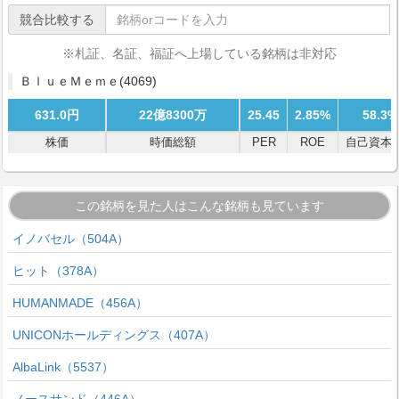
競合比較する
※札証、名証、福証へ上場している銘柄は非対応
ＢｌｕｅＭｅｍｅ
(4069)
631.0円
22億8300万
25.45
2.85%
58.3%
株価
時価総額
PER
ROE
自己資本
この銘柄を見た人はこんな銘柄も見ています
イノバセル（504A）
ヒット（378A）
HUMANMADE（456A）
UNICONホールディングス（407A）
AlbaLink（5537）