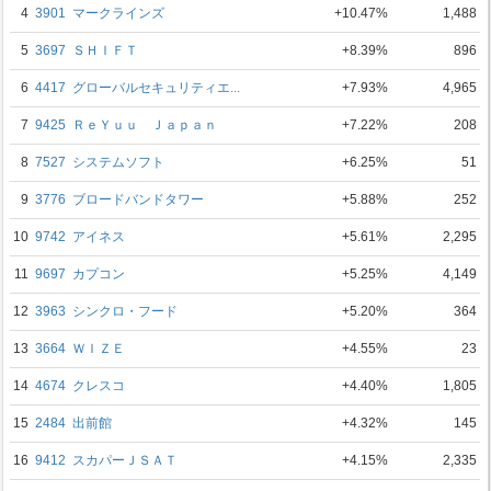
4
3901
マークラインズ
+10.47%
1,488
5
3697
ＳＨＩＦＴ
+8.39%
896
6
4417
グローバルセキュリティエ...
+7.93%
4,965
7
9425
ＲｅＹｕｕ Ｊａｐａｎ
+7.22%
208
8
7527
システムソフト
+6.25%
51
9
3776
ブロードバンドタワー
+5.88%
252
10
9742
アイネス
+5.61%
2,295
11
9697
カプコン
+5.25%
4,149
12
3963
シンクロ・フード
+5.20%
364
13
3664
ＷＩＺＥ
+4.55%
23
14
4674
クレスコ
+4.40%
1,805
15
2484
出前館
+4.32%
145
16
9412
スカパーＪＳＡＴ
+4.15%
2,335