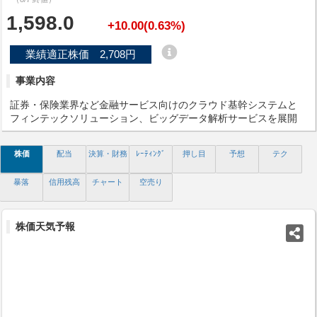
1,598.0
+10.00(0.63%)
業績適正株価 2,708円
事業内容
証券・保険業界など金融サービス向けのクラウド基幹システムと
フィンテックソリューション、ビッグデータ解析サービスを展開
株価
配当
決算・財務
ﾚｰﾃｨﾝｸﾞ
押し目
予想
テク
暴落
信用残高
チャート
空売り
株価天気予報