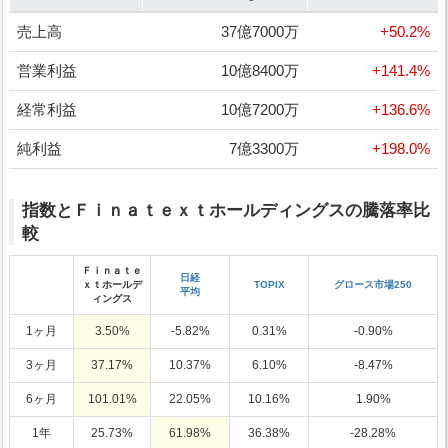
売上高
37億7000万
+50.2%
営業利益
10億8400万
+141.4%
経常利益
10億7200万
+136.6%
純利益
7億3300万
+198.0%
指数とＦｉｎａｔｅｘｔホールディングスの騰落率比
較
Ｆｉｎａｔｅ
日経
ｘｔホールデ
TOPIX
グロース市場250
平均
ィングス
1ヶ月
3.50%
-5.82%
0.31%
-0.90%
3ヶ月
37.17%
10.37%
6.10%
-8.47%
6ヶ月
101.01%
22.05%
10.16%
1.90%
1年
25.73%
61.98%
36.38%
-28.28%