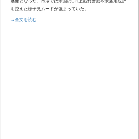
展開となった。市場では米国のCPI上振れ警戒や米雇用統計
を控えた様子見ムードが強まっていた。
...
→全文を読む