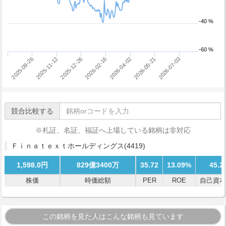
-40 %
-60 %
2026-05-21
2025-09-26
2026-07-03
2025-11-12
2025-12-26
2026-02-16
2026-04-02
競合比較する
※札証、名証、福証へ上場している銘柄は非対応
Ｆｉｎａｔｅｘｔホールディングス
(4419)
1,598.0円
829億3400万
35.72
13.09%
45.2
株価
時価総額
PER
ROE
自己資本
この銘柄を見た人はこんな銘柄も見ています