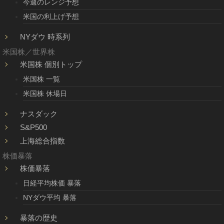
今週のレンジ予想
米国の利上げ予想
NYダウ 時系列
米国株／世界株
米国株 個別トップ
米国株 一覧
米国株 休場日
ナスダック
S&P500
上海総合指数
株価暴落
株価暴落
日経平均株価 暴落
NYダウ平均 暴落
暴落の歴史