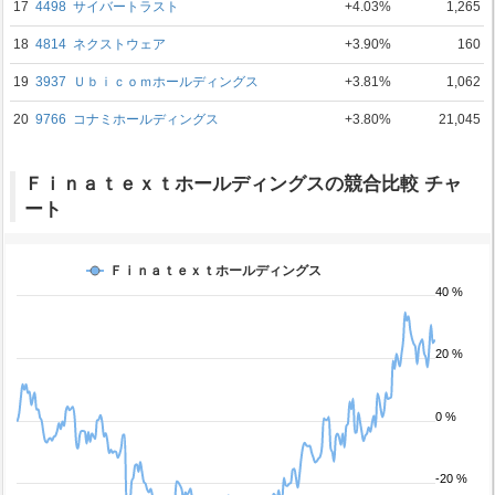
17
4498
サイバートラスト
+4.03%
1,265
18
4814
ネクストウェア
+3.90%
160
19
3937
Ｕｂｉｃｏｍホールディングス
+3.81%
1,062
20
9766
コナミホールディングス
+3.80%
21,045
Ｆｉｎａｔｅｘｔホールディングスの競合比較 チャ
ート
Ｆｉｎａｔｅｘｔホールディングス
40 %
20 %
0 %
-20 %