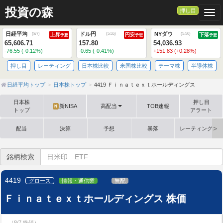
投資の森
押し目
Togg
日経平均
ドル円
NYダウ
(
8/7
)
(
5:55
)
(
5:50
)
上昇
円安
下落
予想
予想
予想
65,606.71
157.80
54,036.93
-76.55 (-0.12%)
-0.65 (-0.41%)
+151.83 (+0.28%)
押し目
レーティング
日本株比較
米国株比較
テーマ株
半導体株
日経平均トップ
日本株トップ
4419 Ｆｉｎａｔｅｘｔホールディングス
日本株
押し目
新NISA
高配当
TOB速報
N
トップ
アラート
配当
決算
予想
暴落
レーティング格
銘柄検索
4419
グロース
情報・通信業
無配
Ｆｉｎａｔｅｘｔホールディングス 株価
（8/7 終値）