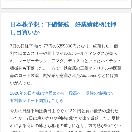
日本株予想：下値警戒 好業績銘柄は押
し目買いか
7日の日経平均は−77円の6万5606円となり、続落した。個
別ではエムスリーや富士フイルムホールディングスが売ら
れ、レーザーテック、アマダ、ディスコといったハイテク・
機械株も下落した。一方で非鉄金属の三菱マテリアルや医薬
品のロート製薬、割安感が意識されたAbalanceなどには買
いが入った。
2026年の日本株は地固めから一段高へ、期待の銘柄は？
有料版レポート閲覧はこちら
今月の日経平均は前日までで＋1321円と買い優勢の流れだ
ったが、7日は戻り売りや利確の動きが出て反落した。夏枯
れによる商いの薄さも相場の重しになり、方向感が出にくい