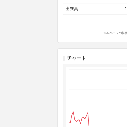
出来高
1
※本ページの株
チャート