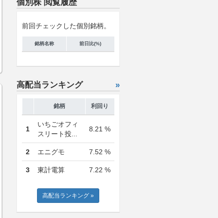
個別株 閲覧履歴
前回チェックした個別銘柄。
銘柄名称
前日比(%)
高配当ランキング
»
銘柄
利回り
いちごオフィ
1
8.21 %
スリート投...
2
エニグモ
7.52 %
3
東計電算
7.22 %
高配当ランキング »