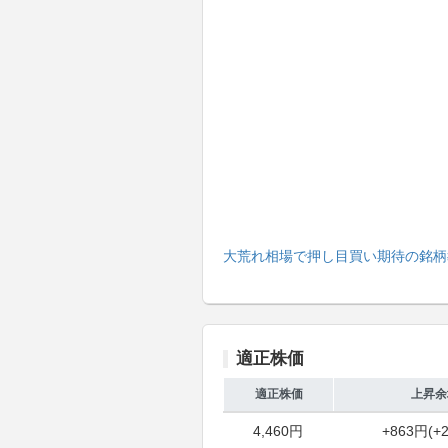
大荒れ相場で押し目買い期待の銘柄
適正株価
適正株価
上昇余
4,460円
+863円(+2