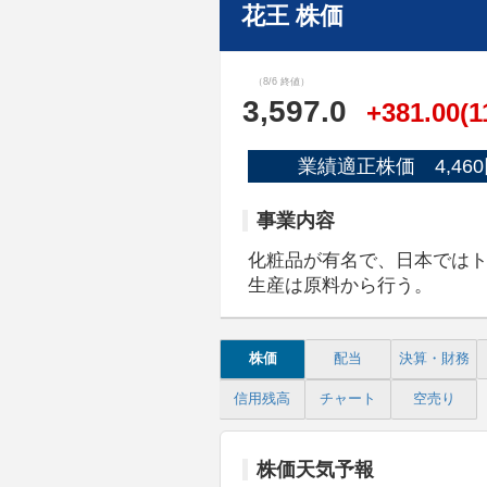
花王 株価
（8/6 終値）
3,597.0
+381.00(1
業績適正株価 4,460
事業内容
化粧品が有名で、日本では
生産は原料から行う。
株価
配当
決算・財務
信用残高
チャート
空売り
株価天気予報