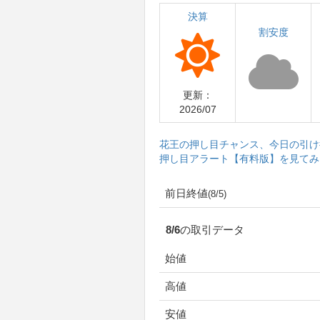
決算
割安度
更新：
2026/07
花王の押し目チャンス、今日の引け
押し目アラート【有料版】を見てみ
前日終値
(8/5)
8/6の取引データ
始値
高値
安値