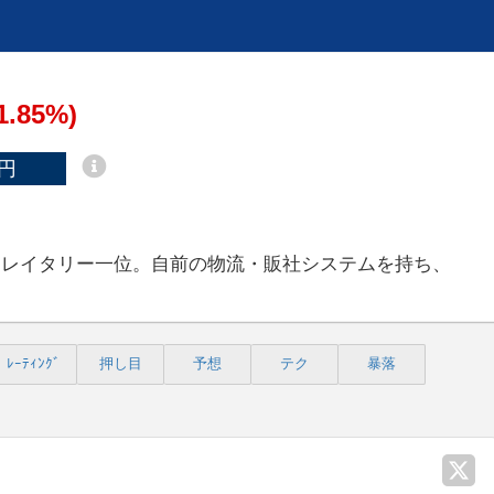
1.85%)
円
トレイタリー一位。自前の物流・販社システムを持ち、
ﾚｰﾃｨﾝｸﾞ
押し目
予想
テク
暴落