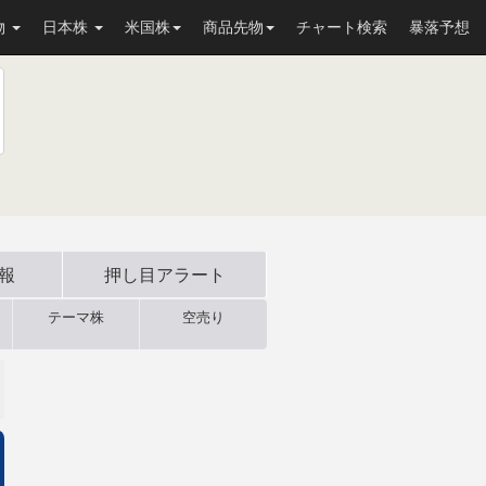
物
日本株
米国株
商品先物
チャート検索
暴落予想
速報
押し目
アラート
テーマ株
空売り