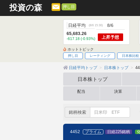
投資の森
押し目
日経平均
8/6
(
8/6 15:30
)
65,683.26
上昇
予想
-617.18 (-0.93%)
ホットトピック
押し目
レーティング
日本株比較
日経平均トップ
日本株トップ
4
日本株
トップ
配当
決算
銘柄検索
4452
プライム
日経225銘柄