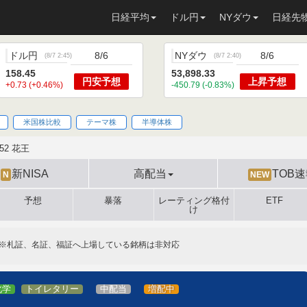
日経平均
ドル円
NYダウ
日経先
ドル円
8/6
NYダウ
8/6
(
8/7 2:45
)
(
8/7 2:40
)
158.45
53,898.33
円安
予想
上昇
予想
+0.73 (+0.46%)
-450.79 (-0.83%)
米国株比較
テーマ株
半導体株
452 花王
新NISA
高配当
TOB
N
NEW
予想
暴落
レーティング格付
ETF
け
※札証、名証、福証へ上場している銘柄は非対応
化学
トイレタリー
中配当
増配中