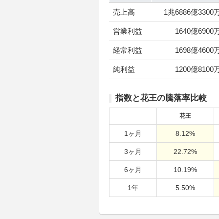
売上高
1兆6886億3300
営業利益
1640億6900
経常利益
1698億4600
純利益
1200億8100
指数と花王の騰落率比較
花王
1ヶ月
8.12%
3ヶ月
22.72%
6ヶ月
10.19%
1年
5.50%