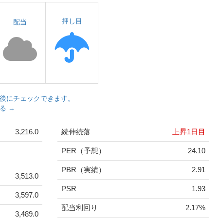
押し目
配当
後にチェックできます。
る →
3,216.0
続伸続落
上昇1日目
PER（予想）
24.10
PBR（実績）
2.91
3,513.0
PSR
1.93
3,597.0
配当利回り
2.17%
3,489.0