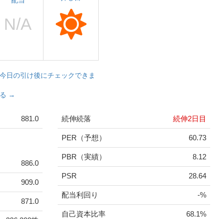
配当
今日の引け後にチェックできま
る →
881.0
続伸続落
続伸2日目
PER（予想）
60.73
PBR（実績）
8.12
886.0
PSR
28.64
909.0
配当利回り
-%
871.0
自己資本比率
68.1%