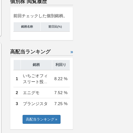
個別株 閲覧履歴
前回チェックした個別銘柄。
銘柄名称
前日比(%)
高配当ランキング
»
銘柄
利回り
いちごオフィ
1
8.22 %
スリート投...
2
エニグモ
7.52 %
3
ブランジスタ
7.25 %
高配当ランキング »