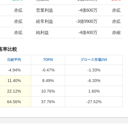
赤拡
営業利益
-4億600万
赤拡
赤拡
経常利益
-3億9900万
赤拡
赤拡
純利益
-4億400万
赤縮
落率比較
日経
平均
TOPIX
グロース市場250
-4.94%
-0.47%
-1.33%
11.40%
8.49%
-6.20%
22.12%
10.76%
1.60%
64.56%
37.76%
-27.52%