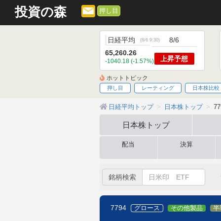
投資の森
押し目
日経平均
8/6
(
8/6 9:30
)
65,260.26
上昇
予想
-1040.18 (-1.57%)
ホットトピック
押し目
レーティング
日本株比較
日経平均トップ
日本株トップ
7
日本株
トップ
配当
決算
銘柄検索
7794
グロース
その他製品
半