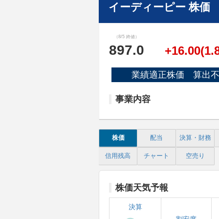
イーディーピー 株価
（8/5 終値）
897.0
+16.00(1.
業績適正株価 算出
事業内容
株価
配当
決算・財務
信用残高
チャート
空売り
株価天気予報
決算