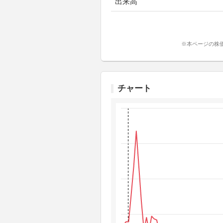
出来高
※本ページの株
チャート