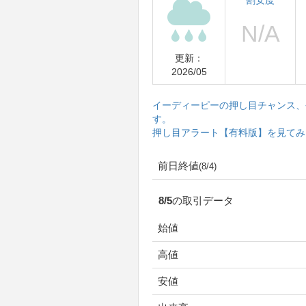
割安度
更新：
2026/05
イーディーピーの押し目チャンス、
す。
押し目アラート【有料版】を見てみ
前日終値
(8/4)
8/5の取引データ
始値
高値
安値