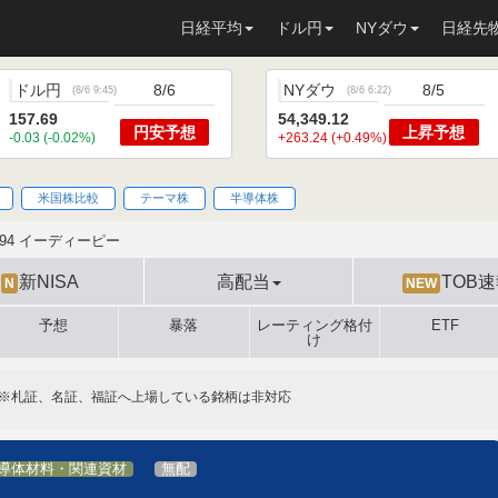
日経平均
ドル円
NYダウ
日経先
ドル円
8/6
NYダウ
8/5
(
8/6 9:45
)
(
8/6 6:22
)
157.69
54,349.12
円安
予想
上昇
予想
-0.03 (-0.02%)
+263.24 (+0.49%)
米国株比較
テーマ株
半導体株
794 イーディーピー
新NISA
高配当
TOB
N
NEW
予想
暴落
レーティング格付
ETF
け
※札証、名証、福証へ上場している銘柄は非対応
導体材料・関連資材
無配