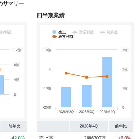
のサマリー
四半期業績
純利益
売上
営業利益
純利益
経常利益
12億
10億
3億
8億
0
2億
4億
-10億
1億
0
期
-20億
0
2026年2Q
2026年3Q
2026年4Q
前年比
2026年4Q
前年比
-42.8%
売上高
2億6300万
+6.0%