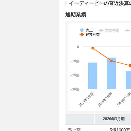
イーディーピーの直近決算
通期業績
売上
営業利益
経常利益
0
-10億
-20億
-30億
2026年3月
2024年3月期
2025年3月期
2026年3月期
売上高
5億1600万