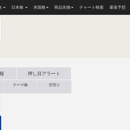
物
日本株
米国株
商品先物
チャート検索
暴落予想
速報
押し目
アラート
テーマ株
空売り