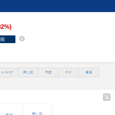
82%)
不能
ﾚｰﾃｨﾝｸﾞ
押し目
予想
テク
暴落
押し目