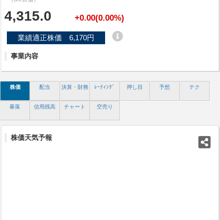
4,315.0
+0.00(0.00%)
業績適正株価 6,170円
事業内容
株価
配当
決算・財務
ﾚｰﾃｨﾝｸﾞ
押し目
予想
テク
暴落
信用残高
チャート
空売り
株価天気予報