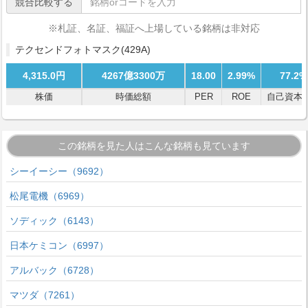
競合比較する
※札証、名証、福証へ上場している銘柄は非対応
テクセンドフォトマスク
(429A)
4,315.0円
4267億3300万
18.00
2.99%
77.2%
株価
時価総額
PER
ROE
自己資本
この銘柄を見た人はこんな銘柄も見ています
シーイーシー（9692）
松尾電機（6969）
ソディック（6143）
日本ケミコン（6997）
アルバック（6728）
マツダ（7261）