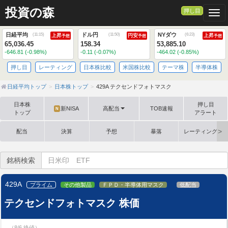
投資の森
押し目
Togg
日経平均
ドル円
NYダウ
(
11:15
)
(
11:50
)
(
6:23
)
上昇
円安
上昇
予想
予想
予想
65,036.45
158.34
53,885.10
-646.81 (-0.98%)
-0.11 (-0.07%)
-464.02 (-0.85%)
押し目
レーティング
日本株比較
米国株比較
テーマ株
半導体株
日経平均トップ
日本株トップ
429A テクセンドフォトマスク
日本株
押し目
新NISA
高配当
TOB速報
N
トップ
アラート
配当
決算
予想
暴落
レーティング格
銘柄検索
429A
プライム
その他製品
ＦＰＤ・半導体用マスク
低配当
テクセンドフォトマスク 株価
（8/6 終値）