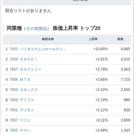
競合リストがありません
同業種
株価上昇率 トップ20
（
その他製品
）
銘柄名称
上昇率
株価
1
7832
バンダイナムコホールディ...
+10.85%
4,885
2
7839
ＳＨＯＥＩ
+2.81%
2,015
3
7867
タカラトミー
+2.79%
3,463
4
7806
ＭＴＧ
+2.66%
7,710
5
7906
ヨネックス
+2.32%
2,560
6
7800
アミファ
+2.19%
980
7
7901
マツモト
+2.12%
820
8
7937
ツツミ
+2.11%
2,608
9
7951
ヤマハ
+2.09%
1,343