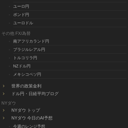
ユーロ円
ポンド円
ユーロドル
その他 FX/為替
南アフリカランド円
ブラジルレアル円
トルコリラ円
NZドル円
メキシコペソ円
世界の政策金利
ドル円・日経平均ブログ
NYダウ
NYダウ トップ
NYダウ 今日のAI予想
今週のレンジ予想