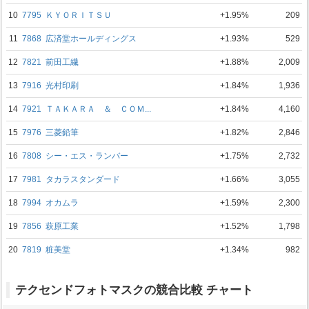
10
7795
ＫＹＯＲＩＴＳＵ
+1.95%
209
11
7868
広済堂ホールディングス
+1.93%
529
12
7821
前田工繊
+1.88%
2,009
13
7916
光村印刷
+1.84%
1,936
14
7921
ＴＡＫＡＲＡ ＆ ＣＯＭ...
+1.84%
4,160
15
7976
三菱鉛筆
+1.82%
2,846
16
7808
シー・エス・ランバー
+1.75%
2,732
17
7981
タカラスタンダード
+1.66%
3,055
18
7994
オカムラ
+1.59%
2,300
19
7856
萩原工業
+1.52%
1,798
20
7819
粧美堂
+1.34%
982
テクセンドフォトマスクの競合比較 チャート