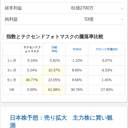
経常利益
81億2700万
-
純利益
53億
-
指数とテクセンドフォトマスクの騰落率比較
テクセンドフ
日経
TOPIX
グロース市場250
ォトマスク
平均
1ヶ月
-5.16%
-5.82%
-1.10%
-3.07%
3ヶ月
5.24%
10.37%
8.80%
-6.53%
6ヶ月
46.77%
22.05%
9.68%
1.45%
1年
0.00%
61.98%
36.76%
-27.80%
日本株予想：売り拡大 主力株に買い観
測