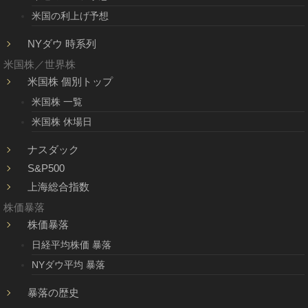
米国の利上げ予想
NYダウ 時系列
米国株／世界株
米国株 個別トップ
米国株 一覧
米国株 休場日
ナスダック
S&P500
上海総合指数
株価暴落
株価暴落
日経平均株価 暴落
NYダウ平均 暴落
暴落の歴史