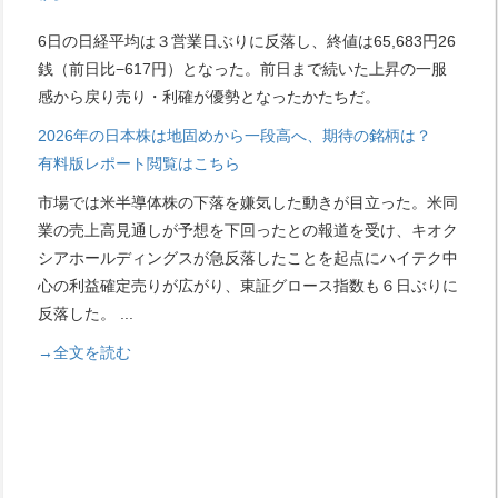
6日の日経平均は３営業日ぶりに反落し、終値は65,683円26
銭（前日比−617円）となった。前日まで続いた上昇の一服
感から戻り売り・利確が優勢となったかたちだ。
2026年の日本株は地固めから一段高へ、期待の銘柄は？
有料版レポート閲覧はこちら
市場では米半導体株の下落を嫌気した動きが目立った。米同
業の売上高見通しが予想を下回ったとの報道を受け、キオク
シアホールディングスが急反落したことを起点にハイテク中
心の利益確定売りが広がり、東証グロース指数も６日ぶりに
反落した。
...
→全文を読む