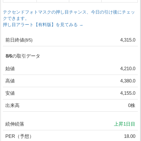
テクセンドフォトマスクの押し目チャンス、今日の引け後にチェッ
クできます。
押し目アラート【有料版】を見てみる →
前日終値
4,315.0
(8/5)
8/6の取引データ
始値
4,210.0
高値
4,380.0
安値
4,155.0
出来高
0株
続伸続落
上昇1日目
PER（予想）
18.00