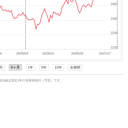
2400
2300
2200
2100
06
26/05/04
26/06/01
26/06/29
26/07/27
月
6ヶ月
1年
5年
10年
全期間
縦点線は直近1年の決算発表日（予定）です。