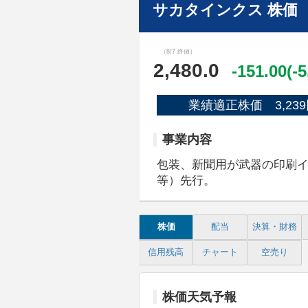
サカタインクス 株価
（8/7 終値）
2,480.0
-151.00(-
業績適正株価 3,239
事業内容
包装、新聞用が武器の印刷
等）先行。
株価
配当
決算・財務
信用残高
チャート
空売り
株価天気予報