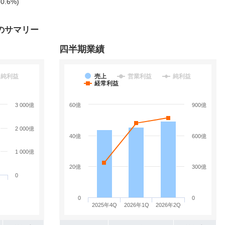
0.6%)
のサマリー
四半期業績
純利益
売上
営業利益
純利益
経常利益
3 000億
60億
900億
2 000億
40億
600億
1 000億
20億
300億
0
0
0
2025年4Q
2026年1Q
2026年2Q