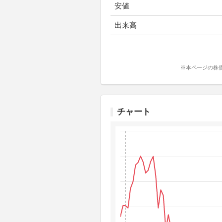
安値
出来高
※本ページの株
チャート