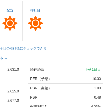
配当
押し目
今日の引け後にチェックできま
る →
2,631.0
続伸続落
下落1日目
PER（予想）
10.30
PBR（実績）
1.00
2,625.0
PSR
0.48
2,677.0
配当利回り
4.03%