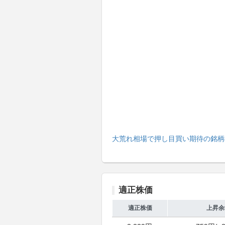
大荒れ相場で押し目買い期待の銘柄
適正株価
適正株価
上昇余