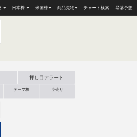
物
日本株
米国株
商品先物
チャート検索
暴落予想
押し目
アラート
テーマ株
空売り