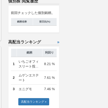
個別株 閲覧履歴
前回チェックした個別銘柄。
銘柄名称
前日比(%)
高配当ランキング
»
銘柄
利回り
いちごオフィ
1
8.21 %
スリート投...
ムゲンエステ
2
7.61 %
ート
3
エニグモ
7.46 %
高配当ランキング »