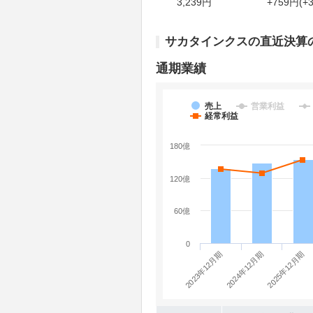
3,239円
+759円(+3
サカタインクスの直近決算
通期業績
売上
営業利益
経常利益
180億
120億
60億
0
2023年12月期
2025年12月期
2024年12月期