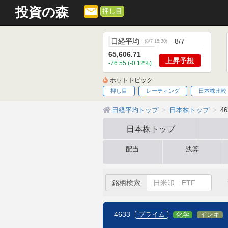
投資の森
押し目
日経平均
8/7
(
8/7 15:30
)
65,606.71
上昇
予想
-76.55 (-0.12%)
ホットトピック
押し目
レーティング
日本株比較
日経平均トップ
日本株トップ
4
日本株
トップ
配当
決算
銘柄検索
4633
プライム
化学
インキ