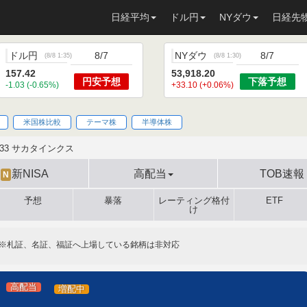
日経平均
ドル円
NYダウ
日経先
ドル円
8/7
NYダウ
8/7
(
8/8 1:35
)
(
8/8 1:30
)
157.42
53,918.20
円安
予想
下落
予想
-1.03 (-0.65%)
+33.10 (+0.06%)
米国株比較
テーマ株
半導体株
633 サカタインクス
新NISA
高配当
TOB速報
N
予想
暴落
レーティング格付
ETF
け
※札証、名証、福証へ上場している銘柄は非対応
高配当
増配中