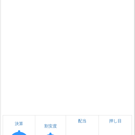
配当
押し目
決算
割安度