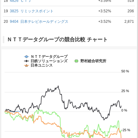
18
4826
ＣＩＪ
+3.59%
519
19
3825
リミックスポイント
+3.52%
206
20
9404
日本テレビホールディングス
+3.52%
2,871
ＮＴＴデータグループの競合比較 チャート
ＮＴＴデータグループ
日鉄ソリューションズ
野村総合研究所
日本ユニシス
50 %
25 %
0 %
-25 %