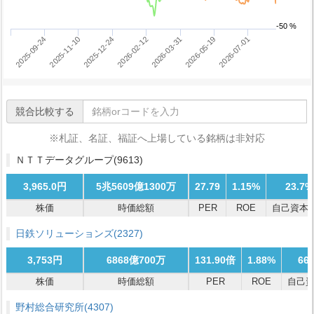
-50 %
2025-12-24
2026-05-19
2025-09-24
2026-02-12
2026-07-01
2025-11-10
2026-03-31
競合比較する
※札証、名証、福証へ上場している銘柄は非対応
ＮＴＴデータグループ
(9613)
3,965.0円
5兆5609億1300万
27.79
1.15%
23.7%
株価
時価総額
PER
ROE
自己資本
日鉄ソリューションズ
(2327)
3,753円
6868億700万
131.90倍
1.88%
66
株価
時価総額
PER
ROE
自己
野村総合研究所
(4307)