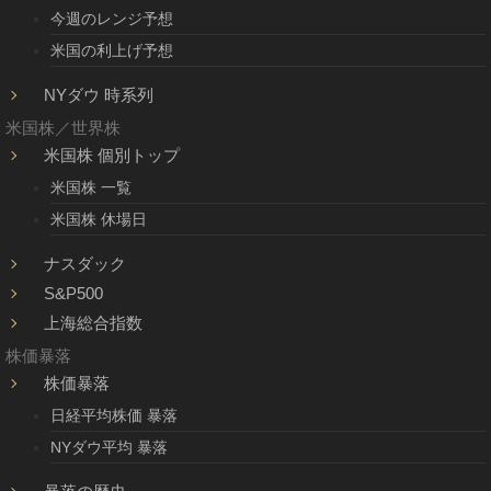
今週のレンジ予想
米国の利上げ予想
NYダウ 時系列
米国株／世界株
米国株 個別トップ
米国株 一覧
米国株 休場日
ナスダック
S&P500
上海総合指数
株価暴落
株価暴落
日経平均株価 暴落
NYダウ平均 暴落