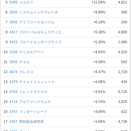
5
4385
メルカリ
+11.59%
4,921
6
3826
システムインテグレータ
+9.89%
500
7
3845
アイフリークモバイル
+6.19%
240
8
4417
グローバルセキュリティエ...
+5.38%
4,600
9
4415
ブロードエンタープライズ
+5.30%
1,490
10
2326
デジタルアーツ
+4.63%
4,520
11
3933
チエル
+4.58%
502
12
4674
クレスコ
+4.47%
1,729
13
4379
Ｐｈｏｔｏｓｙｎｔｈ
+4.08%
434
14
4704
トレンドマイクロ
+3.91%
6,720
15
4719
アルファシステムズ
+3.74%
3,325
16
3747
インタートレード
+3.69%
422
17
4307
野村総合研究所
+3.68%
4,738