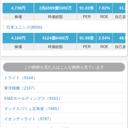
4,738円
2兆6589億5300万
91.02倍
7.82%
41.
株価
時価総額
PER
ROE
自己資
日本ユニシス
(8056)
4,168円
4124億6400万
91.99倍
2.54%
48.
株価
時価総額
PER
ROE
自己資
この銘柄を見た人はこんな銘柄も見ています
トライト（9164）
東洋精糖（2107）
ID&Eホールディングス（9161）
マックスバリュ北海道（7465）
イオンディライト（9787）