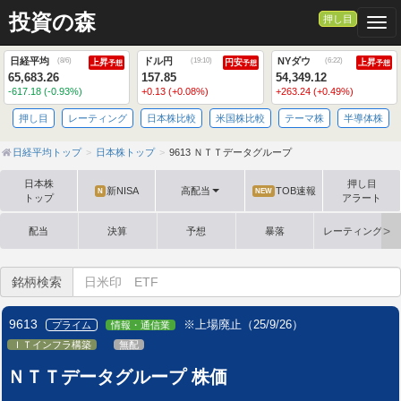
投資の森
押し目
Togg
日経平均
ドル円
NYダウ
(
8/6
)
(
19:10
)
(
6:22
)
上昇
円安
上昇
予想
予想
予想
65,683.26
157.85
54,349.12
-617.18 (-0.93%)
+0.13 (+0.08%)
+263.24 (+0.49%)
押し目
レーティング
日本株比較
米国株比較
テーマ株
半導体株
日経平均トップ
日本株トップ
9613 ＮＴＴデータグループ
日本株
押し目
新NISA
高配当
TOB速報
N
NEW
トップ
アラート
配当
決算
予想
暴落
レーティング格
銘柄検索
9613
※上場廃止（25/9/26）
プライム
情報・通信業
ＩＴインフラ構築
無配
ＮＴＴデータグループ 株価