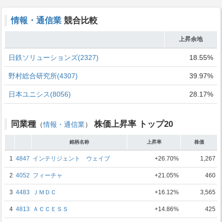
情報・通信業
競合比較
上昇余地
日鉄ソリューションズ(2327)
18.55%
野村総合研究所(4307)
39.97%
日本ユニシス(8056)
28.17%
同業種
株価上昇率 トップ20
（
情報・通信業
）
銘柄名称
上昇率
株価
1
4847
インテリジェント ウェイブ
+26.70%
1,267
2
4052
フィーチャ
+21.05%
460
3
4483
ＪＭＤＣ
+16.12%
3,565
4
4813
ＡＣＣＥＳＳ
+14.86%
425