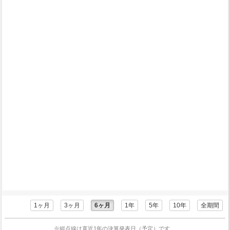
1ヶ月
3ヶ月
6ヶ月
1年
5年
10年
全期間
※縦点線は直近1年の決算発表日（予定）です。