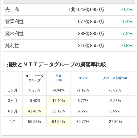
売上高
1兆1043億6900万
-0.7%
営業利益
577億8600万
-1.4%
経常利益
388億8300万
-7.2%
純利益
210億8500万
-0.8%
指数とＮＴＴデータグループの騰落率比較
ＮＴＴデータ
日経
TOPIX
グロース市場250
グループ
平均
1ヶ月
0.25%
-4.94%
-1.12%
-3.07%
3ヶ月
-0.40%
11.40%
8.77%
-6.53%
6ヶ月
41.48%
22.12%
9.65%
1.45%
1年
56.53%
64.56%
36.72%
-27.80%