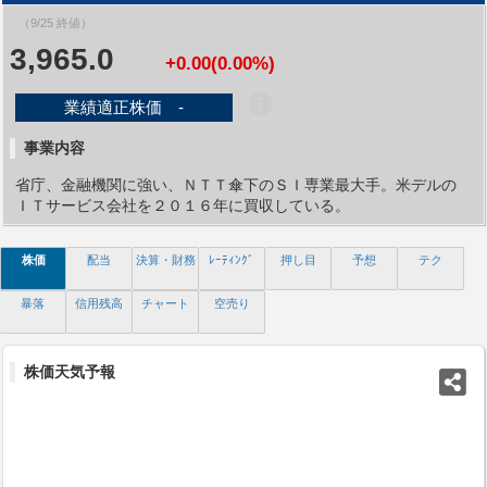
（9/25 終値）
3,965.0
+0.00(0.00%)
業績適正株価 -
事業内容
省庁、金融機関に強い、ＮＴＴ傘下のＳＩ専業最大手。米デルの
ＩＴサービス会社を２０１６年に買収している。
株価
配当
決算・財務
ﾚｰﾃｨﾝｸﾞ
押し目
予想
テク
暴落
信用残高
チャート
空売り
株価天気予報