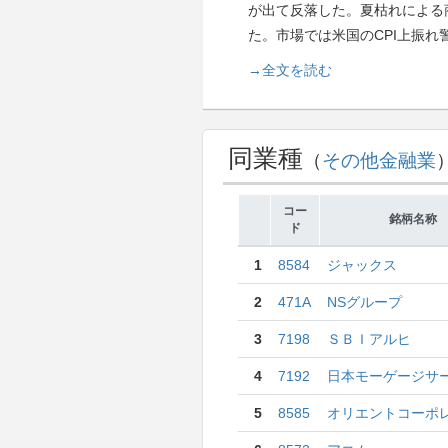
が出て反落した。夏枯れによる
た。市場では米国のCPI上振
→全文を読む
同業種
（
その他金融業
コー
銘柄名称
ド
1
8584
ジャックス
2
471A
NSグループ
3
7198
ＳＢＩアルヒ
4
7192
日本モーゲージサ
5
8585
オリエントコーポレー