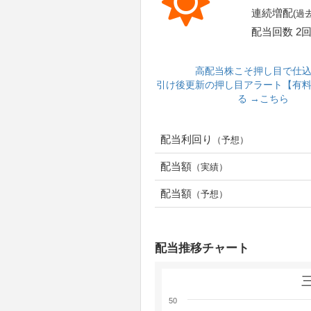
連続増配
(過
配当回数 2回
高配当株こそ押し目で仕
引け後更新の押し目アラート【有
る →こちら
配当利回り
（予想）
配当額
（実績）
配当額
（予想）
配当推移チャート
50