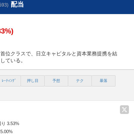
配当
593)
33%)
ス首位クラスで、日立キャピタルと資本業務提携を結
速している。
ﾚｰﾃｨﾝｸﾞ
押し目
予想
テク
暴落
 3.53%
.00%