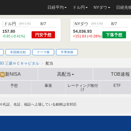
日経平均
ドル円
NYダウ
日経先
ドル円
8/7
NYダウ
8/7
(
8/8 5:55
)
(
8/8 5:50
)
157.80
54,036.93
円安
予想
下落
予想
-0.65 (-0.41%)
+151.83 (+0.28%)
米国株比較
テーマ株
半導体株
593 三菱ＨＣキャピタル
配当
新NISA
高配当
TOB速報
N
予想
暴落
レーティング格付
ETF
け
※札証、名証、福証へ上場している銘柄は非対応