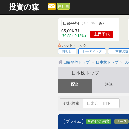
投資の森
押し目
日経平均
8/7
(
8/7 15:30
)
65,606.71
上昇
予想
-76.55 (-0.12%)
ホットトピック
押し目
レーティング
日本株比較
日経平均トップ
日本株トップ
8
日本株
トップ
配当
決算
銘柄検索
プライム
その他金融業
リース