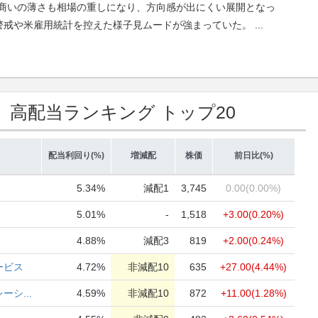
商いの薄さも相場の重しになり、方向感が出にくい展開となっ
れ警戒や米雇用統計を控えた様子見ムードが強まっていた。
...
高配当ランキング トップ20
）
配当利回り(%)
増減配
株価
前日比(%)
5.34%
減配1
3,745
0.00
(0.00%)
5.01%
-
1,518
+3.00
(0.20%)
4.88%
減配3
819
+2.00
(0.24%)
ービス
4.72%
非減配10
635
+27.00
(4.44%)
シ...
4.59%
非減配10
872
+11.00
(1.28%)