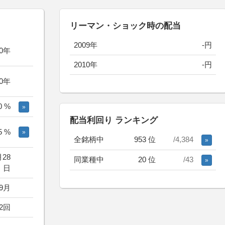
リーマン・ショック時の配当
2009年
-円
10年
2010年
-円
10年
0 %
»
配当利回り ランキング
5 %
»
全銘柄中
953 位
/4,384
»
月28
同業種中
20 位
/43
»
日
/9月
2回