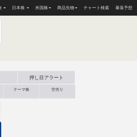
物
日本株
米国株
商品先物
チャート検索
暴落予想
押し目
アラート
テーマ株
空売り