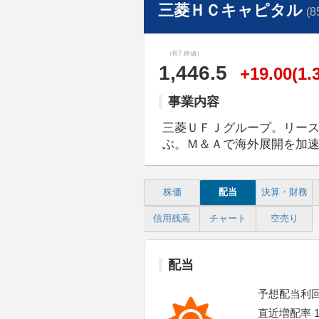
三菱ＨＣキャピタル
(8
（8/7 終値）
1,446.5
+19.00(1.
事業内容
三菱ＵＦＪグループ。リー
ぶ。Ｍ＆Ａで海外展開を加
株価
配当
決算・財務
信用残高
チャート
空売り
配当
予想配当利回り
直近増配率 15