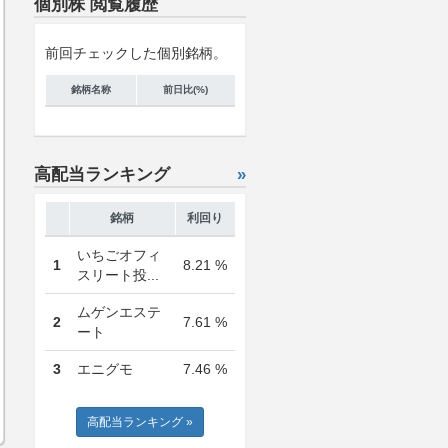
個別株 閲覧履歴
前回チェックした個別銘柄。
銘柄名称
前日比(%)
高配当ランキング
»
銘柄
利回り
いちごオフィ
1
8.21 %
スリート投...
ムゲンエステ
2
7.61 %
ート
3
エニグモ
7.46 %
高配当ランキング »