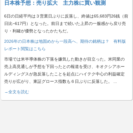
日本株予想：売り拡大 主力株に買い観測
6日の日経平均は３営業日ぶりに反落し、終値は65,683円26銭（前
日比−617円）となった。前日まで続いた上昇の一服感から戻り売
り・利確が優勢となったかたちだ。
2026年の日本株は地固めから一段高へ、期待の銘柄は？ 有料版
レポート閲覧はこちら
市場では米半導体株の下落を嫌気した動きが目立った。米同業の
売上高見通しが予想を下回ったとの報道を受け、キオクシアホー
ルディングスが急反落したことを起点にハイテク中心の利益確定
売りが広がり、東証グロース指数も６日ぶりに反落した。
...
→全文を読む