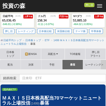
投資の森
押し目
Togg
日経平均
ドル円
NYダウ
(
11:15
)
(
11:35
)
(
6:23
)
上昇
円安
上昇
予想
予想
予想
65,036.45
158.34
53,885.10
-646.81 (-0.98%)
-0.11 (-0.07%)
-464.02 (-0.85%)
押し目
レーティング
日本株比較
米国株比較
テーマ株
半導体株
日経平均トップ
日本株トップ
ETF
1499 ＭＡＸＩＳ日本株高配当70マーケット
ニュートラル上場投信
暴落
日本株
押し目
新NISA
高配当
TOB速報
N
トップ
アラート
配当
決算
予想
暴落
レーティング格
銘柄検索
国内株ETF
ＭＡＸＩＳ日本株高配当70マーケットニュート
ラル上場投信
暴落
(1499)