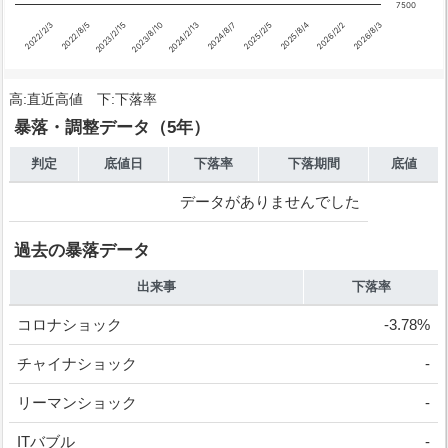
7500
2022/2/3
2026/8/3
2023/2/15
2024/2/13
2025/2/5
2026/2/2
2022/8/5
2023/8/10
2024/8/7
2025/8/4
高:直近高値 下:下落率
暴落・調整データ（5年）
判定
底値日
下落率
下落期間
底値
データがありませんでした
過去の暴落データ
出来事
下落率
コロナショック
-3.78%
チャイナショック
-
リーマンショック
-
ITバブル
-