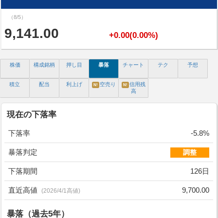
（8/5）
9,141.00
+0.00(0.00%)
株価
構成銘柄
押し目
暴落
チャート
テク
予想
積立
配当
利上げ
空売り
信用残
N!
N!
高
現在の下落率
下落率
-5.8%
暴落判定
調整
下落期間
126日
直近高値
9,700.00
(2026/4/1高値)
暴落（過去5年）