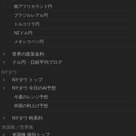
南アフリカランド円
ブラジルレアル円
トルコリラ円
NZドル円
メキシコペソ円
世界の政策金利
ドル円・日経平均ブログ
NYダウ
NYダウ トップ
NYダウ 今日のAI予想
今週のレンジ予想
米国の利上げ予想
NYダウ 時系列
米国株／世界株
米国株 個別トップ