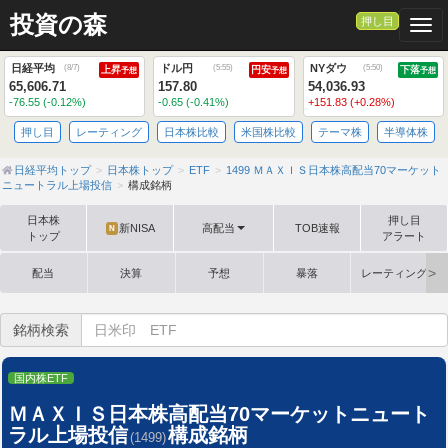
投資の森
押し目
Togg
日経平均
ドル円
NYダウ
(
8/7
)
(
5:55
)
(
5:50
)
上昇
円安
下落
予想
予想
予想
65,606.71
157.80
54,036.93
-76.55 (-0.12%)
-0.65 (-0.41%)
+151.83 (+0.28%)
押し目
レーティング
日本株比較
米国株比較
テーマ株
半導体株
日経平均トップ
日本株トップ
ETF
1499 ＭＡＸＩＳ日本株高配当70マーケット
ニュートラル上場投信
構成銘柄
日本株
押し目
新NISA
高配当
TOB速報
N
トップ
アラート
配当
決算
予想
暴落
レーティング格
銘柄検索
国内株ETF
ＭＡＸＩＳ日本株高配当70マーケットニュート
ラル上場投信
構成銘柄
(1499)