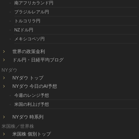
南アフリカランド円
ブラジルレアル円
トルコリラ円
NZドル円
メキシコペソ円
世界の政策金利
ドル円・日経平均ブログ
NYダウ
NYダウ トップ
NYダウ 今日のAI予想
今週のレンジ予想
米国の利上げ予想
NYダウ 時系列
米国株／世界株
米国株 個別トップ