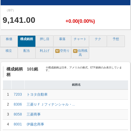
（8/7）
9,141.00
+0.00(0.00%)
株価
構成銘柄
押し目
暴落
チャート
テク
予想
積立
配当
利上げ
空売り
信用残
N!
N!
高
※構成銘柄は日本、アメリカの株式、ETF銘柄のみ表示していま
構成銘柄 101銘
す。
柄
銘柄名
1
7203
トヨタ自動車
2
8306
三菱ＵＦＪフィナンシャル・...
3
8058
三菱商事
4
8001
伊藤忠商事