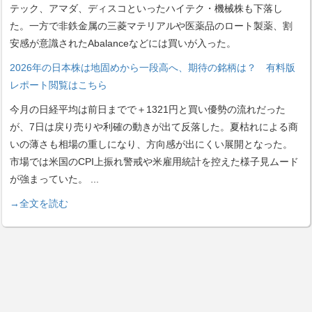
テック、アマダ、ディスコといったハイテク・機械株も下落し
た。一方で非鉄金属の三菱マテリアルや医薬品のロート製薬、割
安感が意識されたAbalanceなどには買いが入った。
2026年の日本株は地固めから一段高へ、期待の銘柄は？ 有料版
レポート閲覧はこちら
今月の日経平均は前日までで＋1321円と買い優勢の流れだった
が、7日は戻り売りや利確の動きが出て反落した。夏枯れによる商
いの薄さも相場の重しになり、方向感が出にくい展開となった。
市場では米国のCPI上振れ警戒や米雇用統計を控えた様子見ムード
が強まっていた。
...
→全文を読む