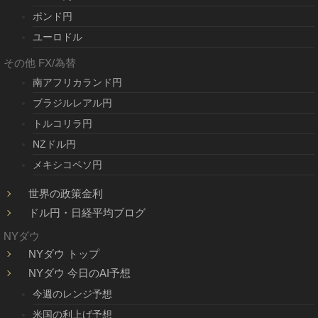
ポンド円
ユーロドル
その他 FX/為替
南アフリカランド円
ブラジルレアル円
トルコリラ円
NZドル円
メキシコペソ円
世界の政策金利
ドル円・日経平均ブログ
NYダウ
NYダウ トップ
NYダウ 今日のAI予想
今週のレンジ予想
米国の利上げ予想