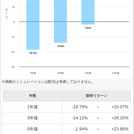
10
リターン率
0
-1.94%
-1.94%
-10
-14.12%
-14.12%
-20
-18.79%
-18.79%
-30
1年後
3年後
5年後
10年後
※掲載のシミュレーションは配当は考慮しておりません。
年数
期待リターン
1年後
-18.79%
～
+15.07%
3年後
-14.12%
～
+28.20%
5年後
-1.94%
～
+23.86%