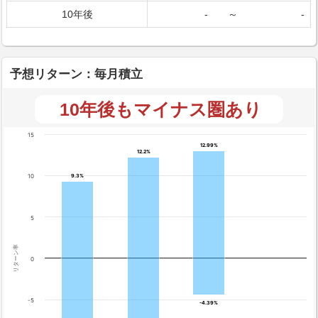
10年後
-
～
-
予想リターン：毎月積立
10年後もマイナス圏あり
15
12.99%
12.99%
12.2%
12.2%
10
9.3%
9.3%
5
リターン率
0
-5
-4.39%
-4.39%