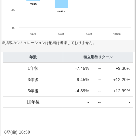
-7.45%
-7.45%
-10
-9.45%
-9.45%
-15
1年後
3年後
5年後
10年後
※掲載のシミュレーションは配当は考慮しておりません。
年数
積立期待リターン
1年後
-7.45%
～
+9.30%
3年後
-9.45%
～
+12.20%
5年後
-4.39%
～
+12.99%
10年後
-
～
-
8/7(金) 16:30