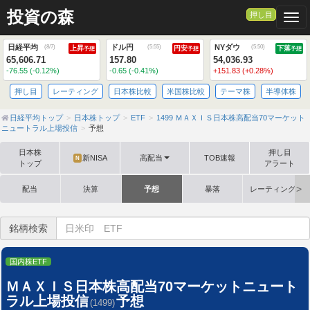
投資の森
押し目
Togg
日経平均
ドル円
NYダウ
(
8/7
)
(
5:55
)
(
5:50
)
上昇
円安
下落
予想
予想
予想
65,606.71
157.80
54,036.93
-76.55 (-0.12%)
-0.65 (-0.41%)
+151.83 (+0.28%)
押し目
レーティング
日本株比較
米国株比較
テーマ株
半導体株
日経平均トップ
日本株トップ
ETF
1499 ＭＡＸＩＳ日本株高配当70マーケット
ニュートラル上場投信
予想
日本株
押し目
新NISA
高配当
TOB速報
N
トップ
アラート
配当
決算
予想
暴落
レーティング格
銘柄検索
国内株ETF
ＭＡＸＩＳ日本株高配当70マーケットニュート
ラル上場投信
予想
(1499)