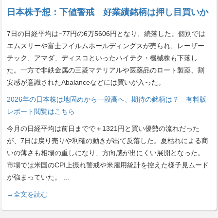
日本株予想：下値警戒 好業績銘柄は押し目買いか
7日の日経平均は−77円の6万5606円となり、続落した。個別では
エムスリーや富士フイルムホールディングスが売られ、レーザー
テック、アマダ、ディスコといったハイテク・機械株も下落し
た。一方で非鉄金属の三菱マテリアルや医薬品のロート製薬、割
安感が意識されたAbalanceなどには買いが入った。
2026年の日本株は地固めから一段高へ、期待の銘柄は？ 有料版
レポート閲覧はこちら
今月の日経平均は前日までで＋1321円と買い優勢の流れだった
が、7日は戻り売りや利確の動きが出て反落した。夏枯れによる商
いの薄さも相場の重しになり、方向感が出にくい展開となった。
市場では米国のCPI上振れ警戒や米雇用統計を控えた様子見ムード
が強まっていた。
...
→全文を読む