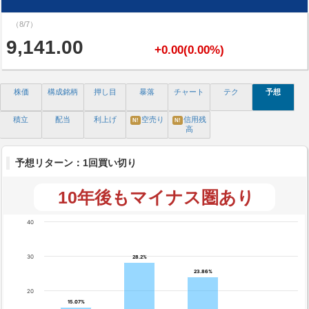
（8/7）
9,141.00
+0.00(0.00%)
株価
構成銘柄
押し目
暴落
チャート
テク
予想
積立
配当
利上げ
空売り
信用残
N!
N!
高
予想リターン：1回買い切り
10年後もマイナス圏あり
40
30
28.2%
28.2%
23.86%
23.86%
20
15.07%
15.07%