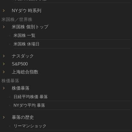
NYダウ 時系列
米国株／世界株
米国株 個別トップ
米国株 一覧
米国株 休場日
ナスダック
S&P500
上海総合指数
株価暴落
株価暴落
日経平均株価 暴落
NYダウ平均 暴落
暴落の歴史
リーマンショック