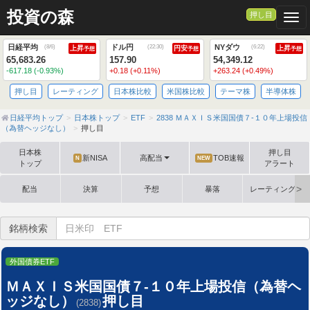
投資の森
押し目
Togg
日経平均
ドル円
NYダウ
(
8/6
)
(
22:30
)
(
6:22
)
上昇
円安
上昇
予想
予想
予想
65,683.26
157.90
54,349.12
-617.18 (-0.93%)
+0.18 (+0.11%)
+263.24 (+0.49%)
押し目
レーティング
日本株比較
米国株比較
テーマ株
半導体株
日経平均トップ
日本株トップ
ETF
2838 ＭＡＸＩＳ米国国債７-１０年上場投信
（為替ヘッジなし）
押し目
日本株
押し目
新NISA
高配当
TOB速報
N
NEW
トップ
アラート
配当
決算
予想
暴落
レーティング格
銘柄検索
外国債券ETF
ＭＡＸＩＳ米国国債７-１０年上場投信（為替ヘ
ッジなし）
押し目
(2838)