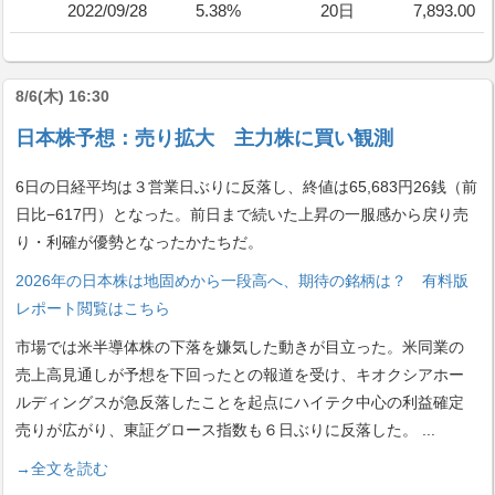
2022/09/28
5.38%
20日
7,893.00
8/6(木) 16:30
日本株予想：売り拡大 主力株に買い観測
6日の日経平均は３営業日ぶりに反落し、終値は65,683円26銭（前
日比−617円）となった。前日まで続いた上昇の一服感から戻り売
り・利確が優勢となったかたちだ。
2026年の日本株は地固めから一段高へ、期待の銘柄は？ 有料版
レポート閲覧はこちら
市場では米半導体株の下落を嫌気した動きが目立った。米同業の
売上高見通しが予想を下回ったとの報道を受け、キオクシアホー
ルディングスが急反落したことを起点にハイテク中心の利益確定
売りが広がり、東証グロース指数も６日ぶりに反落した。
...
→全文を読む