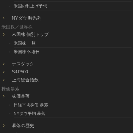
米国の利上げ予想
NYダウ 時系列
米国株／世界株
米国株 個別トップ
米国株 一覧
米国株 休場日
ナスダック
S&P500
上海総合指数
株価暴落
株価暴落
日経平均株価 暴落
NYダウ平均 暴落
暴落の歴史