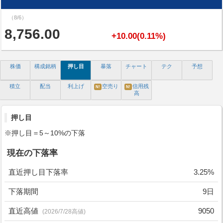
（8/6）
8,756.00
+10.00(0.11%)
株価
構成銘柄
押し目
暴落
チャート
テク
予想
積立
配当
利上げ
空売り
信用残
N!
N!
高
押し目
※押し目＝5～10%の下落
現在の下落率
直近押し目下落率
3.25%
下落期間
9日
直近高値
9050
(2026/7/28高値)