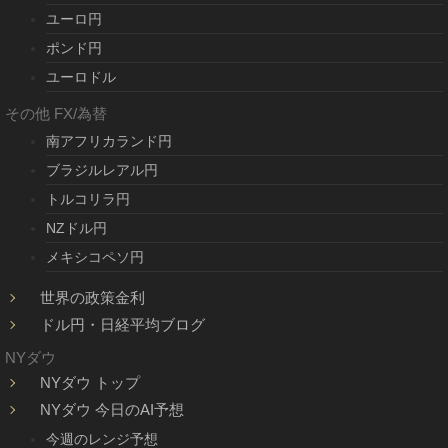
ユーロ円
ポンド円
ユーロドル
その他 FX/為替
南アフリカランド円
ブラジルレアル円
トルコリラ円
NZドル円
メキシコペソ円
世界の政策金利
ドル円・日経平均ブログ
NYダウ
NYダウ トップ
NYダウ 今日のAI予想
今週のレンジ予想