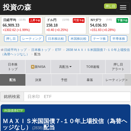
投資の森
押し目
Togg
日経平均
ドル円
NYダウ
(
12:35
)
(
12:50
)
(
5:50
)
上昇
円安
下落
予想
予想
予想
66,909.33
158.18
54,036.93
+1302.62 (+1.99%)
+0.40 (+0.25%)
+151.83 (+0.28%)
押し目
レーティング
日本株比較
米国株比較
テーマ株
半導体株
日経平均トップ
日本株トップ
ETF
2838 ＭＡＸＩＳ米国国債７-１０年上場投信
（為替ヘッジなし）
配当
日本株
押し目
新NISA
高配当
TOB速報
N
トップ
アラート
配当
決算
予想
暴落
レーティング格
銘柄検索
外国債券ETF
ＭＡＸＩＳ米国国債７-１０年上場投信（為替ヘ
ッジなし）
配当
(2838)