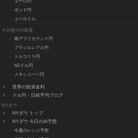
ユーロ円
ポンド円
ユーロドル
その他 FX/為替
南アフリカランド円
ブラジルレアル円
トルコリラ円
NZドル円
メキシコペソ円
世界の政策金利
ドル円・日経平均ブログ
NYダウ
NYダウ トップ
NYダウ 今日のAI予想
今週のレンジ予想