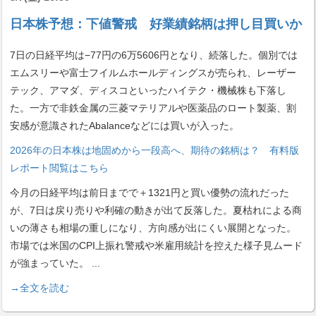
日本株予想：下値警戒 好業績銘柄は押し目買いか
7日の日経平均は−77円の6万5606円となり、続落した。個別では
エムスリーや富士フイルムホールディングスが売られ、レーザー
テック、アマダ、ディスコといったハイテク・機械株も下落し
た。一方で非鉄金属の三菱マテリアルや医薬品のロート製薬、割
安感が意識されたAbalanceなどには買いが入った。
2026年の日本株は地固めから一段高へ、期待の銘柄は？ 有料版
レポート閲覧はこちら
今月の日経平均は前日までで＋1321円と買い優勢の流れだった
が、7日は戻り売りや利確の動きが出て反落した。夏枯れによる商
いの薄さも相場の重しになり、方向感が出にくい展開となった。
市場では米国のCPI上振れ警戒や米雇用統計を控えた様子見ムード
が強まっていた。
...
→全文を読む