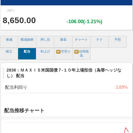
（8/7）
8,650.00
-106.00(-1.21%)
株価
構成銘柄
押し目
暴落
チャート
テク
予想
積立
配当
利上げ
空売り
信用残
N!
N!
高
2838：ＭＡＸＩＳ米国国債７-１０年上場投信（為替ヘッジな
し） 配当
配当利回り
3.89%
配当推移チャート