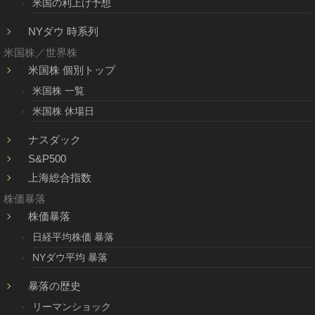
米国の利上げ予想
NYダウ 時系列
米国株／世界株
米国株 個別トップ
米国株 一覧
米国株 休場日
ナスダック
S&P500
上海総合指数
株価暴落
株価暴落
日経平均株価 暴落
NYダウ平均 暴落
暴落の歴史
リーマンショック