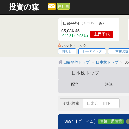
投資の森
押し目
日経平均
8/7
(
8/7 11:15
)
65,036.45
上昇
予想
-646.81 (-0.98%)
ホットトピック
押し目
レーティング
日本株比較
日経平均トップ
日本株トップ
3
日本株
トップ
配当
決算
銘柄検索
3694
プライム
情報・通信業