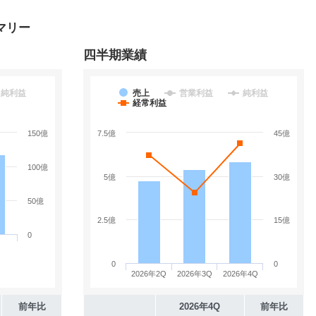
マリー
四半期業績
純利益
売上
営業利益
純利益
経常利益
150億
7.5億
45億
100億
5億
30億
50億
2.5億
15億
0
0
0
2026年2Q
2026年3Q
2026年4Q
前年比
2026年4Q
前年比