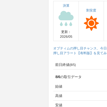
決算
割安度
更新：
2026/05
オプティムの押し目チャンス、今日
押し目アラート【有料版】を見てみ
前日終値
(8/5)
8/6の取引データ
始値
高値
安値