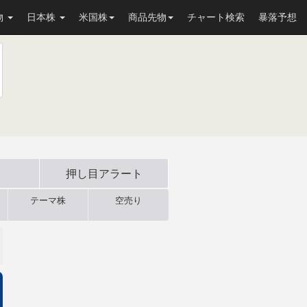
物
日本株
米国株
商品先物
チャート検索
暴落予想
押し目
アラート
テーマ株
空売り