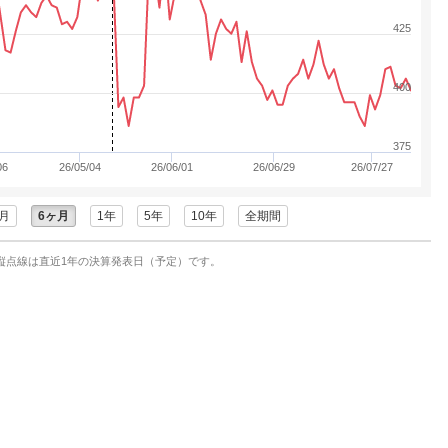
425
400
375
06
26/05/04
26/06/01
26/06/29
26/07/27
月
6ヶ月
1年
5年
10年
全期間
縦点線は直近1年の決算発表日（予定）です。