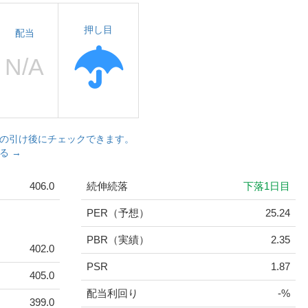
押し目
配当
の引け後にチェックできます。
る →
406.0
続伸続落
下落1日目
PER（予想）
25.24
PBR（実績）
2.35
402.0
PSR
1.87
405.0
配当利回り
-%
399.0