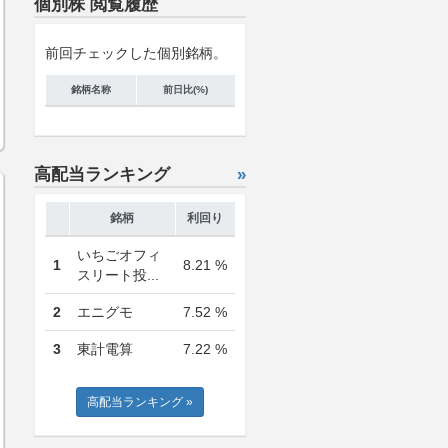
個別株 閲覧履歴
前回チェックした個別銘柄。
銘柄名称
前日比(%)
高配当ランキング
»
銘柄
利回り
いちごオフィ
1
8.21 %
スリート投...
2
エニグモ
7.52 %
3
東計電算
7.22 %
高配当ランキング »