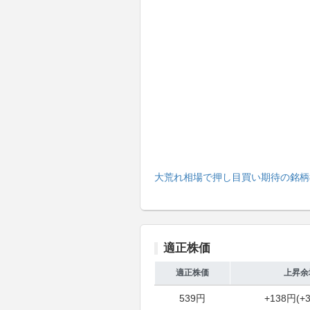
大荒れ相場で押し目買い期待の銘柄
適正株価
適正株価
上昇余
539円
+138円(+3