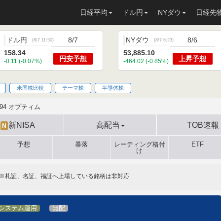
日経平均
ドル円
NYダウ
日経先
ドル円
8/7
NYダウ
8/6
(
8/7 11:50
)
(
8/7 6:23
)
158.34
53,885.10
円安
予想
上昇
予想
-0.11 (-0.07%)
-464.02 (-0.85%)
米国株比較
テーマ株
半導体株
694 オプティム
新NISA
高配当
TOB速報
N
予想
暴落
レーティング格付
ETF
け
※札証、名証、福証へ上場している銘柄は非対応
システム運用
無配