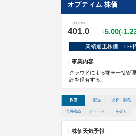
オプティム 株価
（8/6 終値）
401.0
-5.00(-1.
業績適正株価 539
事業内容
クラウドによる端末一括管
許を保有する。
株価
配当
決算・財務
信用残高
チャート
空売り
株価天気予報