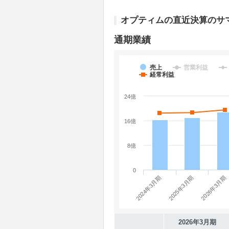
オプティムの直近決算のサ
通期業績
売上
営業利益
経常利益
24億
16億
8億
0
2024年3月期
2026年3月期
2025年3月期
2026年3月期