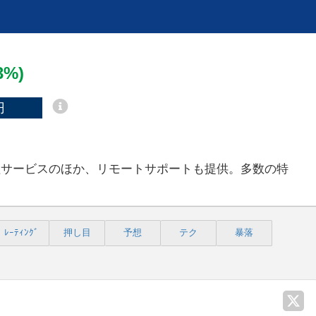
23%)
円
理サービスのほか、リモートサポートも提供。多数の特
ﾚｰﾃｨﾝｸﾞ
押し目
予想
テク
暴落