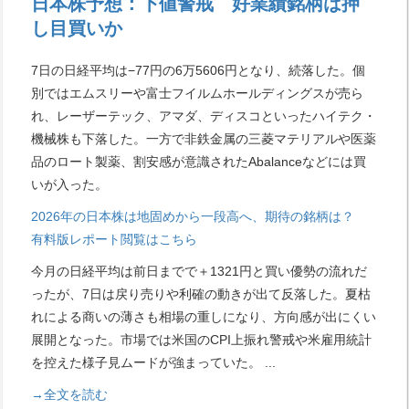
日本株予想：下値警戒 好業績銘柄は押
し目買いか
7日の日経平均は−77円の6万5606円となり、続落した。個
別ではエムスリーや富士フイルムホールディングスが売ら
れ、レーザーテック、アマダ、ディスコといったハイテク・
機械株も下落した。一方で非鉄金属の三菱マテリアルや医薬
品のロート製薬、割安感が意識されたAbalanceなどには買
いが入った。
2026年の日本株は地固めから一段高へ、期待の銘柄は？
有料版レポート閲覧はこちら
今月の日経平均は前日までで＋1321円と買い優勢の流れだ
ったが、7日は戻り売りや利確の動きが出て反落した。夏枯
れによる商いの薄さも相場の重しになり、方向感が出にくい
展開となった。市場では米国のCPI上振れ警戒や米雇用統計
を控えた様子見ムードが強まっていた。
...
→全文を読む