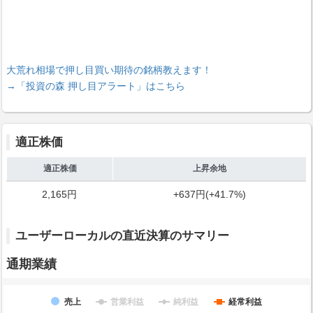
大荒れ相場で押し目買い期待の銘柄教えます！
→「投資の森 押し目アラート」はこちら
適正株価
適正株価
上昇余地
2,165円
+637円(+41.7%)
ユーザーローカルの直近決算のサマリー
通期業績
売上
営業利益
純利益
経常利益