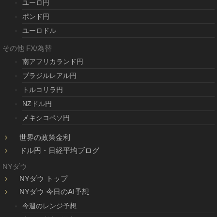
ユーロ円
ポンド円
ユーロドル
その他 FX/為替
南アフリカランド円
ブラジルレアル円
トルコリラ円
NZドル円
メキシコペソ円
世界の政策金利
ドル円・日経平均ブログ
NYダウ
NYダウ トップ
NYダウ 今日のAI予想
今週のレンジ予想