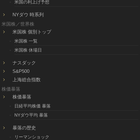
米国の利上げ予想
NYダウ 時系列
米国株／世界株
米国株 個別トップ
米国株 一覧
米国株 休場日
ナスダック
S&P500
上海総合指数
株価暴落
株価暴落
日経平均株価 暴落
NYダウ平均 暴落
暴落の歴史
リーマンショック