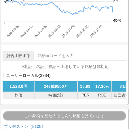
0 %
-50 %
2025-12-26
2026-07-03
2025-11-12
2026-05-21
2025-09-26
2026-04-02
2026-02-16
競合比較する
※札証、名証、福証へ上場している銘柄は非対応
ユーザーローカル
(3984)
1,528.0円
246億9500万
15.99
17.30%
84.5
株価
時価総額
PER
ROE
自己資本
この銘柄を見た人はこんな銘柄も見ています
ブリヂストン（5108）