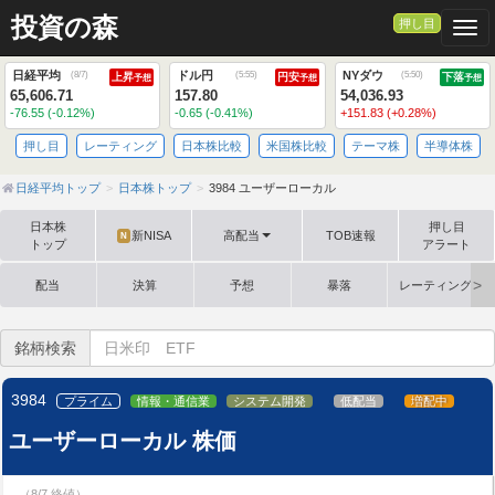
投資の森
押し目
Togg
日経平均
ドル円
NYダウ
(
8/7
)
(
5:55
)
(
5:50
)
上昇
円安
下落
予想
予想
予想
65,606.71
157.80
54,036.93
-76.55 (-0.12%)
-0.65 (-0.41%)
+151.83 (+0.28%)
押し目
レーティング
日本株比較
米国株比較
テーマ株
半導体株
日経平均トップ
日本株トップ
3984 ユーザーローカル
日本株
押し目
新NISA
高配当
TOB速報
N
トップ
アラート
配当
決算
予想
暴落
レーティング格
銘柄検索
3984
プライム
情報・通信業
システム開発
低配当
増配中
ユーザーローカル 株価
（8/7 終値）