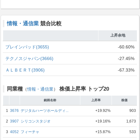
情報・通信業
競合比較
上昇余地
ブレインパッド(3655)
-60.60%
テクノスジャパン(3666)
-27.45%
ＡＬＢＥＲＴ(3906)
-67.33%
同業種
株価上昇率 トップ20
（
情報・通信業
）
銘柄名称
上昇率
株価
1
3676
デジタルハーツホールディ...
+19.92%
903
2
3907
シリコンスタジオ
+19.16%
1,673
3
4052
フィーチャ
+15.87%
533