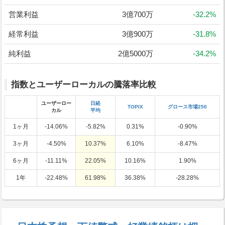
営業利益
3億700万
-32.2%
経常利益
3億900万
-31.8%
純利益
2億5000万
-34.2%
指数とユーザーローカルの騰落率比較
ユーザーロー
日経
TOPIX
グロース市場250
カル
平均
1ヶ月
-14.06%
-5.82%
0.31%
-0.90%
3ヶ月
-4.50%
10.37%
6.10%
-8.47%
6ヶ月
-11.11%
22.05%
10.16%
1.90%
1年
-22.48%
61.98%
36.38%
-28.28%