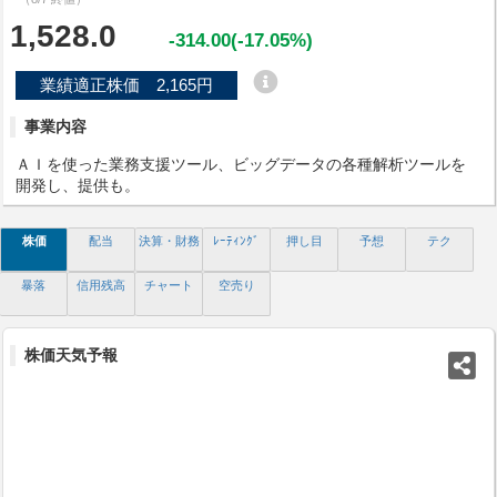
1,528.0
-314.00(-17.05%)
業績適正株価 2,165円
事業内容
ＡＩを使った業務支援ツール、ビッグデータの各種解析ツールを
開発し、提供も。
株価
配当
決算・財務
ﾚｰﾃｨﾝｸﾞ
押し目
予想
テク
暴落
信用残高
チャート
空売り
株価天気予報