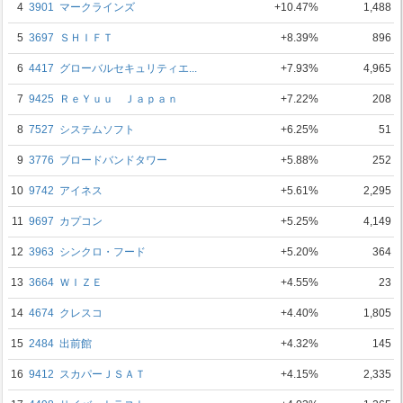
4
3901
マークラインズ
+10.47%
1,488
5
3697
ＳＨＩＦＴ
+8.39%
896
6
4417
グローバルセキュリティエ...
+7.93%
4,965
7
9425
ＲｅＹｕｕ Ｊａｐａｎ
+7.22%
208
8
7527
システムソフト
+6.25%
51
9
3776
ブロードバンドタワー
+5.88%
252
10
9742
アイネス
+5.61%
2,295
11
9697
カプコン
+5.25%
4,149
12
3963
シンクロ・フード
+5.20%
364
13
3664
ＷＩＺＥ
+4.55%
23
14
4674
クレスコ
+4.40%
1,805
15
2484
出前館
+4.32%
145
16
9412
スカパーＪＳＡＴ
+4.15%
2,335