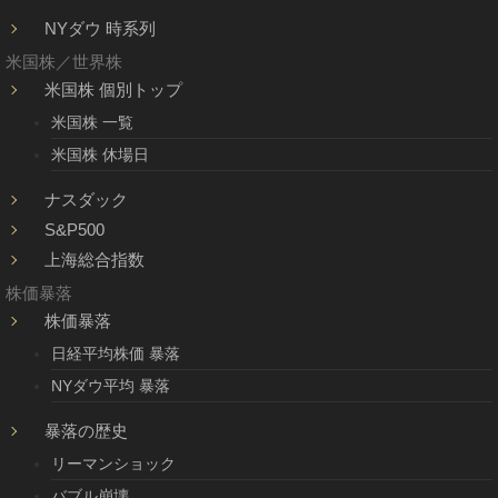
NYダウ 時系列
米国株／世界株
米国株 個別トップ
米国株 一覧
米国株 休場日
ナスダック
S&P500
上海総合指数
株価暴落
株価暴落
日経平均株価 暴落
NYダウ平均 暴落
暴落の歴史
リーマンショック
バブル崩壊