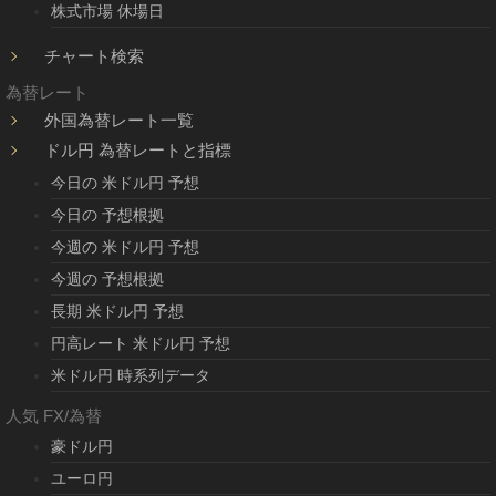
株式市場 休場日
チャート検索
為替レート
外国為替レート一覧
ドル円 為替レートと指標
今日の 米ドル円 予想
今日の 予想根拠
今週の 米ドル円 予想
今週の 予想根拠
長期 米ドル円 予想
円高レート 米ドル円 予想
米ドル円 時系列データ
人気 FX/為替
豪ドル円
ユーロ円