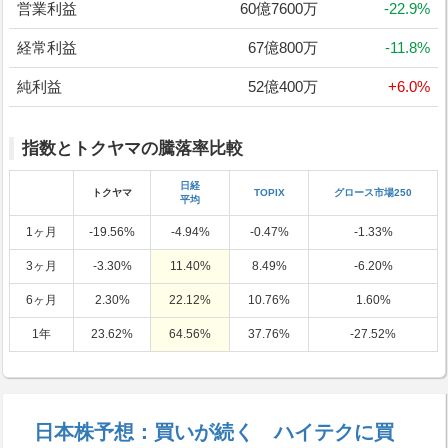
営業利益
60億7600万
-22.9%
経常利益
67億800万
-11.8%
純利益
52億400万
+6.0%
指数とトクヤマの騰落率比較
日経
トクヤマ
TOPIX
グロース市場250
平均
1ヶ月
-19.56%
-4.94%
-0.47%
-1.33%
3ヶ月
-3.30%
11.40%
8.49%
-6.20%
6ヶ月
2.30%
22.12%
10.76%
1.60%
1年
23.62%
64.56%
37.76%
-27.52%
日本株予想：買いが続く ハイテクに買