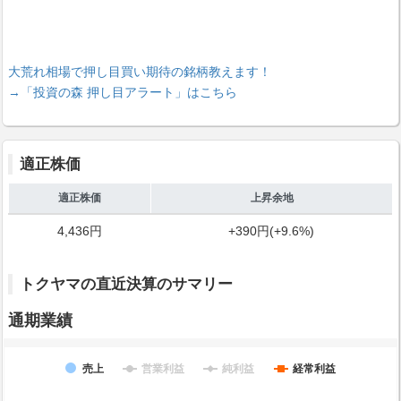
大荒れ相場で押し目買い期待の銘柄教えます！
→「投資の森 押し目アラート」はこちら
適正株価
適正株価
上昇余地
4,436円
+390円(+9.6%)
トクヤマの直近決算のサマリー
通期業績
売上
営業利益
純利益
経常利益