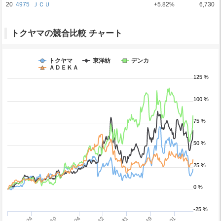
20
4975
ＪＣＵ
+5.82%
6,730
トクヤマの競合比較 チャート
トクヤマ
東洋紡
デンカ
ＡＤＥＫＡ
125 %
100 %
75 %
50 %
25 %
0 %
-25 %