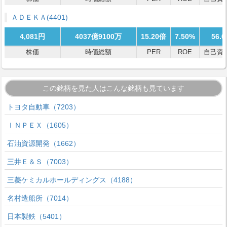
ＡＤＥＫＡ
(4401)
4,081円
4037億9100万
15.20倍
7.50%
56.
株価
時価総額
PER
ROE
自己資
この銘柄を見た人はこんな銘柄も見ています
トヨタ自動車（7203）
ＩＮＰＥＸ（1605）
石油資源開発（1662）
三井Ｅ＆Ｓ（7003）
三菱ケミカルホールディングス（4188）
名村造船所（7014）
日本製鉄（5401）