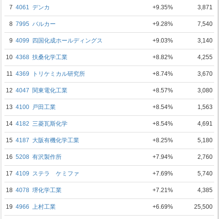
7
4061
デンカ
+9.35%
3,871
8
7995
バルカー
+9.28%
7,540
9
4099
四国化成ホールディングス
+9.03%
3,140
10
4368
扶桑化学工業
+8.82%
4,255
11
4369
トリケミカル研究所
+8.74%
3,670
12
4047
関東電化工業
+8.57%
3,080
13
4100
戸田工業
+8.54%
1,563
14
4182
三菱瓦斯化学
+8.54%
4,691
15
4187
大阪有機化学工業
+8.25%
5,180
16
5208
有沢製作所
+7.94%
2,760
17
4109
ステラ ケミファ
+7.69%
5,740
18
4078
堺化学工業
+7.21%
4,385
19
4966
上村工業
+6.69%
25,500