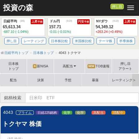
投資の森
押し目
Togg
日経平均
ドル円
NYダウ
(
8/6
)
(
9:20
)
(
6:22
)
上昇
円安
上昇
予想
予想
予想
65,613.34
157.71
54,349.12
-687.10 (-1.04%)
-0.01 (-0.01%)
+263.24 (+0.49%)
押し目
レーティング
日本株比較
米国株比較
テーマ株
半導体株
日経平均トップ
日本株トップ
4043 トクヤマ
日本株
押し目
新NISA
高配当
TOB速報
N
NEW
トップ
アラート
配当
決算
予想
暴落
レーティング格
銘柄検索
4043
プライム
日経225銘柄
化学
化学
高配当
増配中
トクヤマ 株価
（8/5 終値）