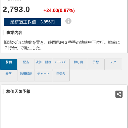
2,793.0
+24.00(0.87%)
業績適正株価 3,956円
事業内容
旧清水市に地盤を置き、静岡県内３番手の地銀中下位行。戦前に
７行合併で誕生した。
株価
配当
決算・財務
ﾚｰﾃｨﾝｸﾞ
押し目
予想
テク
暴落
信用残高
チャート
空売り
株価天気予報