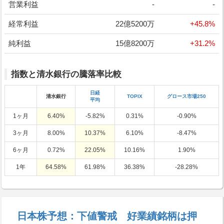
営業利益
-
-
経常利益
22億5200万
+45.8%
純利益
15億8200万
+31.2%
指数と清水銀行の騰落率比較
日経
清水銀行
TOPIX
グロース市場250
平均
1ヶ月
6.40%
-5.82%
0.31%
-0.90%
3ヶ月
8.00%
10.37%
6.10%
-8.47%
6ヶ月
0.72%
22.05%
10.16%
1.90%
1年
64.58%
61.98%
36.38%
-28.28%
日本株予想：下値警戒 好業績銘柄は押