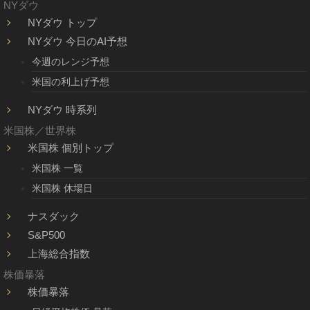
NYダウ
NYダウ トップ
NYダウ 今日のAI予想
今週のレンジ予想
米国の利上げ予想
NYダウ 時系列
米国株／世界株
米国株 個別トップ
米国株 一覧
米国株 休場日
ナスダック
S&P500
上海総合指数
株価暴落
株価暴落