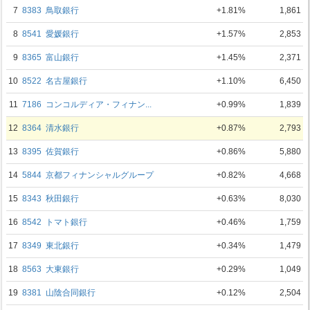
7
8383
鳥取銀行
+1.81%
1,861
8
8541
愛媛銀行
+1.57%
2,853
9
8365
富山銀行
+1.45%
2,371
10
8522
名古屋銀行
+1.10%
6,450
11
7186
コンコルディア・フィナン...
+0.99%
1,839
12
8364
清水銀行
+0.87%
2,793
13
8395
佐賀銀行
+0.86%
5,880
14
5844
京都フィナンシャルグループ
+0.82%
4,668
15
8343
秋田銀行
+0.63%
8,030
16
8542
トマト銀行
+0.46%
1,759
17
8349
東北銀行
+0.34%
1,479
18
8563
大東銀行
+0.29%
1,049
19
8381
山陰合同銀行
+0.12%
2,504