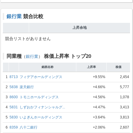
銀行業
競合比較
上昇余地
競合リストがありません
同業種
株価上昇率 トップ20
（
銀行業
）
銘柄名称
上昇率
株価
1
8713
フィデアホールディングス
+9.55%
2,454
2
5838
楽天銀行
+4.66%
5,777
3
8600
トモニホールディングス
+4.56%
1,078
4
5831
しずおかフィナンシャルグ...
+4.47%
3,413
5
5830
いよぎんホールディングス
+3.64%
3,813
6
8359
八十二銀行
+2.06%
2,607