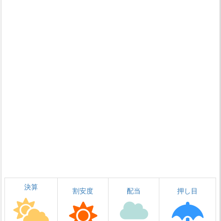
決算
割安度
配当
押し目