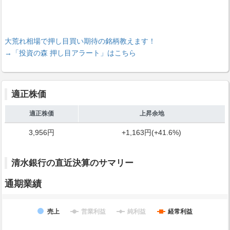
大荒れ相場で押し目買い期待の銘柄教えます！
→「投資の森 押し目アラート」はこちら
適正株価
適正株価
上昇余地
3,956円
+1,163円(+41.6%)
清水銀行の直近決算のサマリー
通期業績
売上
営業利益
純利益
経常利益