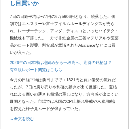
し目買いか
7日の日経平均は−77円の6万5606円となり、続落した。個
別ではエムスリーや富士フイルムホールディングスが売ら
れ、レーザーテック、アマダ、ディスコといったハイテク・
機械株も下落した。一方で非鉄金属の三菱マテリアルや医薬
品のロート製薬、割安感が意識されたAbalanceなどには買
いが入った。
2026年の日本株は地固めから一段高へ、期待の銘柄は？
有料版レポート閲覧はこちら
今月の日経平均は前日までで＋1321円と買い優勢の流れだ
ったが、7日は戻り売りや利確の動きが出て反落した。夏枯
れによる商いの薄さも相場の重しになり、方向感が出にくい
展開となった。市場では米国のCPI上振れ警戒や米雇用統計
を控えた様子見ムードが強まっていた。
...
→全文を読む