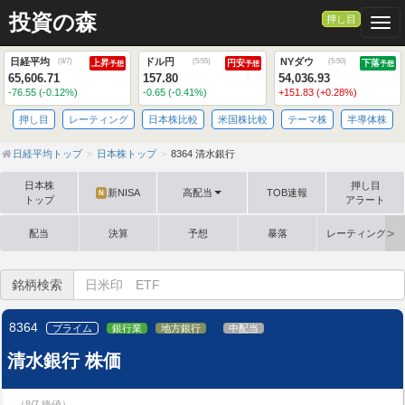
投資の森
押し目
Togg
日経平均
ドル円
NYダウ
(
8/7
)
(
5:55
)
(
5:50
)
上昇
円安
下落
予想
予想
予想
65,606.71
157.80
54,036.93
-76.55 (-0.12%)
-0.65 (-0.41%)
+151.83 (+0.28%)
押し目
レーティング
日本株比較
米国株比較
テーマ株
半導体株
日経平均トップ
日本株トップ
8364 清水銀行
日本株
押し目
新NISA
高配当
TOB速報
N
トップ
アラート
配当
決算
予想
暴落
レーティング格
銘柄検索
8364
プライム
銀行業
地方銀行
中配当
清水銀行 株価
（8/7 終値）