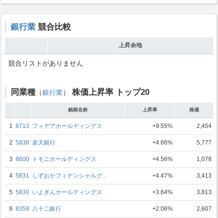
銀行業
競合比較
上昇余地
競合リストがありません
同業種
株価上昇率 トップ20
（
銀行業
）
銘柄名称
上昇率
株価
1
8713
フィデアホールディングス
+9.55%
2,454
2
5838
楽天銀行
+4.66%
5,777
3
8600
トモニホールディングス
+4.56%
1,078
4
5831
しずおかフィナンシャルグ...
+4.47%
3,413
5
5830
いよぎんホールディングス
+3.64%
3,813
6
8359
八十二銀行
+2.06%
2,607