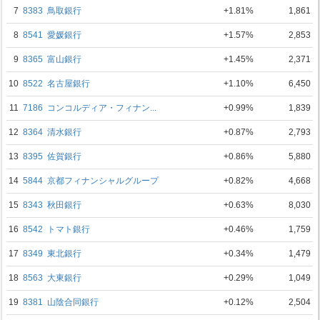
7
8383
鳥取銀行
+1.81%
1,861
8
8541
愛媛銀行
+1.57%
2,853
9
8365
富山銀行
+1.45%
2,371
10
8522
名古屋銀行
+1.10%
6,450
11
7186
コンコルディア・フィナン...
+0.99%
1,839
12
8364
清水銀行
+0.87%
2,793
13
8395
佐賀銀行
+0.86%
5,880
14
5844
京都フィナンシャルグループ
+0.82%
4,668
15
8343
秋田銀行
+0.63%
8,030
16
8542
トマト銀行
+0.46%
1,759
17
8349
東北銀行
+0.34%
1,479
18
8563
大東銀行
+0.29%
1,049
19
8381
山陰合同銀行
+0.12%
2,504