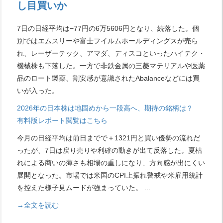
し目買いか
7日の日経平均は−77円の6万5606円となり、続落した。個
別ではエムスリーや富士フイルムホールディングスが売ら
れ、レーザーテック、アマダ、ディスコといったハイテク・
機械株も下落した。一方で非鉄金属の三菱マテリアルや医薬
品のロート製薬、割安感が意識されたAbalanceなどには買
いが入った。
2026年の日本株は地固めから一段高へ、期待の銘柄は？
有料版レポート閲覧はこちら
今月の日経平均は前日までで＋1321円と買い優勢の流れだ
ったが、7日は戻り売りや利確の動きが出て反落した。夏枯
れによる商いの薄さも相場の重しになり、方向感が出にくい
展開となった。市場では米国のCPI上振れ警戒や米雇用統計
を控えた様子見ムードが強まっていた。
...
→全文を読む