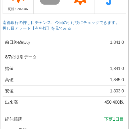
更新：2026/07
南都銀行の押し目チャンス、今日の引け後にチェックできます。
押し目アラート【有料版】を見てみる →
前日終値
1,841.0
(8/6)
8/7の取引データ
始値
1,841.0
高値
1,845.0
安値
1,803.0
出来高
450,400株
続伸続落
下落1日目