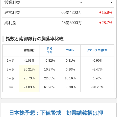
営業利益
-
-
経常利益
65億4200万
+15.9%
純利益
48億5000万
+28.7%
指数と南都銀行の騰落率比較
日経
南都銀行
TOPIX
グロース市場250
平均
1ヶ月
-1.63%
-5.82%
0.31%
-0.90%
3ヶ月
20.21%
10.37%
6.10%
-8.47%
6ヶ月
25.73%
22.05%
10.16%
1.90%
1年
94.83%
61.98%
36.38%
-28.28%
日本株予想：下値警戒 好業績銘柄は押