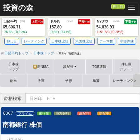
投資の森
押し目
Togg
日経平均
ドル円
NYダウ
(
8/7
)
(
5:55
)
(
5:50
)
上昇
円安
下落
予想
予想
予想
65,606.71
157.80
54,036.93
-76.55 (-0.12%)
-0.65 (-0.41%)
+151.83 (+0.28%)
押し目
レーティング
日本株比較
米国株比較
テーマ株
半導体株
日経平均トップ
日本株トップ
8367 南都銀行
日本株
押し目
新NISA
高配当
TOB速報
N
トップ
アラート
配当
決算
予想
暴落
レーティング格
銘柄検索
8367
プライム
銀行業
地方銀行
高配当
増配中
南都銀行 株価
（8/7 終値）