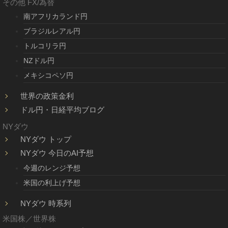
その他 FX/為替
南アフリカランド円
ブラジルレアル円
トルコリラ円
NZドル円
メキシコペソ円
世界の政策金利
ドル円・日経平均ブログ
NYダウ
NYダウ トップ
NYダウ 今日のAI予想
今週のレンジ予想
米国の利上げ予想
NYダウ 時系列
米国株／世界株