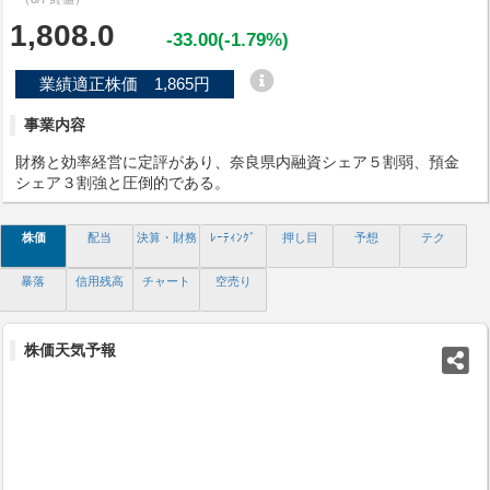
1,808.0
-33.00(-1.79%)
業績適正株価 1,865円
事業内容
財務と効率経営に定評があり、奈良県内融資シェア５割弱、預金
シェア３割強と圧倒的である。
株価
配当
決算・財務
ﾚｰﾃｨﾝｸﾞ
押し目
予想
テク
暴落
信用残高
チャート
空売り
株価天気予報