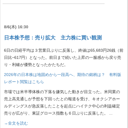
8/6(木) 16:30
日本株予想：売り拡大 主力株に買い観測
6日の日経平均は３営業日ぶりに反落し、終値は65,683円26銭（前
日比−617円）となった。前日まで続いた上昇の一服感から戻り売
り・利確が優勢となったかたちだ。
2026年の日本株は地固めから一段高へ、期待の銘柄は？ 有料版
レポート閲覧はこちら
市場では米半導体株の下落を嫌気した動きが目立った。米同業の
売上高見通しが予想を下回ったとの報道を受け、キオクシアホー
ルディングスが急反落したことを起点にハイテク中心の利益確定
売りが広がり、東証グロース指数も６日ぶりに反落した。
...
→全文を読む