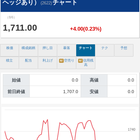
ヘッジあり）
チャート
(2622)
（8/6）
1,711.00
+4.00(0.23%)
株価
構成銘柄
押し目
暴落
チャート
テク
予想
積立
配当
利上げ
空売り
信用残
N!
N!
高
始値
0.0
高値
0.0
前日終値
1,707.0
安値
0.0
1740