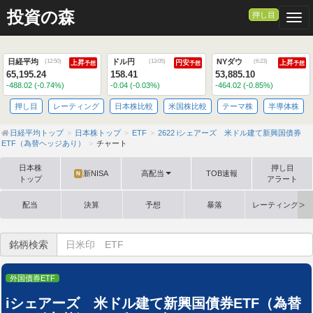
>
投資の森
押し目
Togg
日経平均
ドル円
NYダウ
(
12:50
)
(
13:05
)
(
6:23
)
上昇
円安
上昇
予想
予想
予想
65,195.24
158.41
53,885.10
-488.02 (-0.74%)
-0.04 (-0.03%)
-464.02 (-0.85%)
押し目
レーティング
日本株比較
米国株比較
テーマ株
半導体株
日経平均トップ
日本株トップ
ETF
2622 iシェアーズ 米ドル建て新興国債券
ETF（為替ヘッジあり）
チャート
日本株
押し目
新NISA
高配当
TOB速報
N
トップ
アラート
配当
決算
予想
暴落
レーティング格
銘柄検索
外国債券ETF
iシェアーズ 米ドル建て新興国債券ETF（為替