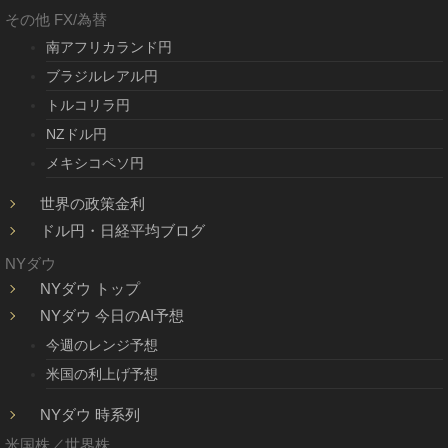
その他 FX/為替
南アフリカランド円
ブラジルレアル円
トルコリラ円
NZドル円
メキシコペソ円
世界の政策金利
ドル円・日経平均ブログ
NYダウ
NYダウ トップ
NYダウ 今日のAI予想
今週のレンジ予想
米国の利上げ予想
NYダウ 時系列
米国株／世界株