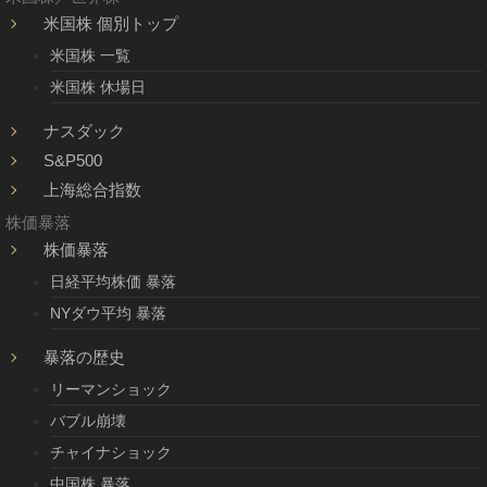
米国株 個別トップ
米国株 一覧
米国株 休場日
ナスダック
S&P500
上海総合指数
株価暴落
株価暴落
日経平均株価 暴落
NYダウ平均 暴落
暴落の歴史
リーマンショック
バブル崩壊
チャイナショック
中国株 暴落