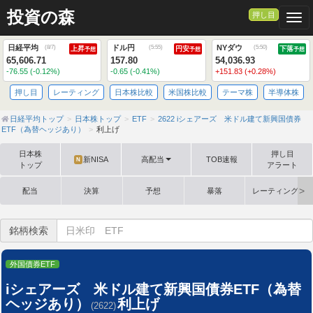
投資の森
押し目
Togg
日経平均
ドル円
NYダウ
(
8/7
)
(
5:55
)
(
5:50
)
上昇
円安
下落
予想
予想
予想
65,606.71
157.80
54,036.93
-76.55 (-0.12%)
-0.65 (-0.41%)
+151.83 (+0.28%)
押し目
レーティング
日本株比較
米国株比較
テーマ株
半導体株
日経平均トップ
日本株トップ
ETF
2622 iシェアーズ 米ドル建て新興国債券
ETF（為替ヘッジあり）
利上げ
日本株
押し目
新NISA
高配当
TOB速報
N
トップ
アラート
配当
決算
予想
暴落
レーティング格
銘柄検索
外国債券ETF
iシェアーズ 米ドル建て新興国債券ETF（為替
ヘッジあり）
利上げ
(2622)