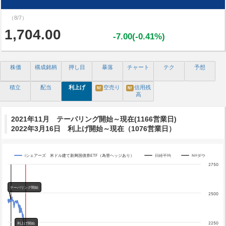
（8/7）
1,704.00
-7.00(-0.41%)
株価
構成銘柄
押し目
暴落
チャート
テク
予想
積立
配当
利上げ
空売り
信用残
N!
N!
高
2021年11月 テーパリング開始～現在(1166営業日)
2022年3月16日 利上げ開始～現在（1076営業日）
iシェアーズ 米ドル建て新興国債券ETF（為替ヘッジあり）
日経平均
NYダウ
Chart
2750
Line chart with 3 lines.
テーパリング開始
The chart has 1 X axis displaying categories.
2500
The chart has 4 Y axes displaying yA0, yA1, yA2, and yA3.
Chart annotations summary
テーパリング開始
2250
利上げ開始