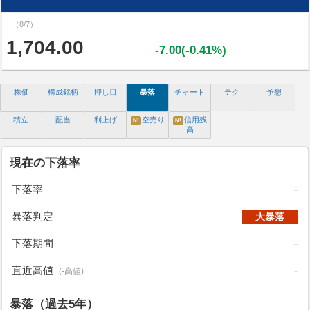
（8/7）
1,704.00
-7.00(-0.41%)
株価
構成銘柄
押し目
暴落
チャート
テク
予想
積立
配当
利上げ
空売り
信用残
N!
N!
高
現在の下落率
下落率
-
暴落判定
大暴落
下落期間
-
直近高値
-
(-高値)
暴落（過去5年）