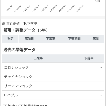
1400
2026/2/13
2023/2/20
2023/8/17
2024/2/19
2024/8/15
2025/2/14
2022/2/7
2025/8/14
2022/8/10
高:直近高値 下:下落率
暴落・調整データ（5年）
判定
底値日
下落率
下落期間
底値
過去の暴落データ
出来事
下落率
コロナショック
-
チャイナショック
-
リーマンショック
-
ITバブル
-