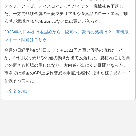
テック、アマダ、ディスコといったハイテク・機械株も下落し
た。一方で非鉄金属の三菱マテリアルや医薬品のロート製薬、割
安感が意識されたAbalanceなどには買いが入った。
2026年の日本株は地固めから一段高へ、期待の銘柄は？ 有料版
レポート閲覧はこちら
今月の日経平均は前日までで＋1321円と買い優勢の流れだった
が、7日は戻り売りや利確の動きが出て反落した。夏枯れによる商
いの薄さも相場の重しになり、方向感が出にくい展開となった。
市場では米国のCPI上振れ警戒や米雇用統計を控えた様子見ムード
が強まっていた。
...
→全文を読む