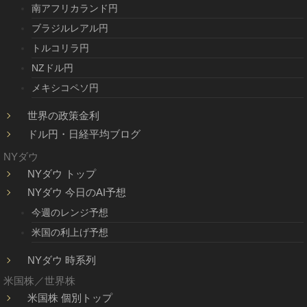
南アフリカランド円
ブラジルレアル円
トルコリラ円
NZドル円
メキシコペソ円
世界の政策金利
ドル円・日経平均ブログ
NYダウ
NYダウ トップ
NYダウ 今日のAI予想
今週のレンジ予想
米国の利上げ予想
NYダウ 時系列
米国株／世界株
米国株 個別トップ