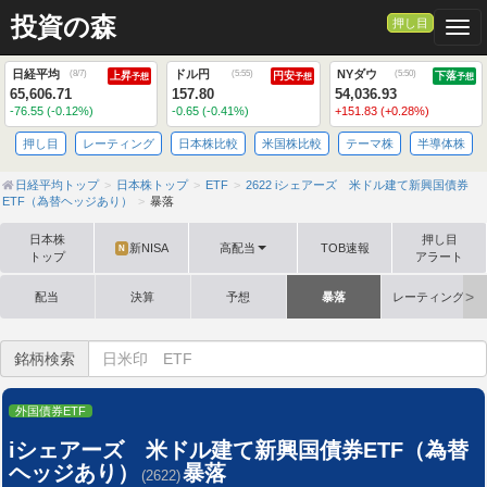
投資の森
押し目
Togg
日経平均
ドル円
NYダウ
(
8/7
)
(
5:55
)
(
5:50
)
上昇
円安
下落
予想
予想
予想
65,606.71
157.80
54,036.93
-76.55 (-0.12%)
-0.65 (-0.41%)
+151.83 (+0.28%)
押し目
レーティング
日本株比較
米国株比較
テーマ株
半導体株
日経平均トップ
日本株トップ
ETF
2622 iシェアーズ 米ドル建て新興国債券
ETF（為替ヘッジあり）
暴落
日本株
押し目
新NISA
高配当
TOB速報
N
トップ
アラート
配当
決算
予想
暴落
レーティング格
銘柄検索
外国債券ETF
iシェアーズ 米ドル建て新興国債券ETF（為替
ヘッジあり）
暴落
(2622)