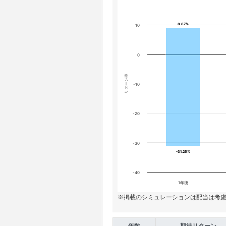
8.87%
8.87%
10
0
リターン率
-10
-20
-30
-31.25%
-31.25%
-40
1年後
※掲載のシミュレーションは配当は考