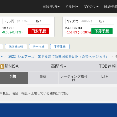
日経平均
ドル円
NYダウ
日経先
ドル円
8/7
NYダウ
8/7
(
8/8 5:55
)
(
8/8 5:50
)
157.80
54,036.93
円安
予想
下落
予想
-0.65 (-0.41%)
+151.83 (+0.28%)
米国株比較
テーマ株
半導体株
TF
2622 iシェアーズ 米ドル建て新興国債券ETF（為替ヘッジあり）
新NISA
高配当
TOB速報
N
予想
暴落
レーティング格付
ETF
け
※札証、名証、福証へ上場している銘柄は非対応