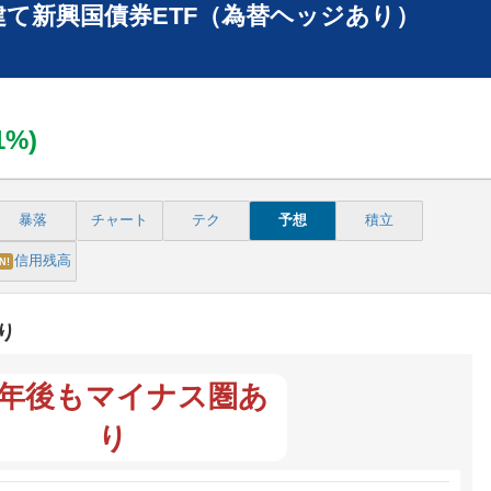
建て新興国債券ETF（為替ヘッジあり）
41%)
暴落
チャート
テク
予想
積立
信用残高
N!
り
0年後もマイナス圏あ
り