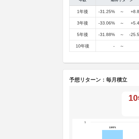
年数
期待リターン
1年後
-31.25%
～
+8.
3年後
-33.06%
～
+5.
5年後
-31.88%
～
-25.
10年後
-
～
予想リターン：毎月積立
1
5
2.85%
2.85%