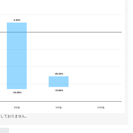
5.44%
5.44%
-25.59%
-25.59%
-31.88%
-31.88%
-33.06%
-33.06%
3年後
5年後
10年後
慮しておりません。