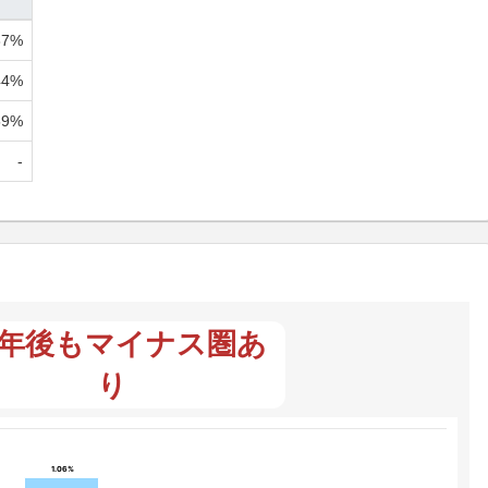
87%
44%
59%
-
0年後もマイナス圏あ
り
1.06%
1.06%