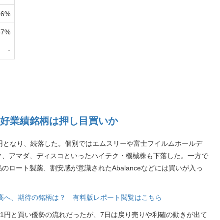
06%
57%
-
好業績銘柄は押し目買いか
06円となり、続落した。個別ではエムスリーや富士フイルムホールデ
ク、アマダ、ディスコといったハイテク・機械株も下落した。一方で
ロート製薬、割安感が意識されたAbalanceなどには買いが入っ
段高へ、期待の銘柄は？ 有料版レポート閲覧はこちら
21円と買い優勢の流れだったが、7日は戻り売りや利確の動きが出て