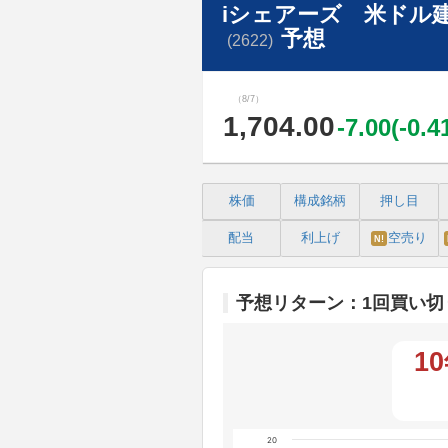
iシェアーズ 米ドル
予想
(2622)
（8/7）
1,704.00
-7.00(-0.
株価
構成銘柄
押し目
配当
利上げ
空売り
N!
予想リターン：1回買い切
1
20