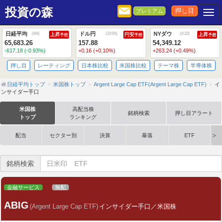
投資の森
押し目
プレミアム
Togg
日経平均
ドル円
NYダウ
(
8/6
)
(
22:05
)
(
6:22
)
上昇
円安
上昇
予想
予想
予想
65,683.26
157.88
54,349.12
-617.18 (-0.93%)
+0.16 (+0.10%)
+263.24 (+0.49%)
押し目
レーティング
日本株比較
米国株比較
テーマ株
半導体株
日経平均トップ
米国株トップ
Argent Large Cap ETF(Argent Large Cap ETF)
イ
ンサイダー手口
米国株
高配当株
銘柄検索
押し目アラート
トップ
ランキング
配当
セクター別
決算
暴落
ETF
銘柄検索
金融サービス
無配
ABIG
(Argent Large Cap ETF)
インサイダー手口／米国株