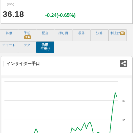
（8/5）
36.18
-0.24(-0.65%)
株価
予想
配当
押し目
暴落
決算
利上げ
N!
更新
チャート
テク
信用
空売り
インサイダー手口
36
35