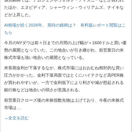
個別銘柄では、アムジェンやウォルト・ディズニーなどが買われ
たほか、エヌビディア、シャーウィン・ウィリアムズ、ナイキな
どが上昇した。
AI相場が続く2026年。 期待の銘柄は？ 有料版レポート閲覧はこ
ちら
今月のNYダウは前々日までの月間の上げ幅が＋1600ドルと買い優
勢の展開となっていた。この地合いが引き継がれ、前営業日の米
株式市場も強い地合いの展開となっている。
米長期金利が下落するなか、株式市場にはおおむね相対的な買い
圧力がかかった。金利下落局面ではとくにハイテクなど高PER株
が買われやすいが、一方で金利低下により利ざや減が想起される
銀行株などは地合いの弱さが意識される。
前営業日クローズ後の米株指数先物は上げており、今夜の米株式
市場は
...
→全文を読む