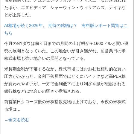
個別銘柄では、アムジェンやウォルト・ディズニーなどが買われ
たほか、エヌビディア、シャーウィン・ウィリアムズ、ナイキな
どが上昇した。
AI相場が続く2026年。 期待の銘柄は？ 有料版レポート閲覧はこ
ちら
今月のNYダウは前々日までの月間の上げ幅が＋1600ドルと買い優
勢の展開となっていた。この地合いが引き継がれ、前営業日の米
株式市場も強い地合いの展開となっている。
米長期金利が下落するなか、株式市場にはおおむね相対的な買い
圧力がかかった。金利下落局面ではとくにハイテクなど高PER株
が買われやすいが、一方で金利低下により利ざや減が想起される
銀行株などは地合いの弱さが意識される。
前営業日クローズ後の米株指数先物は上げており、今夜の米株式
市場は
...
→全文を読む