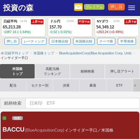
投資の森
押し目
プレミアム
Togg
日経平均
ドル円
NYダウ
(
11:15
)
(
12:05
)
(
6:22
)
上昇
円安
上昇
予想
予想
予想
65,213.28
157.70
54,349.12
-1087.16 (-1.64%)
-0.02 (-0.01%)
+263.24 (+0.49%)
押し目
レーティング
日本株比較
米国株比較
テーマ株
半導体株
日経平均トップ
米国株トップ
BlueAcquisitionCorp(Blue Acquisition Corp. Unit)
インサイダー手口
米国株
高配当株
銘柄検索
押し目アラート
トップ
ランキング
配当
セクター別
決算
暴落
ETF
銘柄検索
無配
BACCU
(BlueAcquisitionCorp)
インサイダー手口／米国株