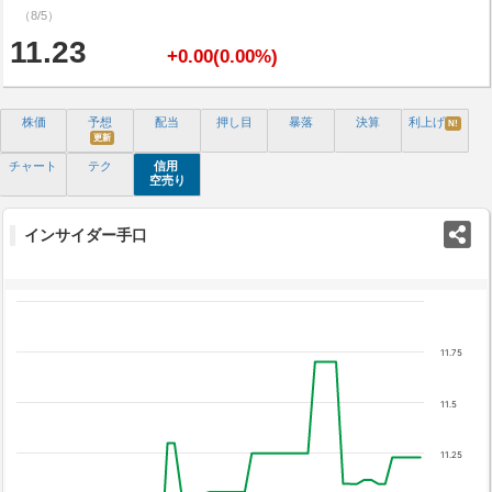
（8/5）
11.23
+0.00(0.00%)
株価
予想
配当
押し目
暴落
決算
利上げ
N!
更新
チャート
テク
信用
空売り
インサイダー手口
11.75
11.5
11.25