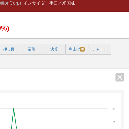
tionCorp)
インサイダー手口／米国株
0%)
押し目
暴落
決算
利上げ
チャート
N!
17
16