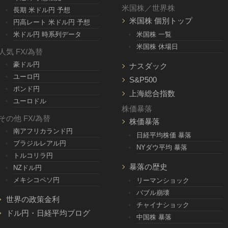
米国株／世界株
長期 米ドル円 予想
米国株 個別トップ
円高レート 米ドル円 予想
米ドル円 時系列データ
米国株 一覧
米国株 休場日
人気 FX/為替
豪ドル円
ナスダック
ユーロ円
S&P500
ポンド円
上海総合指数
ユーロドル
株価暴落
その他 FX/為替
株価暴落
南アフリカランド円
日経平均株価 暴落
ブラジルレアル円
NYダウ平均 暴落
トルコリラ円
暴落の歴史
NZドル円
メキシコペソ円
リーマンショック
バブル崩壊
世界の政策金利
チャイナショック
ドル円・日経平均ブログ
中国株 暴落