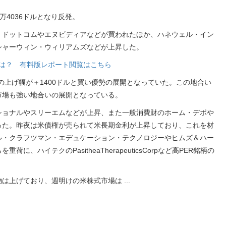
万4036ドルとなり反発。
・ドットコムやエヌビディアなどが買われたほか、ハネウェル・イン
シャーウィン・ウィリアムズなどが上昇した。
銘柄は？ 有料版レポート閲覧はこちら
の上げ幅が＋1400ドルと買い優勢の展開となっていた。この地合い
市場も強い地合いの展開となっている。
ショナルやスリーエムなどが上昇、また一般消費財のホーム・デポや
った。昨夜は米債権が売られて米長期金利が上昇しており、これを材
ル・クラフツマン・エデュケーション・テクノロジーやヒムズ＆ハー
、ハイテクのPasitheaTherapeuticsCorpなど高PER銘柄の
物は上げており、週明けの米株式市場は
...