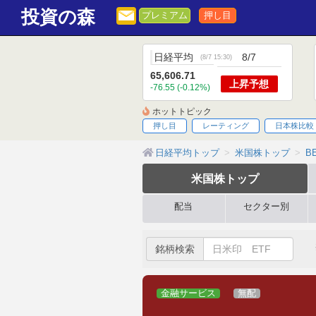
投資の森
プレミアム
押し目
日経平均
8/7
(
8/7 15:30
)
65,606.71
上昇
予想
-76.55 (-0.12%)
ホットトピック
押し目
レーティング
日本株比較
日経平均トップ
米国株トップ
BE
米国株
トップ
配当
セクター別
銘柄検索
金融サービス
無配