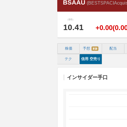
BSAAU
(BESTSPACIAcquisi
（8/6）
10.41
+0.00(0.0
株価
予想
配当
更新
テク
信用
空売り
インサイダー手口