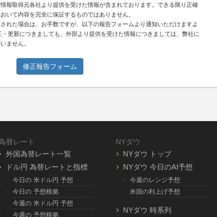
、情報取得元各社より提供を受けた情報が含まれております。できる限り正確
において内容を完全に保証するものではありません。
見された場合は、お手数ですが、以下の報告フォームより通知いただけますよ
正・更新につきましても、外部より提供を受けた情報につきましては、弊社に
ざいません。
修正報告フォーム
為替レート
NYダウ
外国為替レート一覧
NYダウ トップ
ドル円 為替レートと指標
NYダウ 今日のAI予想
今日の 米ドル円 予想
今週のレンジ予想
今日の 予想根拠
米国の利上げ予想
今週の 米ドル円 予想
NYダウ 時系列
今週の 予想根拠