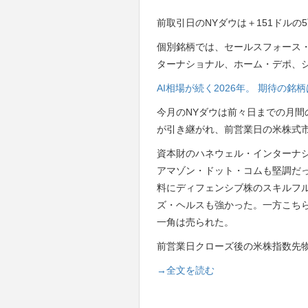
前取引日のNYダウは＋151ドルの5
個別銘柄では、セールスフォース
ターナショナル、ホーム・デポ、
AI相場が続く2026年。 期待の
今月のNYダウは前々日までの月間
が引き継がれ、前営業日の米株式
資本財のハネウェル・インターナ
アマゾン・ドット・コムも堅調だ
料にディフェンシブ株のスキルフ
ズ・ヘルスも強かった。一方こちらを重荷に
一角は売られた。
前営業日クローズ後の米株指数先
→全文を読む