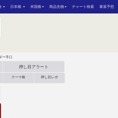
物
日本株
米国株
商品先物
チャート検索
暴落予想
ダー手口
押し目アラート
テーマ株
押し目レポ