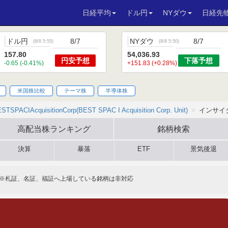
日経平均
ドル円
NYダウ
日経先
ドル円
8/7
NYダウ
8/7
(
8/8 5:55
)
(
8/8 5:50
)
157.80
54,036.93
円安
予想
下落
予想
-0.65 (-0.41%)
+151.83 (+0.28%)
米国株比較
テーマ株
半導体株
STSPACIAcquisitionCorp(BEST SPAC I Acquisition Corp. Unit)
インサイ
高配当株
ランキング
銘柄検索
決算
暴落
ETF
景気後退
※札証、名証、福証へ上場している銘柄は非対応