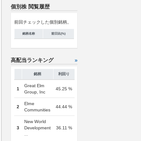
個別株 閲覧履歴
前回チェックした個別銘柄。
銘柄名称
前日比(%)
高配当ランキング
»
銘柄
利回り
Great Elm
1
45.25 %
Group, Inc
Elme
2
44.44 %
Communities
New World
3
Development
36.11 %
...