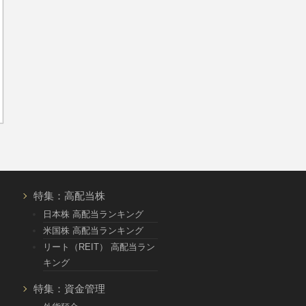
特集：高配当株
日本株 高配当ランキング
米国株 高配当ランキング
リート（REIT） 高配当ラン
キング
特集：資金管理