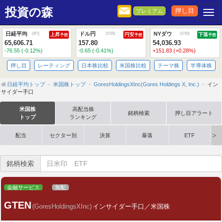
投資の森
押し目
プレミアム
Togg
日経平均
ドル円
NYダウ
(
8/7
)
(
5:55
)
(
5:50
)
上昇
円安
下落
予想
予想
予想
65,606.71
157.80
54,036.93
-76.55 (-0.12%)
-0.65 (-0.41%)
+151.83 (+0.28%)
押し目
レーティング
日本株比較
米国株比較
テーマ株
半導体株
日経平均トップ
米国株トップ
GoresHoldingsXInc(Gores Holdings X, Inc.)
イン
サイダー手口
米国株
高配当株
銘柄検索
押し目アラート
トップ
ランキング
配当
セクター別
決算
暴落
ETF
銘柄検索
金融サービス
無配
GTEN
(GoresHoldingsXInc)
インサイダー手口／米国株