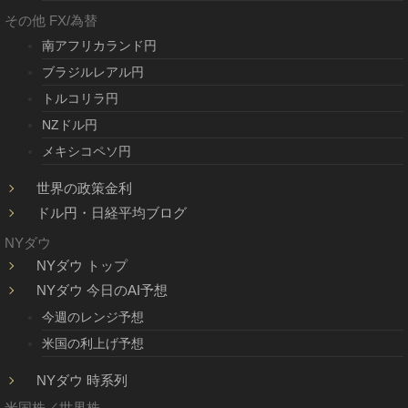
その他 FX/為替
南アフリカランド円
ブラジルレアル円
トルコリラ円
NZドル円
メキシコペソ円
世界の政策金利
ドル円・日経平均ブログ
NYダウ
NYダウ トップ
NYダウ 今日のAI予想
今週のレンジ予想
米国の利上げ予想
NYダウ 時系列
米国株／世界株