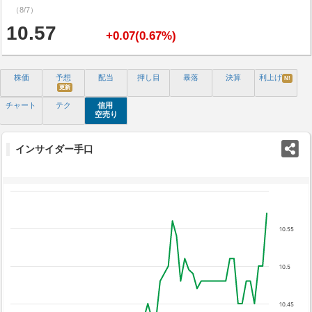
（8/7）
10.57
+0.07(0.67%)
株価
予想
配当
押し目
暴落
決算
利上げ
N!
更新
チャート
テク
信用
空売り
インサイダー手口
10.55
10.5
10.45