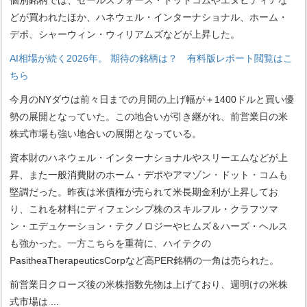
個別銘柄では、セールスフォース・ドットコムやエヌビディアな
どが買われたほか、ハネウェル・インターナショナル、ホーム・
デポ、シャーウィン・ウィリアムズなどが上昇した。
AI相場が続く2026年。 期待の銘柄は？ 有料版レポート閲覧はこ
ちら
今月のNYダウは前々日までの月間の上げ幅が＋1400ドルと買い優
勢の展開となっていた。この地合いが引き継がれ、前営業日の米
株式市場も強い地合いの展開となっている。
資本財のハネウェル・インターナショナルやスリーエムなどが上
昇、また一般消費財のホーム・デポやアマゾン・ドット・コムも
堅調だった。昨夜は米債権が売られて米長期金利が上昇してお
り、これを材料にディフェンシブ株のスキルフル・クラフツマ
ン・エデュケーション・テクノロジーやヒムズ＆ハーズ・ヘルス
も強かった。一方こちらを重荷に、ハイテクの
PasitheaTherapeuticsCorpなど高PER銘柄の一角は売られた。
前営業日クローズ後の米株指数先物は上げており、週明けの米株
式市場は
...