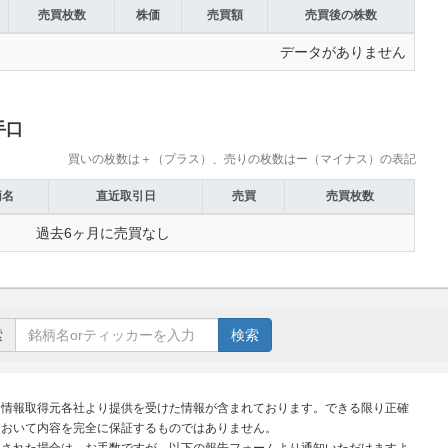
売買枚数
株価
売買額
売買後の株数
データがありません
手口
買いの枚数は＋（プラス）、売りの枚数はー（マイナス）の表記
柄名
直近取引日
売買
売買枚数
過去6ヶ月に売買なし
索
検索
、情報取得元各社より提供を受けた情報が含まれております。できる限り正確
において内容を完全に保証するものではありません。