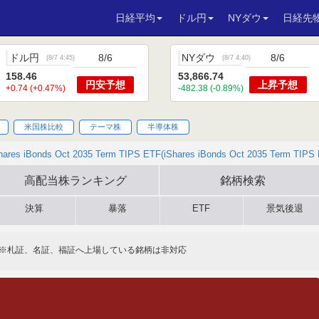
日経平均
ドル円
NYダウ
日経先
ドル円
8/6
NYダウ
8/6
(
8/7 4:45
)
(
8/7 4:40
)
158.46
53,866.74
円安
予想
上昇
予想
+0.74 (+0.47%)
-482.38 (-0.89%)
米国株比較
テーマ株
半導体株
hares iBonds Oct 2035 Term TIPS ETF(iShares iBonds Oct 2035 Term TIPS
高配当株
ランキング
銘柄検索
決算
暴落
ETF
景気後退
※札証、名証、福証へ上場している銘柄は非対応