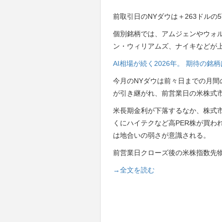
前取引日のNYダウは＋263ドルの5
個別銘柄では、アムジェンやウォ
ン・ウィリアムズ、ナイキなどが
AI相場が続く2026年。 期待の
今月のNYダウは前々日までの月間
が引き継がれ、前営業日の米株式
米長期金利が下落するなか、株式
くにハイテクなど高PER株が買わ
は地合いの弱さが意識される。
前営業日クローズ後の米株指数先
→全文を読む