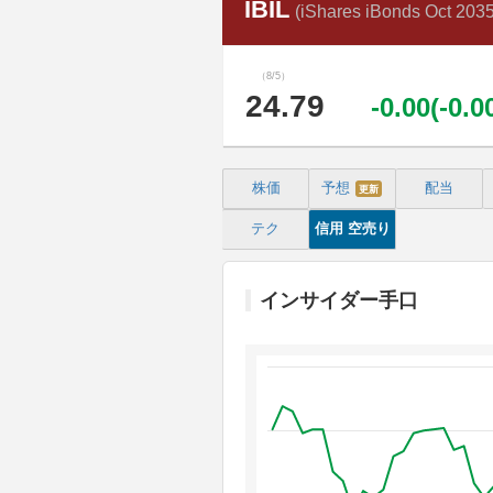
IBIL
(iShares iBonds Oct 203
（8/5）
24.79
-0.00(-0.
株価
予想
配当
更新
テク
信用
空売り
インサイダー手口