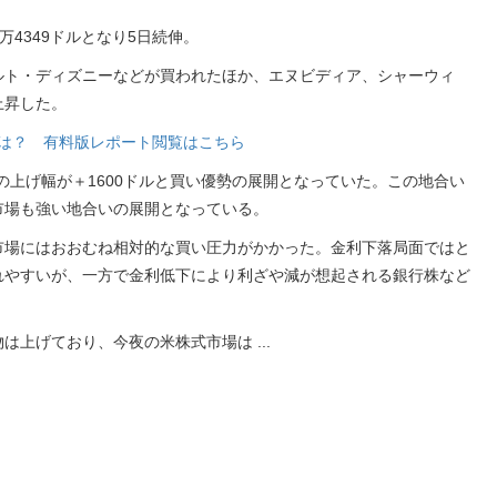
万4349ドルとなり5日続伸。
ルト・ディズニーなどが買われたほか、エヌビディア、シャーウィ
上昇した。
銘柄は？ 有料版レポート閲覧はこちら
の上げ幅が＋1600ドルと買い優勢の展開となっていた。この地合い
市場も強い地合いの展開となっている。
市場にはおおむね相対的な買い圧力がかかった。金利下落局面ではと
れやすいが、一方で金利低下により利ざや減が想起される銀行株など
物は上げており、今夜の米株式市場は
...