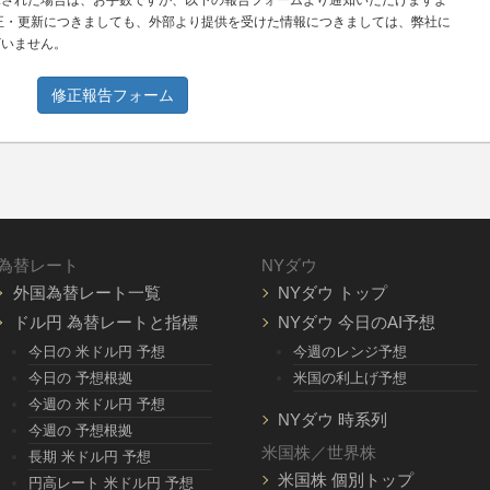
見された場合は、お手数ですが、以下の報告フォームより通知いただけますよ
正・更新につきましても、外部より提供を受けた情報につきましては、弊社に
ざいません。
修正報告フォーム
為替レート
NYダウ
外国為替レート一覧
NYダウ トップ
ドル円 為替レートと指標
NYダウ 今日のAI予想
今日の 米ドル円 予想
今週のレンジ予想
今日の 予想根拠
米国の利上げ予想
今週の 米ドル円 予想
NYダウ 時系列
今週の 予想根拠
米国株／世界株
長期 米ドル円 予想
米国株 個別トップ
円高レート 米ドル円 予想