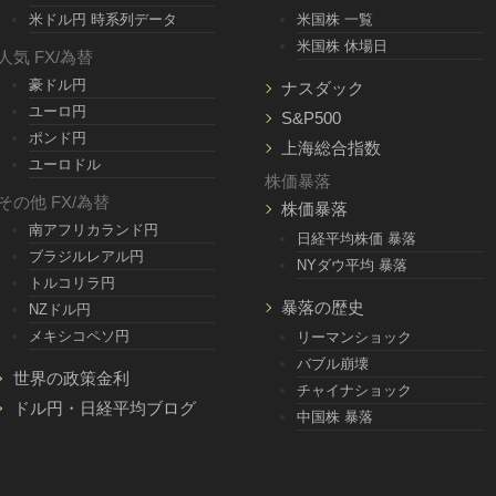
米ドル円 時系列データ
米国株 一覧
米国株 休場日
人気 FX/為替
豪ドル円
ナスダック
ユーロ円
S&P500
ポンド円
上海総合指数
ユーロドル
株価暴落
その他 FX/為替
株価暴落
南アフリカランド円
日経平均株価 暴落
ブラジルレアル円
NYダウ平均 暴落
トルコリラ円
暴落の歴史
NZドル円
メキシコペソ円
リーマンショック
バブル崩壊
世界の政策金利
チャイナショック
ドル円・日経平均ブログ
中国株 暴落