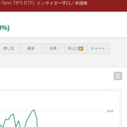
5 Term TIPS ETF)
インサイダー手口／米国株
00%)
押し目
暴落
決算
利上げ
チャート
N!
25.75