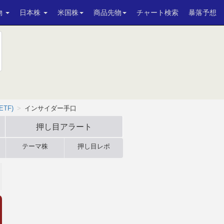
物
日本株
米国株
商品先物
チャート検索
暴落予想
 ETF)
インサイダー手口
押し目アラート
テーマ株
押し目レポ