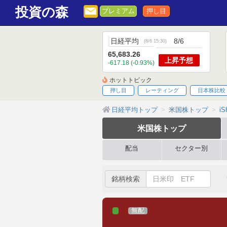
投資の森
プレミアム
押し目
日経平均
8/6
(
8/6 15:30
)
65,683.26
上昇
予想
-617.18 (-0.93%)
ホットトピック
押し目
レーティング
日本株比較
日経平均トップ
米国株トップ
iS
米国株
トップ
配当
セクター別
銘柄検索
無配