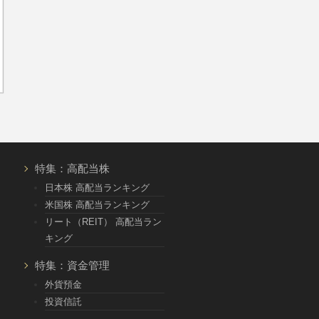
特集：高配当株
日本株 高配当ランキング
米国株 高配当ランキング
リート（REIT） 高配当ラン
キング
特集：資金管理
外貨預金
投資信託