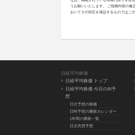
なお、掲載されている情報の誤りを発
うお願いいたします。 ご指摘内容の修
おいてその対応を保証するものではご
日経平均株価
日経平均株価 トップ
日経平均株価 今日のAI予
想
日次予想の根拠
日時予想の勝敗カレンダー
1年間の勝敗一覧
日次売買予想