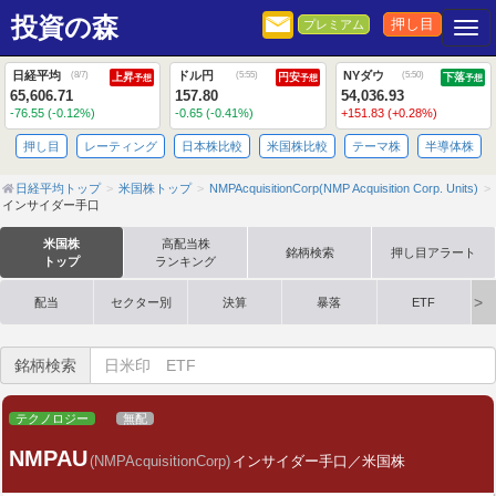
投資の森
押し目
プレミアム
Togg
日経平均
ドル円
NYダウ
(
8/7
)
(
5:55
)
(
5:50
)
上昇
円安
下落
予想
予想
予想
65,606.71
157.80
54,036.93
-76.55 (-0.12%)
-0.65 (-0.41%)
+151.83 (+0.28%)
押し目
レーティング
日本株比較
米国株比較
テーマ株
半導体株
日経平均トップ
米国株トップ
NMPAcquisitionCorp(NMP Acquisition Corp. Units)
インサイダー手口
米国株
高配当株
銘柄検索
押し目アラート
トップ
ランキング
配当
セクター別
決算
暴落
ETF
銘柄検索
テクノロジー
無配
NMPAU
(NMPAcquisitionCorp)
インサイダー手口／米国株