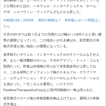
個別銘柄では、セールスフォース・ドットコムやエヌビディアな
どが買われたほか、ハネウェル・インターナショナル、ホーム・
デポ、シャーウィン・ウィリアムズなどが上昇した。
AI相場が続く2026年。 期待の銘柄は？ 有料版レポート閲覧はこ
ちら
今月のNYダウは前々日までの月間の上げ幅が＋1400ドルと買い優
勢の展開となっていた。この地合いが引き継がれ、前営業日の米
株式市場も強い地合いの展開となっている。
資本財のハネウェル・インターナショナルやスリーエムなどが上
昇、また一般消費財のホーム・デポやアマゾン・ドット・コムも
堅調だった。昨夜は米債権が売られて米長期金利が上昇してお
り、これを材料にディフェンシブ株のスキルフル・クラフツマ
ン・エデュケーション・テクノロジーやヒムズ＆ハーズ・ヘルス
も強かった。一方こちらを重荷に、ハイテクの
PasitheaTherapeuticsCorpなど高PER銘柄の一角は売られた。
前営業日クローズ後の米株指数先物は上げており、週明けの米株
式市場は
...