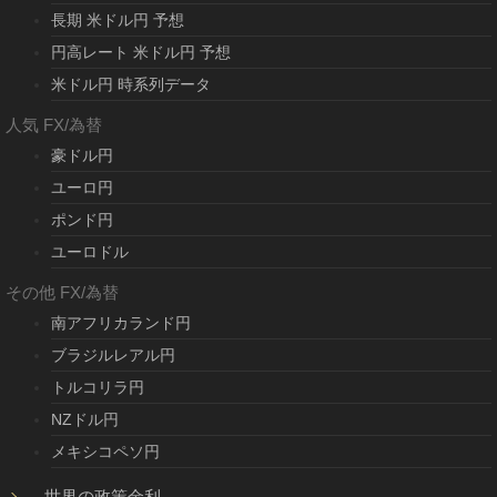
長期 米ドル円 予想
円高レート 米ドル円 予想
米ドル円 時系列データ
人気 FX/為替
豪ドル円
ユーロ円
ポンド円
ユーロドル
その他 FX/為替
南アフリカランド円
ブラジルレアル円
トルコリラ円
NZドル円
メキシコペソ円
世界の政策金利