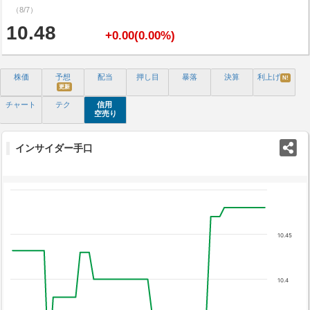
（8/7）
10.48
+0.00(0.00%)
株価
予想
配当
押し目
暴落
決算
利上げ
N!
更新
チャート
テク
信用
空売り
インサイダー手口
10.45
10.4