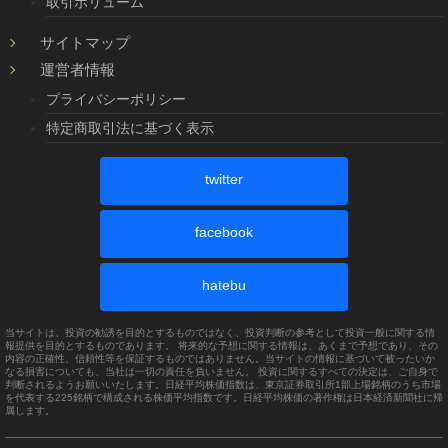
取引ボリューム
サイトマップ
運営者情報
プライバシーポリシー
特定商取引法に基づく表示
twitter
facebook
hatebu
当サイトは、投資の勧誘を目的とするものではなく、投資判断の参考として投資一般に関する情
報提供を目的とするものであります。 将来的な予想に関する情報は、あくまで予想であり、その
内容の正確性、信頼性等を保証するものではありません。当サイトの情報に基づいて被ったいか
なる損害についても、当社は一切の責任を負いません。 投資に関するすべての決定は、ご自身で
判断されるようお願いいたします。日経平均株価指数は、東京証券取引所1部上場銘柄のうち市場
を代表する225銘柄で構成される株価平均指数です。日経平均株価の著作権は日本経済新聞社に帰
属します。