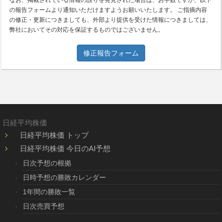
なお、掲載されている情報の誤りを発見された場合は、お手数ですが、以下
の報告フォームより通知いただけますようお願いいたします。 ご指摘内容
の修正・更新につきましても、外部より提供を受けた情報につきましては、
弊社においてその対応を保証するものではございません。
修正報告フォーム
日経平均株価
日経平均株価 トップ
日経平均株価 今日のAI予想
日次予想の根拠
日時予想の勝敗カレンダー
1年間の勝敗一覧
日次売買予想