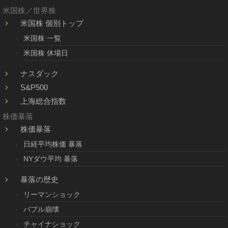
米国株／世界株
米国株 個別トップ
米国株 一覧
米国株 休場日
ナスダック
S&P500
上海総合指数
株価暴落
株価暴落
日経平均株価 暴落
NYダウ平均 暴落
暴落の歴史
リーマンショック
バブル崩壊
チャイナショック