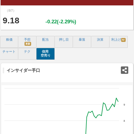
（8/7）
9.18
-0.22(-2.29%)
株価
予想
配当
押し目
暴落
決算
利上げ
N!
更新
チャート
テク
信用
空売り
インサイダー手口
9
8