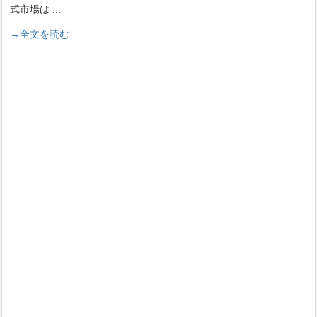
式市場は
...
→全文を読む