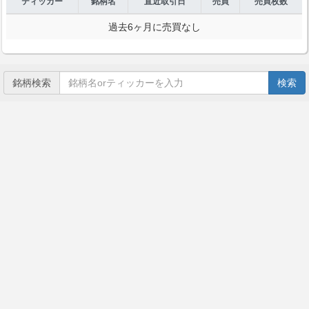
ティッカー
銘柄名
直近取引日
売買
売買枚数
過去6ヶ月に売買なし
銘柄検索
検索