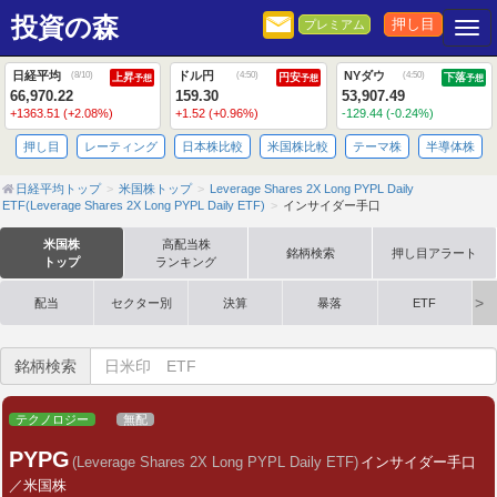
投資の森
押し目
プレミアム
Togg
日経平均
ドル円
NYダウ
(
8/10
)
(
4:50
)
(
4:50
)
上昇
円安
下落
予想
予想
予想
66,970.22
159.30
53,907.49
+1363.51 (+2.08%)
+1.52 (+0.96%)
-129.44 (-0.24%)
押し目
レーティング
日本株比較
米国株比較
テーマ株
半導体株
日経平均トップ
米国株トップ
Leverage Shares 2X Long PYPL Daily
ETF(Leverage Shares 2X Long PYPL Daily ETF)
インサイダー手口
米国株
高配当株
銘柄検索
押し目アラート
トップ
ランキング
配当
セクター別
決算
暴落
ETF
銘柄検索
テクノロジー
無配
PYPG
(Leverage Shares 2X Long PYPL Daily ETF)
インサイダー手口
／米国株