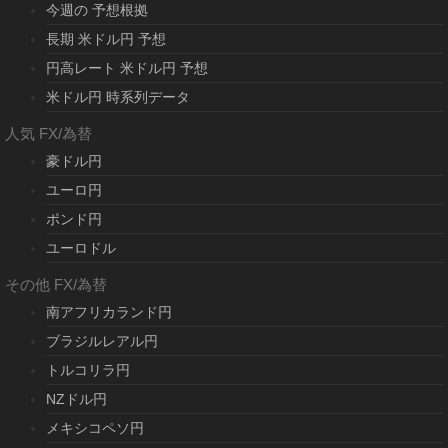
今週の 予想根拠
長期 米ドル円 予想
円高レート 米ドル円 予想
米ドル円 時系列データ
人気 FX/為替
豪ドル円
ユーロ円
ポンド円
ユーロドル
その他 FX/為替
南アフリカランド円
ブラジルレアル円
トルコリラ円
NZドル円
メキシコペソ円