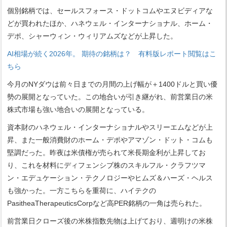
個別銘柄では、セールスフォース・ドットコムやエヌビディアな
どが買われたほか、ハネウェル・インターナショナル、ホーム・
デポ、シャーウィン・ウィリアムズなどが上昇した。
AI相場が続く2026年。 期待の銘柄は？ 有料版レポート閲覧はこ
ちら
今月のNYダウは前々日までの月間の上げ幅が＋1400ドルと買い優
勢の展開となっていた。この地合いが引き継がれ、前営業日の米
株式市場も強い地合いの展開となっている。
資本財のハネウェル・インターナショナルやスリーエムなどが上
昇、また一般消費財のホーム・デポやアマゾン・ドット・コムも
堅調だった。昨夜は米債権が売られて米長期金利が上昇してお
り、これを材料にディフェンシブ株のスキルフル・クラフツマ
ン・エデュケーション・テクノロジーやヒムズ＆ハーズ・ヘルス
も強かった。一方こちらを重荷に、ハイテクの
PasitheaTherapeuticsCorpなど高PER銘柄の一角は売られた。
前営業日クローズ後の米株指数先物は上げており、週明けの米株