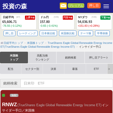
投資の森
押し目
プレミアム
Togg
日経平均
ドル円
NYダウ
(
8/7
)
(
5:55
)
(
5:50
)
上昇
円安
下落
予想
予想
予想
65,606.71
157.80
54,036.93
-76.55 (-0.12%)
-0.65 (-0.41%)
+151.83 (+0.28%)
押し目
レーティング
日本株比較
米国株比較
テーマ株
半導体株
日経平均トップ
米国株トップ
TrueShares Eagle Global Renewable Energy Income
ET(TrueShares Eagle Global Renewable Energy Income ET)
インサイダー手口
米国株
高配当株
銘柄検索
押し目アラート
トップ
ランキング
配当
セクター別
決算
暴落
ETF
銘柄検索
無配
RNWZ
(TrueShares Eagle Global Renewable Energy Income ET)
イン
サイダー手口／米国株