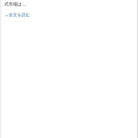
式市場は
...
→全文を読む