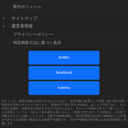
取引ボリューム
サイトマップ
運営者情報
プライバシーポリシー
特定商取引法に基づく表示
twitter
facebook
hatebu
当サイトは、投資の勧誘を目的とするものではなく、投資判断の参考として投資一般に関する情
報提供を目的とするものであります。 将来的な予想に関する情報は、あくまで予想であり、その
内容の正確性、信頼性等を保証するものではありません。当サイトの情報に基づいて被ったいか
なる損害についても、当社は一切の責任を負いません。 投資に関するすべての決定は、ご自身で
判断されるようお願いいたします。日経平均株価指数は、東京証券取引所1部上場銘柄のうち市場
を代表する225銘柄で構成される株価平均指数です。日経平均株価の著作権は日本経済新聞社に帰
属します。