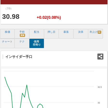
（7/9）
30.98
+0.02(0.08%)
株価
予想
配当
押し目
暴落
決算
利上げ
N!
更新
チャート
テク
信用
空売り
インサイダー手口
32.5
32