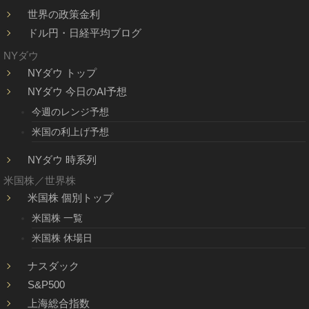
世界の政策金利
ドル円・日経平均ブログ
NYダウ
NYダウ トップ
NYダウ 今日のAI予想
今週のレンジ予想
米国の利上げ予想
NYダウ 時系列
米国株／世界株
米国株 個別トップ
米国株 一覧
米国株 休場日
ナスダック
S&P500
上海総合指数