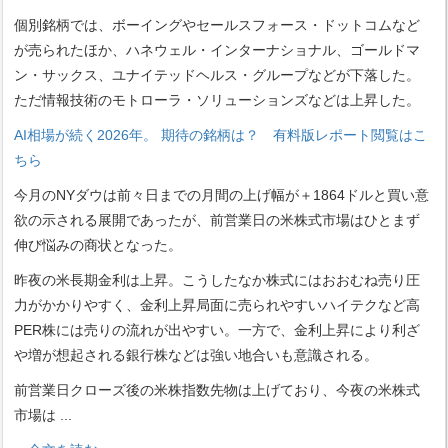
個別銘柄では、ボーイングやセールスフォース・ドットコムなど
が売られたほか、ハネウェル・インターナショナル、ゴールドマ
ン・サックス、ユナイテッドヘルス・グループなどが下落した。
ただ情報技術のモトローラ・ソリューションズなどは上昇した。
AI相場が続く2026年。 期待の銘柄は？ 有料版レポート閲覧はこ
ちら
今月のNYダウは前々日までの月間の上げ幅が＋1864ドルと買い意
欲の示される展開であったが、前営業日の米株式市場はひとまず
伸び悩みの商状となった。
昨夜の米長期金利は上昇。こうしたなか株式にはおおむね売り圧
力がかかりやすく、金利上昇局面に売られやすいハイテクなど高
PER株には売りの流れが出やすい。一方で、金利上昇により利ざ
や増が想起される銀行株などは強い地合いも意識される。
前営業日クローズ後の米株指数先物は上げており、今夜の米株式
市場は
...