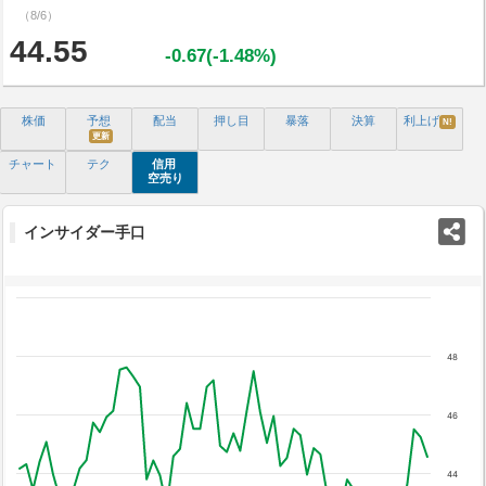
（8/6）
44.55
-0.67(-1.48%)
株価
予想
配当
押し目
暴落
決算
利上げ
N!
更新
チャート
テク
信用
空売り
インサイダー手口
48
46
44