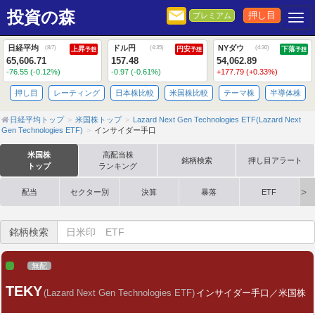
投資の森
押し目
プレミアム
Togg
日経平均
ドル円
NYダウ
(
8/7
)
(
4:35
)
(
4:30
)
上昇
円安
下落
予想
予想
予想
65,606.71
157.48
54,062.89
-76.55 (-0.12%)
-0.97 (-0.61%)
+177.79 (+0.33%)
押し目
レーティング
日本株比較
米国株比較
テーマ株
半導体株
日経平均トップ
米国株トップ
Lazard Next Gen Technologies ETF(Lazard Next
Gen Technologies ETF)
インサイダー手口
米国株
高配当株
銘柄検索
押し目アラート
トップ
ランキング
配当
セクター別
決算
暴落
ETF
銘柄検索
無配
TEKY
(Lazard Next Gen Technologies ETF)
インサイダー手口／米国株