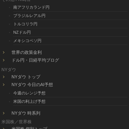
南アフリカランド円
ブラジルレアル円
トルコリラ円
NZドル円
メキシコペソ円
世界の政策金利
ドル円・日経平均ブログ
NYダウ
NYダウ トップ
NYダウ 今日のAI予想
今週のレンジ予想
米国の利上げ予想
NYダウ 時系列
米国株／世界株
米国株 個別トップ