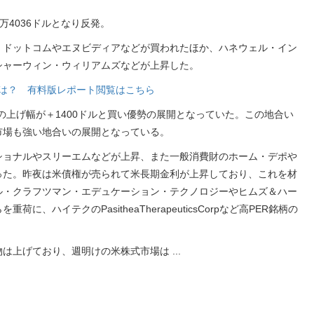
万4036ドルとなり反発。
・ドットコムやエヌビディアなどが買われたほか、ハネウェル・イン
シャーウィン・ウィリアムズなどが上昇した。
銘柄は？ 有料版レポート閲覧はこちら
の上げ幅が＋1400ドルと買い優勢の展開となっていた。この地合い
市場も強い地合いの展開となっている。
ショナルやスリーエムなどが上昇、また一般消費財のホーム・デポや
った。昨夜は米債権が売られて米長期金利が上昇しており、これを材
ル・クラフツマン・エデュケーション・テクノロジーやヒムズ＆ハー
、ハイテクのPasitheaTherapeuticsCorpなど高PER銘柄の
物は上げており、週明けの米株式市場は
...