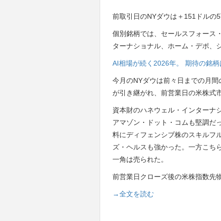
前取引日のNYダウは＋151ドルの5
個別銘柄では、セールスフォース
ターナショナル、ホーム・デポ、
AI相場が続く2026年。 期待の
今月のNYダウは前々日までの月間
が引き継がれ、前営業日の米株式
資本財のハネウェル・インターナ
アマゾン・ドット・コムも堅調だ
料にディフェンシブ株のスキルフ
ズ・ヘルスも強かった。一方こちらを重荷に
一角は売られた。
前営業日クローズ後の米株指数先
→全文を読む