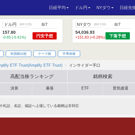
日経平均
ドル円
NYダウ
日経先
ドル円
8/7
NYダウ
8/7
(
8/8 5:55
)
(
8/8 5:50
)
157.80
54,036.93
円安
予想
下落
予想
-0.65 (-0.41%)
+151.83 (+0.28%)
米国株比較
テーマ株
半導体株
plify ETF Trust(Amplify ETF Trust)
インサイダー手口
高配当株
ランキング
銘柄検索
決算
暴落
ETF
景気後退
※札証、名証、福証へ上場している銘柄は非対応