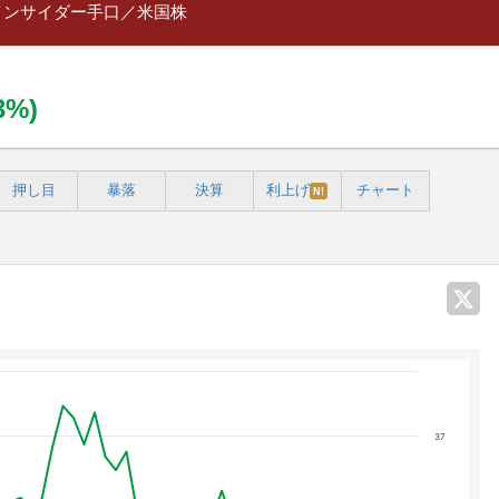
インサイダー手口／米国株
83%)
押し目
暴落
決算
利上げ
チャート
N!
37