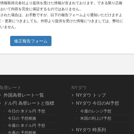
、情報取得元各社より提供を受けた情報が含まれております。できる限り正確
において内容を完全に保証するものではありません。
見された場合は、お手数ですが、以下の報告フォームより通知いただけますよ
正・更新につきましても、外部より提供を受けた情報につきましては、弊社に
ざいません。
修正報告フォーム
為替レート
NYダウ
外国為替レート一覧
NYダウ トップ
ドル円 為替レートと指標
NYダウ 今日のAI予想
今日の 米ドル円 予想
今週のレンジ予想
今日の 予想根拠
米国の利上げ予想
今週の 米ドル円 予想
NYダウ 時系列
今週の 予想根拠