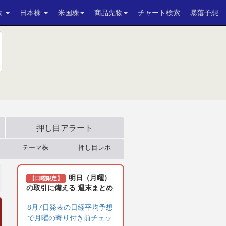
物
日本株
米国株
商品先物
チャート検索
暴落予想
押し目アラート
テーマ株
押し目レポ
明日（月曜）
【日曜限定】
の取引に備える 週末まとめ
8月7日発表の日経平均予想
で月曜の寄り付き前チェッ