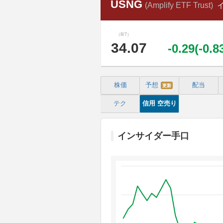
USNG
(Amplify ETF Trust)
（8/7）
34.07
-0.29(-0.
株価
予想
配当
更新
テク
信用
空売り
インサイダー手口