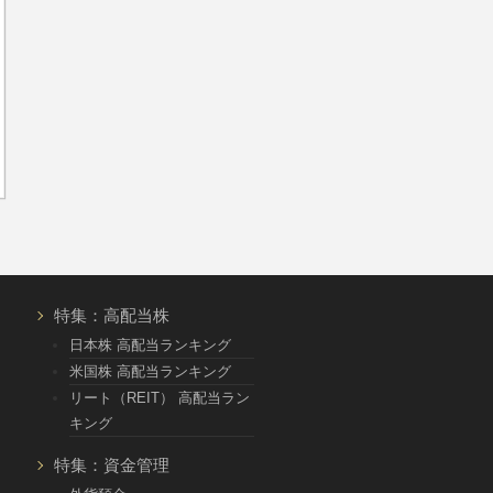
特集：高配当株
日本株 高配当ランキング
米国株 高配当ランキング
リート（REIT） 高配当ラン
キング
特集：資金管理