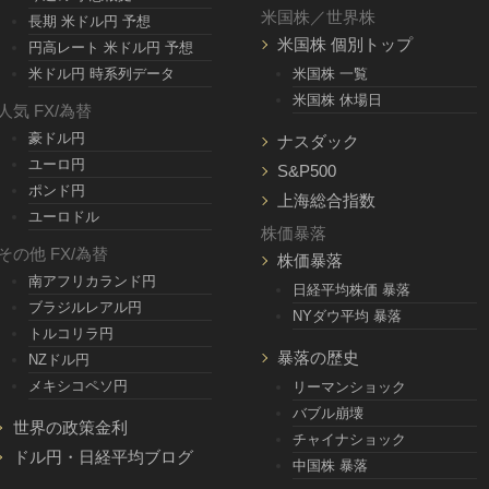
米国株／世界株
長期 米ドル円 予想
米国株 個別トップ
円高レート 米ドル円 予想
米ドル円 時系列データ
米国株 一覧
米国株 休場日
人気 FX/為替
豪ドル円
ナスダック
ユーロ円
S&P500
ポンド円
上海総合指数
ユーロドル
株価暴落
その他 FX/為替
株価暴落
南アフリカランド円
日経平均株価 暴落
ブラジルレアル円
NYダウ平均 暴落
トルコリラ円
暴落の歴史
NZドル円
メキシコペソ円
リーマンショック
バブル崩壊
世界の政策金利
チャイナショック
ドル円・日経平均ブログ
中国株 暴落