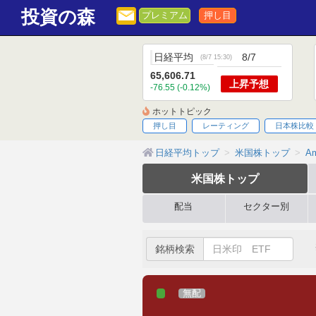
投資の森
プレミアム
押し目
日経平均
8/7
(
8/7 15:30
)
65,606.71
上昇
予想
-76.55 (-0.12%)
ホットトピック
押し目
レーティング
日本株比較
日経平均トップ
米国株トップ
Am
米国株
トップ
配当
セクター別
銘柄検索
無配