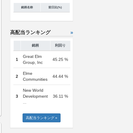
銘柄名称
前日比(%)
高配当ランキング
»
銘柄
利回り
Great Elm
1
45.25 %
Group, Inc
Elme
2
44.44 %
Communities
New World
3
Development
36.11 %
...
高配当ランキング »