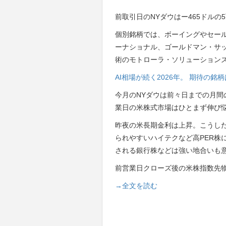
前取引日のNYダウはー465ドルの
個別銘柄では、ボーイングやセー
ーナショナル、ゴールドマン・サ
術のモトローラ・ソリューション
AI相場が続く2026年。 期待の
今月のNYダウは前々日までの月間
業日の米株式市場はひとまず伸び
昨夜の米長期金利は上昇。こうし
られやすいハイテクなど高PER株
される銀行株などは強い地合いも
前営業日クローズ後の米株指数先
→全文を読む