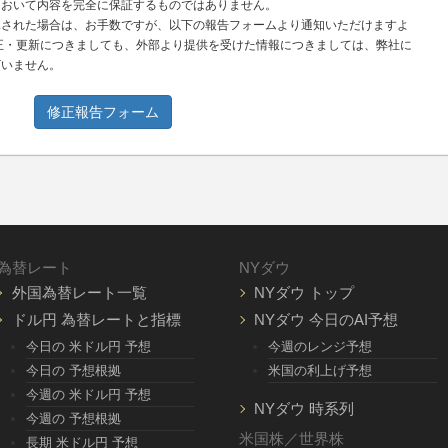
において内容を完全に保証するものではありません。
見された場合は、お手数ですが、以下の報告フォームより通知いただけますよ
正・更新につきましても、外部より提供を受けた情報につきましては、弊社に
ざいません。
修正報告フォーム
為替レート
NYダウ
外国為替レート一覧
NYダウ トップ
ドル円 為替レートと指標
NYダウ 今日のAI予想
今日の 米ドル円 予想
今週のレンジ予想
今日の 予想根拠
米国の利上げ予想
今週の 米ドル円 予想
NYダウ 時系列
今週の 予想根拠
米国株／世界株
長期 米ドル円 予想