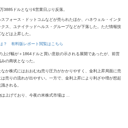
5万3885ドルとなり6営業日ぶり反落。
ルスフォース・ドットコムなどが売られたほか、ハネウェル・インタ
ックス、ユナイテッドヘルス・グループなどが下落した。ただ情報技
ズなどは上昇した。
銘柄は？ 有料版レポート閲覧はこちら
の上げ幅が＋1864ドルと買い意欲の示される展開であったが、前営
悩みの商状となった。
たなか株式にはおおむね売り圧力がかかりやすく、金利上昇局面に売
には売りの流れが出やすい。一方で、金利上昇により利ざや増が想起
意識される。
物は上げており、今夜の米株式市場は
...