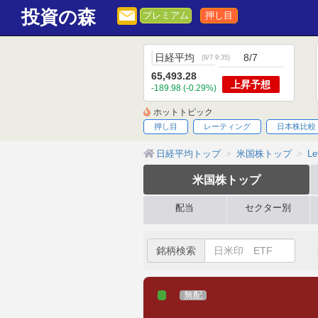
投資の森
プレミアム
押し目
日経平均
8/7
(
8/7 9:35
)
65,493.28
上昇
予想
-189.98 (-0.29%)
ホットトピック
押し目
レーティング
日本株比較
日経平均トップ
米国株トップ
Le
米国株
トップ
配当
セクター別
銘柄検索
無配