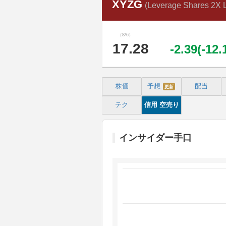
XYZG
(Leverage Shares 2X 
（8/6）
17.28
-2.39(-12
株価
予想
配当
更新
テク
信用
空売り
インサイダー手口