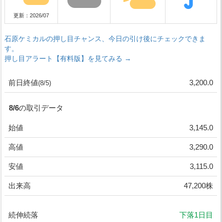
更新：2026/07
石原ケミカルの押し目チャンス、今日の引け後にチェックできま
す。
押し目アラート【有料版】を見てみる →
前日終値
3,200.0
(8/5)
8/6の取引データ
始値
3,145.0
高値
3,290.0
安値
3,115.0
出来高
47,200株
続伸続落
下落1日目