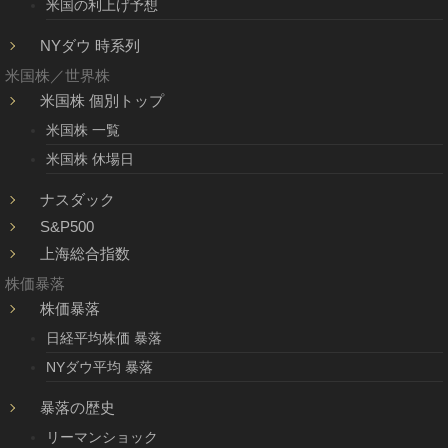
米国の利上げ予想
NYダウ 時系列
米国株／世界株
米国株 個別トップ
米国株 一覧
米国株 休場日
ナスダック
S&P500
上海総合指数
株価暴落
株価暴落
日経平均株価 暴落
NYダウ平均 暴落
暴落の歴史
リーマンショック