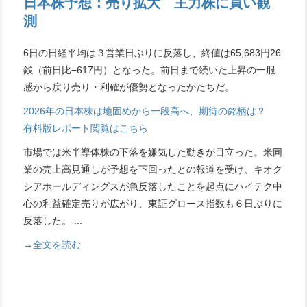
日本株予想：売り拡大 主力株に買い観
測
6日の日経平均は３営業日ぶりに反落し、終値は65,683円26
銭（前日比−617円）となった。前日まで続いた上昇の一服
感から戻り売り・利確が優勢となったかたちだ。
2026年の日本株は地固めから一段高へ、期待の銘柄は？
有料版レポート閲覧はこちら
市場では米半導体株の下落を嫌気した動きが目立った。米同
業の売上高見通しが予想を下回ったとの報道を受け、キオク
シアホールディングスが急反落したことを起点にハイテク中
心の利益確定売りが広がり、東証グロース指数も６日ぶりに
反落した。
...
→全文を読む