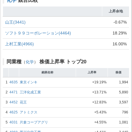
化学
競合比較
上昇余地
山王(3441)
-0.67%
ソフト９９コーポレーション(4464)
18.29%
上村工業(4966)
16.00%
同業種
株価上昇率 トップ20
（
化学
）
銘柄名称
上昇率
株価
1
4635
東京インキ
+19.19%
1,994
2
4471
三洋化成工業
+13.71%
5,890
3
4452
花王
+12.83%
3,597
4
4625
アトミクス
+5.43%
796
5
4031
片倉コープアグリ
+4.55%
1,081