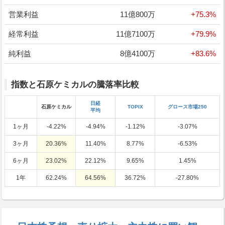
営業利益
11億800万
+75.3%
経常利益
11億7100万
+79.9%
純利益
8億4100万
+83.6%
指数と石原ケミカルの騰落率比較
日経
石原ケミカル
TOPIX
グロース市場250
平均
1ヶ月
-4.22%
-4.94%
-1.12%
-3.07%
3ヶ月
20.36%
11.40%
8.77%
-6.53%
6ヶ月
23.02%
22.12%
9.65%
1.45%
1年
62.24%
64.56%
36.72%
-27.80%