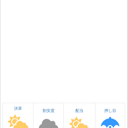
決算
割安度
配当
押し目