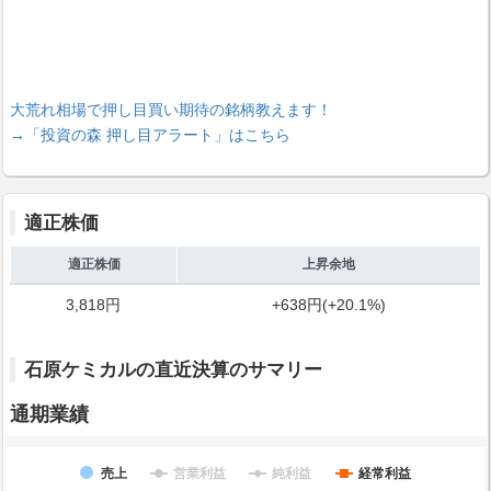
大荒れ相場で押し目買い期待の銘柄教えます！
→「投資の森 押し目アラート」はこちら
適正株価
適正株価
上昇余地
3,818円
+638円(+20.1%)
石原ケミカルの直近決算のサマリー
通期業績
売上
営業利益
純利益
経常利益