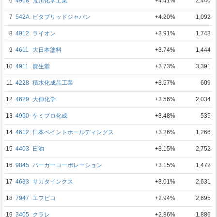
6
4968
荒川化学工業
+4.41%
2,440
7
542A
ビタブリッドジャパン
+4.20%
1,092
8
4912
ライオン
+3.91%
1,743
9
4611
大日本塗料
+3.74%
1,444
10
4911
資生堂
+3.73%
3,391
11
4228
積水化成品工業
+3.57%
609
12
4629
大伸化学
+3.56%
2,034
13
4960
ケミプロ化成
+3.48%
535
14
4612
日本ペイントホールディングス
+3.26%
1,266
15
4403
日油
+3.15%
2,752
16
9845
パーカーコーポレーション
+3.15%
1,472
17
4633
サカタインクス
+3.01%
2,631
18
7947
エフピコ
+2.94%
2,695
19
3405
クラレ
+2.86%
1,886