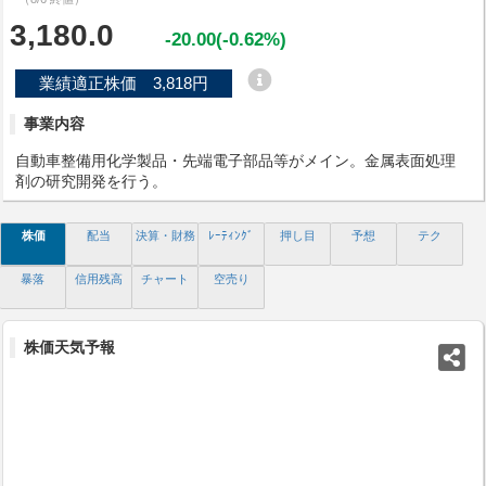
3,180.0
-20.00(-0.62%)
業績適正株価 3,818円
事業内容
自動車整備用化学製品・先端電子部品等がメイン。金属表面処理
剤の研究開発を行う。
株価
配当
決算・財務
ﾚｰﾃｨﾝｸﾞ
押し目
予想
テク
暴落
信用残高
チャート
空売り
株価天気予報