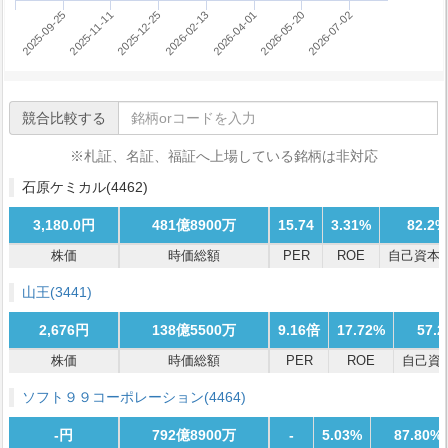
2025-11-11
2025-12-25
2026-02-13
2026-04-01
2026-05-20
2026-07-02
2025-09-25
競合比較する
※札証、名証、福証へ上場している銘柄は非対応
石原ケミカル
(4462)
3,180.0円
481億8900万
15.74
3.31%
82.2%
株価
時価総額
PER
ROE
自己資本
山王
(3441)
2,676円
138億5500万
9.16倍
17.72%
57.
株価
時価総額
PER
ROE
自己資
ソフト９９コーポレーション
(4464)
-円
792億8900万
-
5.03%
87.80%