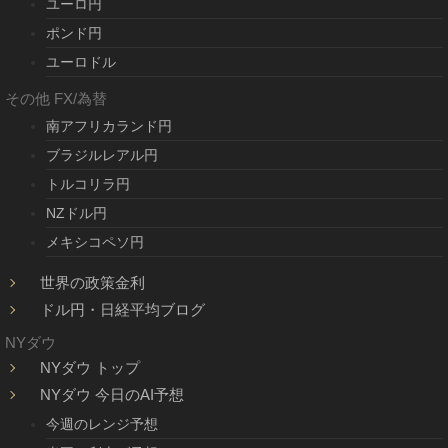
ユーロ円
ポンド円
ユーロドル
その他 FX/為替
南アフリカランド円
ブラジルレアル円
トルコリラ円
NZドル円
メキシコペソ円
世界の政策金利
ドル円・日経平均ブログ
NYダウ
NYダウ トップ
NYダウ 今日のAI予想
今週のレンジ予想