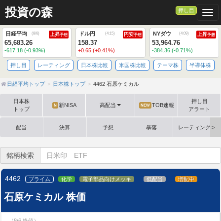
投資の森
押し目
Togg
日経平均
ドル円
NYダウ
(
8/6
)
(
4:15
)
(
4:09
)
上昇
円安
上昇
予想
予想
予想
65,683.26
158.37
53,964.76
-617.18 (-0.93%)
+0.65 (+0.41%)
-384.36 (-0.71%)
押し目
レーティング
日本株比較
米国株比較
テーマ株
半導体株
日経平均トップ
日本株トップ
4462 石原ケミカル
日本株
押し目
新NISA
高配当
TOB速報
N
NEW
トップ
アラート
配当
決算
予想
暴落
レーティング格
銘柄検索
4462
プライム
化学
電子部品向けメッキ
低配当
増配中
石原ケミカル 株価
（8/6 終値）