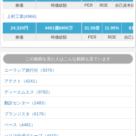
株価
時価総額
PER
ROE
自己資本比
上村工業
(4966)
24,320円
4401億6800万
31.56倍
11.95%
83.
株価
時価総額
PER
ROE
自己資
この銘柄を見た人はこんな銘柄も見ています
ユーラシア旅行社（9376）
アテクト（4241）
ディーエムエス（9782）
翻訳センター（2483）
ブランジスタ（6176）
ベース（4481）
ハリマ化成グループ（4410）