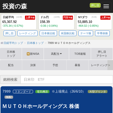
投資の森
押し目
Togg
日経平均
ドル円
NYダウ
(
13:40
)
(
13:55
)
(
6:23
)
上昇
円安
上昇
予想
予想
予想
65,307.92
158.39
53,885.10
-375.34 (-0.57%)
-0.06 (-0.04%)
-464.02 (-0.85%)
押し目
レーティング
日本株比較
米国株比較
テーマ株
半導体株
日経平均トップ
日本株トップ
7999 ＭＵＴＯＨホールディングス
日本株
押し目
新NISA
高配当
TOB速報
N
トップ
アラート
配当
決算
予想
暴落
レーティング格
銘柄検索
7999
※上場廃止（26/6/10）
スタンダード
電気機器
大型プリンタ
無配
ＭＵＴＯＨホールディングス 株価