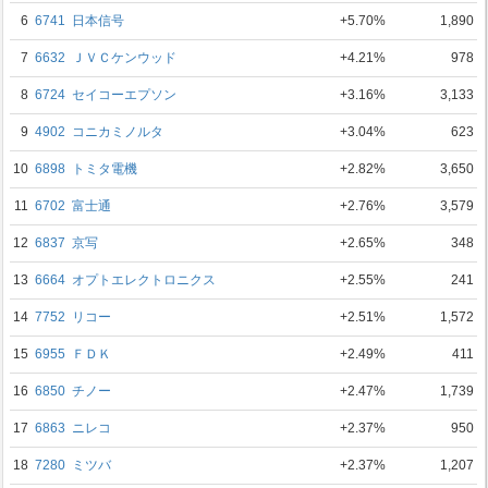
6
6741
日本信号
+5.70%
1,890
7
6632
ＪＶＣケンウッド
+4.21%
978
8
6724
セイコーエプソン
+3.16%
3,133
9
4902
コニカミノルタ
+3.04%
623
10
6898
トミタ電機
+2.82%
3,650
11
6702
富士通
+2.76%
3,579
12
6837
京写
+2.65%
348
13
6664
オプトエレクトロニクス
+2.55%
241
14
7752
リコー
+2.51%
1,572
15
6955
ＦＤＫ
+2.49%
411
16
6850
チノー
+2.47%
1,739
17
6863
ニレコ
+2.37%
950
18
7280
ミツバ
+2.37%
1,207