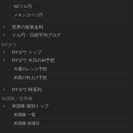
NZドル円
メキシコペソ円
世界の政策金利
ドル円・日経平均ブログ
NYダウ
NYダウ トップ
NYダウ 今日のAI予想
今週のレンジ予想
米国の利上げ予想
NYダウ 時系列
米国株／世界株
米国株 個別トップ
米国株 一覧
米国株 休場日