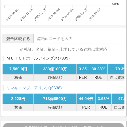
-50 %
2025-12-25
2026-07-02
2025-11-11
2026-05-20
2025-09-25
2026-04-01
2026-02-13
競合比較する
※札証、名証、福証へ上場している銘柄は非対応
ＭＵＴＯＨホールディングス
(7999)
7,580.0円
383億1600万
3.35
30.28%
79.3%
株価
時価総額
PER
ROE
自己資本
ミマキエンジニアリング
(6638)
2,228円
713億8500万
44.04倍
3.93%
47.
株価
時価総額
PER
ROE
自己資