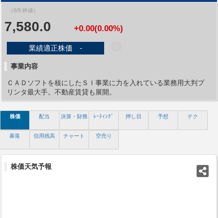
（6/9 終値）
7,580.0
+0.00(0.00%)
業績適正株価 -
事業内容
ＣＡＤソフトを核にしたＳＩ事業に力を入れている業務用大判プ
リンタ最大手。不動産賃貸も展開。
株価
配当
決算・財務
ﾚｰﾃｨﾝｸﾞ
押し目
予想
テク
暴落
信用残高
チャート
空売り
株価天気予報