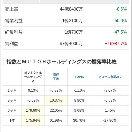
売上高
44億8400万
-0.6%
営業利益
1億2100万
-50.0%
経常利益
1億700万
-47.5%
純利益
97億4000万
+16987.7%
指数とＭＵＴＯＨホールディングスの騰落率比較
ＭＵＴＯＨホ
日経
ールディング
TOPIX
グロース市場250
平均
ス
1ヶ月
0.13%
-5.82%
-1.10%
-3.07%
3ヶ月
-0.52%
10.37%
8.80%
-6.53%
6ヶ月
179.60%
22.05%
9.68%
1.45%
1年
175.94%
61.98%
36.76%
-27.80%