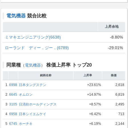
電気機器
競合比較
上昇余地
ミマキエンジニアリング(6638)
-8.80%
ローランド ディー．ジー．(6789)
-29.01%
同業種
株価上昇率 トップ20
（
電気機器
）
銘柄名称
上昇率
株価
1
6998
日本タングステン
+23.61%
2,618
2
6645
オムロン
+14.97%
6,819
3
3105
日清紡ホールディングス
+8.57%
2,495
4
6958
日本シイエムケイ
+6.42%
713
5
6745
ホーチキ
+6.19%
2,144