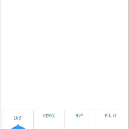
割安度
配当
押し目
決算