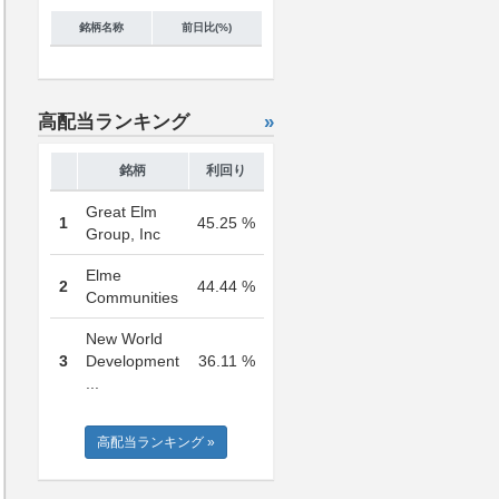
銘柄名称
前日比(%)
高配当ランキング
»
銘柄
利回り
Great Elm
1
45.25 %
Group, Inc
Elme
2
44.44 %
Communities
New World
3
Development
36.11 %
...
高配当ランキング »