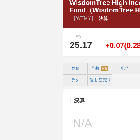
WisdomTree High Inc
Fund（WisdomTree Hi
【WTMY】
決算
（8/7）
25.17
+0.07(0.2
株価
予想
配当
更新
テク
信用
空売り
決算