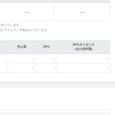
と比べています。
想とアナリスト予想を比べています。
EPSガイダンス
売上高
EPS
（次の四半期）
-
-
-
-
-
-