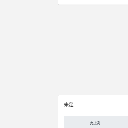
未定
売上高