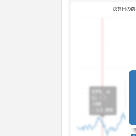
決算日の前