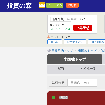
投資の森
プレミアム
押し目
日経平均
8/7
(
8/7 15:30
)
65,606.71
上昇
予想
-76.55 (-0.12%)
ホットトピック
押し目
レーティング
日本株比較
日経平均トップ
米国株トップ
Wi
米国株
トップ
配当
セクター別
銘柄検索
無配