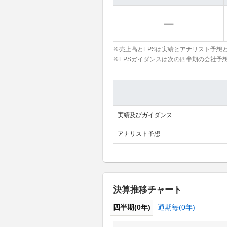
※売上高とEPSは実績とアナリスト予想
※EPSガイダンスは次の四半期の会社予
実績及びガイダンス
アナリスト予想
決算推移チャート
四半期(0年)
通期毎(0年)