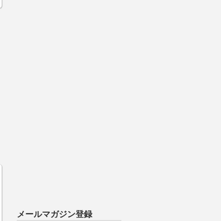
メールマガジン登録