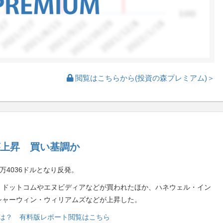
閲覧はこちらから(投資の森プレミアム)＞
上昇 買い基調か
万4036ドルとなり反発。
・ドットコムやエヌビディアなどが買われたほか、ハネウェル・イン
シャーウィン・ウィリアムズなどが上昇した。
銘柄は？ 有料版レポート閲覧はこちら