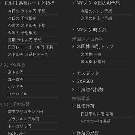
ドル円 為替レートと指標
NYダウ 今日のAI予想
今日の 米ドル円 予想
今週のレンジ予想
今日の 予想根拠
米国の利上げ予想
今週の 米ドル円 予想
NYダウ 時系列
今週の 予想根拠
米国株／世界株
長期 米ドル円 予想
米国株 個別トップ
円高レート 米ドル円 予想
米ドル円 時系列データ
米国株 一覧
米国株 休場日
人気 FX/為替
豪ドル円
ナスダック
ユーロ円
S&P500
ポンド円
上海総合指数
ユーロドル
株価暴落
その他 FX/為替
株価暴落
南アフリカランド円
日経平均株価 暴落
ブラジルレアル円
NYダウ平均 暴落
トルコリラ円
暴落の歴史
NZドル円