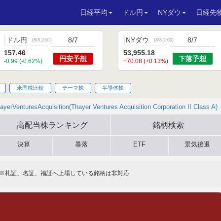
日経平均
ドル円
NYダウ
日経先
ドル円
8/7
NYダウ
8/7
(
8/8 2:01
)
(
8/8 2:00
)
157.46
53,955.18
円安
予想
下落
予想
-0.99 (-0.62%)
+70.08 (+0.13%)
米国株比較
テーマ株
半導体株
ayerVenturesAcquisition(Thayer Ventures Acquisition Corporation II Class A)
高配当株
ランキング
銘柄検索
決算
暴落
ETF
景気後退
※札証、名証、福証へ上場している銘柄は非対応