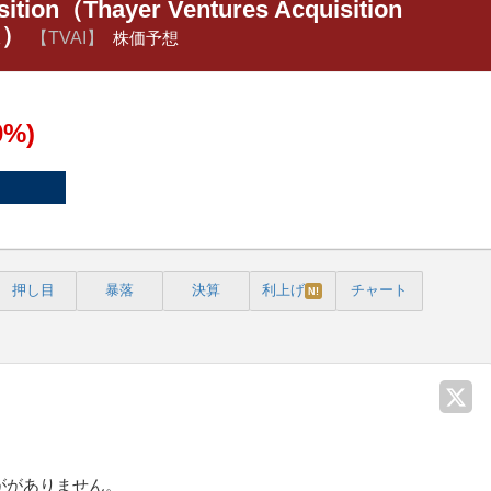
ition（Thayer Ventures Acquisition
 A）
【TVAI】
株価予想
0%)
押し目
暴落
決算
利上げ
チャート
N!
ががありません。