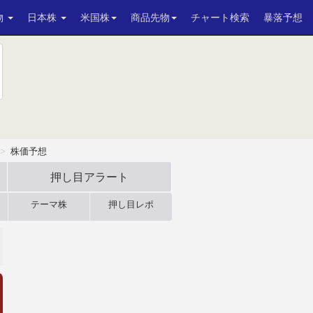
物
日本株
米国株
商品先物
チャート検索
暴落予想
株価予想
押し目アラート
テーマ株
押し目レポ