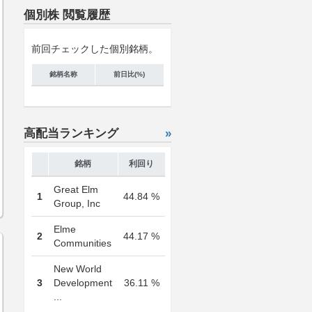
個別株 閲覧履歴
前回チェックした個別銘柄。
銘柄名称
前日比(%)
高配当ランキング
»
銘柄
利回り
Great Elm
1
44.84 %
Group, Inc
Elme
2
44.17 %
Communities
New World
3
Development
36.11 %
...