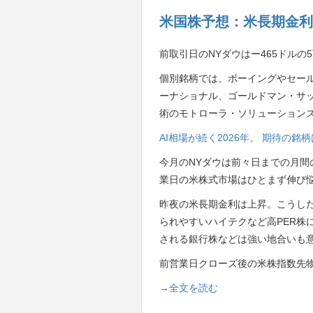
米国株予想：米長期金利
前取引日のNYダウはー465ドルの
個別銘柄では、ボーイングやセー
ーナショナル、ゴールドマン・サ
術のモトローラ・ソリューション
AI相場が続く2026年。 期待の
今月のNYダウは前々日までの月間
業日の米株式市場はひとまず伸び
昨夜の米長期金利は上昇。こうし
られやすいハイテクなど高PER株
される銀行株などは強い地合いも
前営業日クローズ後の米株指数先
→全文を読む