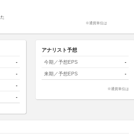
した
※通貨単位は
アナリスト予想
-
今期／予想EPS
-
-
来期／予想EPS
-
-
※通貨単位は
-