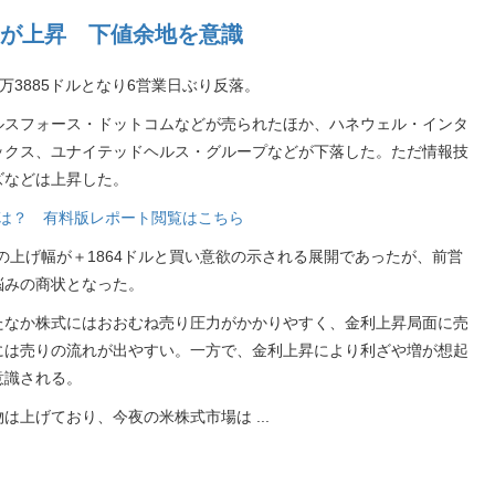
が上昇 下値余地を意識
5万3885ドルとなり6営業日ぶり反落。
ルスフォース・ドットコムなどが売られたほか、ハネウェル・インタ
ックス、ユナイテッドヘルス・グループなどが下落した。ただ情報技
ズなどは上昇した。
銘柄は？ 有料版レポート閲覧はこちら
の上げ幅が＋1864ドルと買い意欲の示される展開であったが、前営
悩みの商状となった。
たなか株式にはおおむね売り圧力がかかりやすく、金利上昇局面に売
には売りの流れが出やすい。一方で、金利上昇により利ざや増が想起
意識される。
物は上げており、今夜の米株式市場は
...