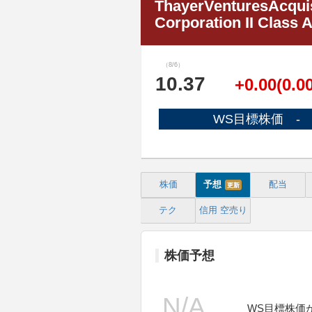
ThayerVenturesAcquis
Corporation II Class
（8/6）
10.37
+0.00(0.0
WS目標株価 -
株価
予想
配当
更新
テク
信用
空売り
株価予想
WS目標株価