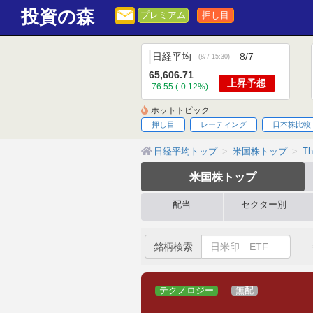
投資の森
プレミアム
押し目
日経平均
8/7
(
8/7 15:30
)
65,606.71
上昇
予想
-76.55 (-0.12%)
ホットトピック
押し目
レーティング
日本株比較
日経平均トップ
米国株トップ
Th
米国株
トップ
配当
セクター別
銘柄検索
テクノロジー
無配