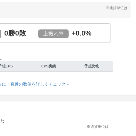
※通貨単位は
0勝0敗
+0.0%
上振れ率
た。
予想EPS
EPS実績
予想比較
らに、直近の数値を詳しくチェック »
した
※通貨単位は