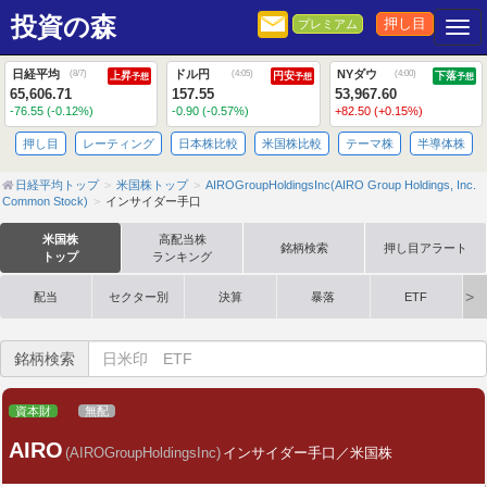
投資の森
押し目
プレミアム
Togg
日経平均
ドル円
NYダウ
(
8/7
)
(
4:05
)
(
4:00
)
上昇
円安
下落
予想
予想
予想
65,606.71
157.55
53,967.60
-76.55 (-0.12%)
-0.90 (-0.57%)
+82.50 (+0.15%)
押し目
レーティング
日本株比較
米国株比較
テーマ株
半導体株
日経平均トップ
米国株トップ
AIROGroupHoldingsInc(AIRO Group Holdings, Inc.
Common Stock)
インサイダー手口
米国株
高配当株
銘柄検索
押し目アラート
トップ
ランキング
配当
セクター別
決算
暴落
ETF
銘柄検索
資本財
無配
AIRO
(AIROGroupHoldingsInc)
インサイダー手口／米国株