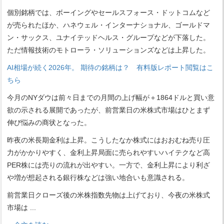
個別銘柄では、ボーイングやセールスフォース・ドットコムなど
が売られたほか、ハネウェル・インターナショナル、ゴールドマ
ン・サックス、ユナイテッドヘルス・グループなどが下落した。
ただ情報技術のモトローラ・ソリューションズなどは上昇した。
AI相場が続く2026年。 期待の銘柄は？ 有料版レポート閲覧はこ
ちら
今月のNYダウは前々日までの月間の上げ幅が＋1864ドルと買い意
欲の示される展開であったが、前営業日の米株式市場はひとまず
伸び悩みの商状となった。
昨夜の米長期金利は上昇。こうしたなか株式にはおおむね売り圧
力がかかりやすく、金利上昇局面に売られやすいハイテクなど高
PER株には売りの流れが出やすい。一方で、金利上昇により利ざ
や増が想起される銀行株などは強い地合いも意識される。
前営業日クローズ後の米株指数先物は上げており、今夜の米株式
市場は
...