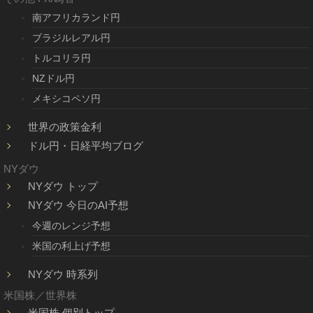
南アフリカランド円
ブラジルレアル円
トルコリラ円
NZドル円
メキシコペソ円
世界の政策金利
ドル円・日経平均ブログ
NYダウ
NYダウ トップ
NYダウ 今日のAI予想
今週のレンジ予想
米国の利上げ予想
NYダウ 時系列
米国株／世界株
米国株 個別トップ