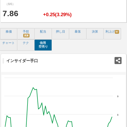
（8/6）
7.86
+0.25(3.29%)
株価
予想
配当
押し目
暴落
決算
利上げ
N!
更新
チャート
テク
信用
空売り
インサイダー手口
9
8