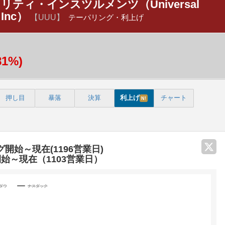
ティ・インスツルメンツ（Universal
, Inc）
【UUU】
テーパリング・利上げ
81%)
押し目
暴落
決算
利上げ
チャート
N!
グ開始～現在(1196営業日)
開始～現在（1103営業日）
Yダウ
ナスダック
categories.