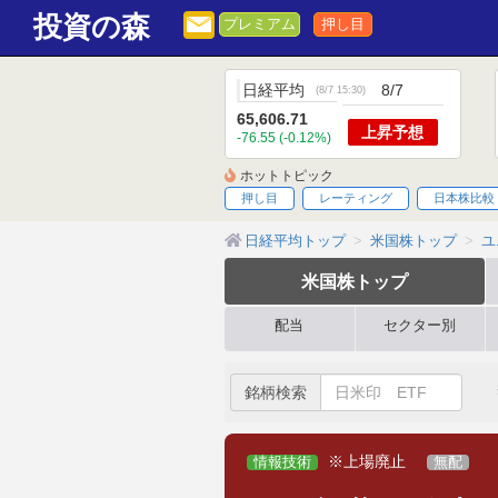
投資の森
プレミアム
押し目
日経平均
8/7
(
8/7 15:30
)
65,606.71
上昇
予想
-76.55 (-0.12%)
ホットトピック
押し目
レーティング
日本株比較
日経平均トップ
米国株トップ
ユ
米国株
トップ
配当
セクター別
銘柄検索
※上場廃止
情報技術
無配