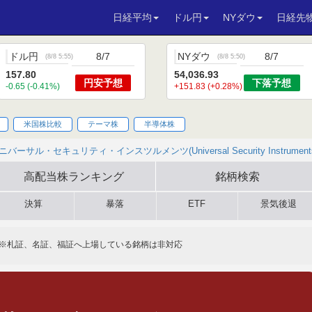
日経平均
ドル円
NYダウ
日経先
ドル円
8/7
NYダウ
8/7
(
8/8 5:55
)
(
8/8 5:50
)
157.80
54,036.93
円安
予想
下落
予想
-0.65 (-0.41%)
+151.83 (+0.28%)
米国株比較
テーマ株
半導体株
ニバーサル・セキュリティ・インスツルメンツ(Universal Security Instruments,
高配当株
ランキング
銘柄検索
決算
暴落
ETF
景気後退
※札証、名証、福証へ上場している銘柄は非対応