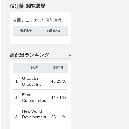
個別株 閲覧履歴
前回チェックした個別銘柄。
銘柄名称
前日比(%)
高配当ランキング
»
銘柄
利回り
Great Elm
1
45.25 %
Group, Inc
Elme
2
44.44 %
Communities
New World
3
Development
36.11 %
...