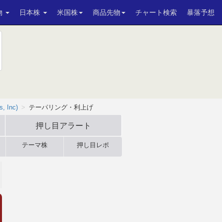
物
日本株
米国株
商品先物
チャート検索
暴落予想
 Inc)
テーパリング・利上げ
押し目アラート
テーマ株
押し目レポ