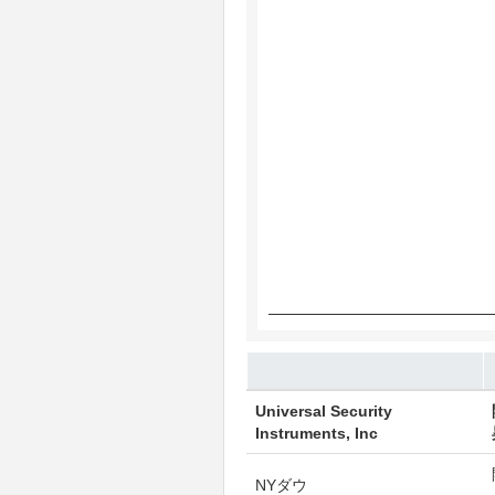
The chart has 4 Y axes displaying
Chart annotations summary
End of interactive chart.
Universal Security
Instruments, Inc
NYダウ