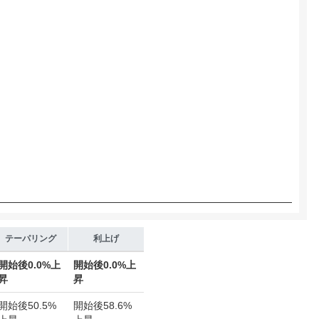
 yA0, yA1, yA2, and yA3.
テーパリング
利上げ
開始後
0.0%上
開始後
0.0%上
昇
昇
開始後
50.5%
開始後
58.6%