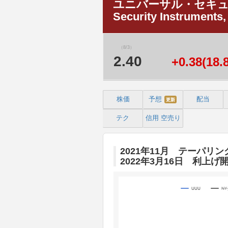
ユニバーサル・セキュリ
Security Instruments
（8/3）
2.40
+0.38(18.
株価
予想
配当
更新
テク
信用
空売り
2021年11月 テーパリン
2022年3月16日 利上げ
UUU
N
Chart
Line chart with 3 lines.
The chart has 1 X axis displaying 