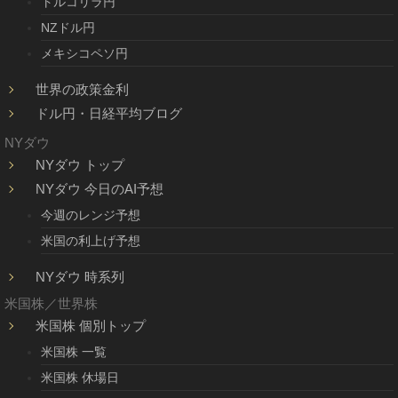
トルコリラ円
NZドル円
メキシコペソ円
世界の政策金利
ドル円・日経平均ブログ
NYダウ
NYダウ トップ
NYダウ 今日のAI予想
今週のレンジ予想
米国の利上げ予想
NYダウ 時系列
米国株／世界株
米国株 個別トップ
米国株 一覧
米国株 休場日