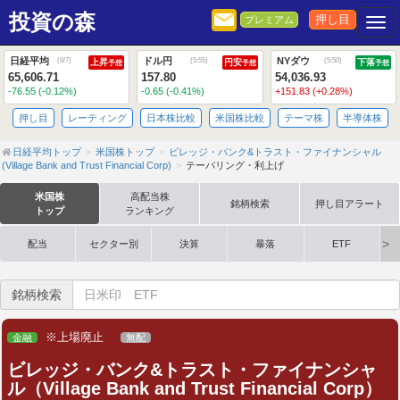
投資の森
押し目
プレミアム
Togg
日経平均
ドル円
NYダウ
(
8/7
)
(
5:55
)
(
5:50
)
上昇
円安
下落
予想
予想
予想
65,606.71
157.80
54,036.93
-76.55 (-0.12%)
-0.65 (-0.41%)
+151.83 (+0.28%)
押し目
レーティング
日本株比較
米国株比較
テーマ株
半導体株
日経平均トップ
米国株トップ
ビレッジ・バンク&トラスト・ファイナンシャル
(Village Bank and Trust Financial Corp)
テーパリング・利上げ
米国株
高配当株
銘柄検索
押し目アラート
トップ
ランキング
配当
セクター別
決算
暴落
ETF
銘柄検索
※上場廃止
金融
無配
ビレッジ・バンク&トラスト・ファイナンシャ
ル（Village Bank and Trust Financial Corp）