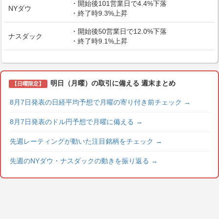
・開始後101営業日で4.4%下落
NYダウ
・終了時9.3%上昇
・開始後50営業日で12.0%下落
ナスダック
・終了時9.1%上昇
明日（月曜）の取引に備える 週末まとめ
【日曜限定】
8月7日発表の日経平均予想で月曜の寄り付き前チェック
→
8月7日発表のドル円予想で月曜に備える
→
先週レーティングが動いた注目銘柄をチェック
→
先週のNYダウ・ナスダックの動きを振り返る
→