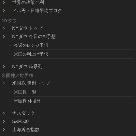
世界の政策金利
ドル円・日経平均ブログ
NYダウ
NYダウ トップ
NYダウ 今日のAI予想
今週のレンジ予想
米国の利上げ予想
NYダウ 時系列
米国株／世界株
米国株 個別トップ
米国株 一覧
米国株 休場日
ナスダック
S&P500
上海総合指数