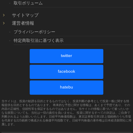
取引ボリューム
サイトマップ
運営者情報
プライバシーポリシー
特定商取引法に基づく表示
twitter
facebook
hatebu
当サイトは、投資の勧誘を目的とするものではなく、投資判断の参考として投資一般に関する情
報提供を目的とするものであります。 将来的な予想に関する情報は、あくまで予想であり、その
内容の正確性、信頼性等を保証するものではありません。当サイトの情報に基づいて被ったいか
なる損害についても、当社は一切の責任を負いません。 投資に関するすべての決定は、ご自身で
判断されるようお願いいたします。日経平均株価指数は、東京証券取引所1部上場銘柄のうち市場
を代表する225銘柄で構成される株価平均指数です。日経平均株価の著作権は日本経済新聞社に帰
属します。