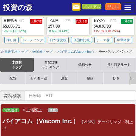
投資の森
押し目
プレミアム
Togg
日経平均
ドル円
NYダウ
(
8/7
)
(
5:55
)
(
5:50
)
上昇
円安
下落
予想
予想
予想
65,606.71
157.80
54,036.93
-76.55 (-0.12%)
-0.65 (-0.41%)
+151.83 (+0.28%)
押し目
レーティング
日本株比較
米国株比較
テーマ株
半導体株
日経平均トップ
米国株トップ
バイアコム(Viacom Inc.)
テーパリング・利上げ
米国株
高配当株
銘柄検索
押し目アラート
トップ
ランキング
配当
セクター別
決算
暴落
ETF
銘柄検索
※上場廃止
電気通信
無配
バイアコム（Viacom Inc.）
【VIAB】
テーパリング・利上
げ