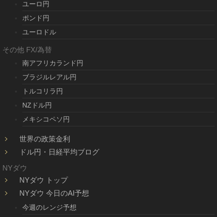
ユーロ円
ポンド円
ユーロドル
その他 FX/為替
南アフリカランド円
ブラジルレアル円
トルコリラ円
NZドル円
メキシコペソ円
世界の政策金利
ドル円・日経平均ブログ
NYダウ
NYダウ トップ
NYダウ 今日のAI予想
今週のレンジ予想