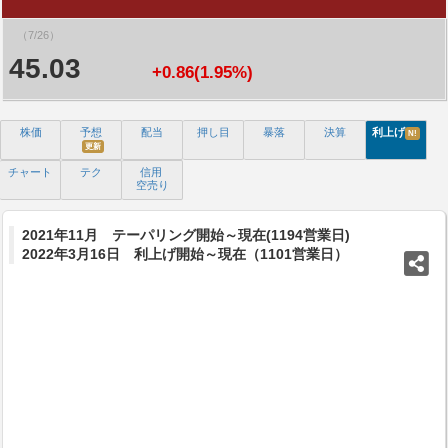
（7/26）
45.03
+0.86(1.95%)
株価
予想
配当
押し目
暴落
決算
利上げ
N!
更新
チャート
テク
信用
空売り
2021年11月 テーパリング開始～現在(1194営業日)
2022年3月16日 利上げ開始～現在（1101営業日）