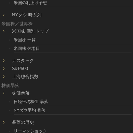
米国の利上げ予想
NYダウ 時系列
米国株／世界株
米国株 個別トップ
米国株 一覧
米国株 休場日
ナスダック
S&P500
上海総合指数
株価暴落
株価暴落
日経平均株価 暴落
NYダウ平均 暴落
暴落の歴史
リーマンショック