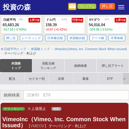
投資の森
押し目
プレミアム
Togg
日経平均
ドル円
NYダウ
(
8/6
)
(
0:45
)
(
8/7
)
上昇
円安
上昇
予想
予想
予想
65,683.26
158.39
54,016.04
-617.18 (-0.93%)
+0.67 (+0.42%)
-333.08 (-0.61%)
押し目
レーティング
日本株比較
米国株比較
テーマ株
半導体株
日経平均トップ
米国株トップ
VimeoInc(Vimeo, Inc. Common Stock When Issued)
テーパリング・利上げ
米国株
高配当株
銘柄検索
押し目アラート
トップ
ランキング
配当
セクター別
決算
暴落
ETF
銘柄検索
※上場廃止
テクノロジー
無配
VimeoInc（Vimeo, Inc. Common Stock When
Issued）
【VMEOV】
テーパリング・利上げ