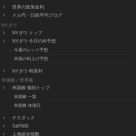
世界の政策金利
ドル円・日経平均ブログ
NYダウ
NYダウ トップ
NYダウ 今日のAI予想
今週のレンジ予想
米国の利上げ予想
NYダウ 時系列
米国株／世界株
米国株 個別トップ
米国株 一覧
米国株 休場日
ナスダック
S&P500
上海総合指数