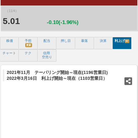
（11/4）
5.01
-0.10(-1.96%)
株価
予想
配当
押し目
暴落
決算
利上げ
N!
更新
チャート
テク
信用
空売り
2021年11月 テーパリング開始～現在(1196営業日)
2022年3月16日 利上げ開始～現在（1103営業日）