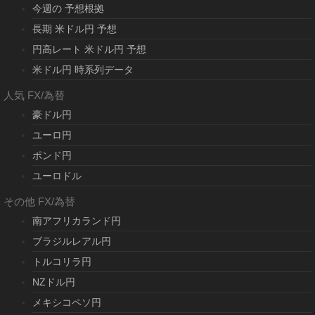
今週の 予想根拠
長期 米ドル円 予想
円高レート 米ドル円 予想
米ドル円 時系列データ
人気 FX/為替
豪ドル円
ユーロ円
ポンド円
ユーロドル
その他 FX/為替
南アフリカランド円
ブラジルレアル円
トルコリラ円
NZドル円
メキシコペソ円