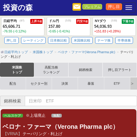
投資の森
押し目
プレミアム
Togg
日経平均
ドル円
NYダウ
(
8/7
)
(
5:55
)
(
5:50
)
上昇
円安
下落
予想
予想
予想
65,606.71
157.80
54,036.93
-76.55 (-0.12%)
-0.65 (-0.41%)
+151.83 (+0.28%)
押し目
レーティング
日本株比較
米国株比較
テーマ株
半導体株
日経平均トップ
米国株トップ
ベロナ・ファーマ(Verona Pharma plc)
テーパリ
ング・利上げ
米国株
高配当株
銘柄検索
押し目アラート
トップ
ランキング
配当
セクター別
決算
暴落
ETF
銘柄検索
※上場廃止
ヘルスケア
無配
ベロナ・ファーマ（Verona Pharma plc）
【VRNA】
テーパリング・利上げ