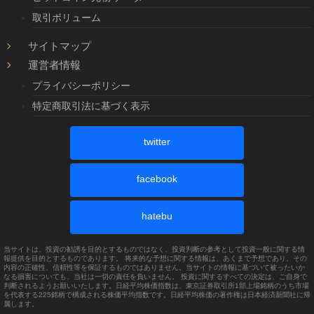
取引ボリューム
サイトマップ
運営者情報
プライバシーポリシー
特定商取引法に基づく表示
twitter
facebook
hatebu
当サイトは、投資の勧誘を目的とするものではなく、投資判断の参考として投資一般に関する情
報提供を目的とするものであります。 将来的な予想に関する情報は、あくまで予想であり、その
内容の正確性、信頼性等を保証するものではありません。当サイトの情報に基づいて被ったいか
なる損害についても、当社は一切の責任を負いません。 投資に関するすべての決定は、ご自身で
判断されるようお願いいたします。日経平均株価指数は、東京証券取引所1部上場銘柄のうち市場
を代表する225銘柄で構成される株価平均指数です。日経平均株価の著作権は日本経済新聞社に帰
属します。