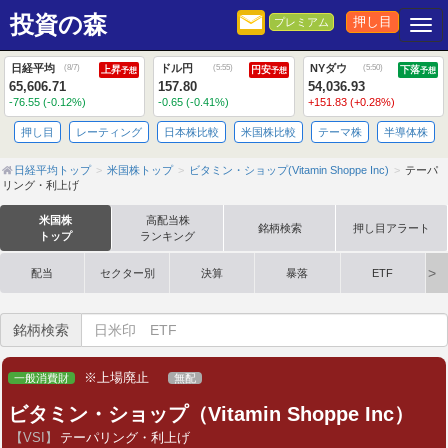
投資の森
押し目
プレミアム
Togg
日経平均
ドル円
NYダウ
(
8/7
)
(
5:55
)
(
5:50
)
上昇
円安
下落
予想
予想
予想
65,606.71
157.80
54,036.93
-76.55 (-0.12%)
-0.65 (-0.41%)
+151.83 (+0.28%)
押し目
レーティング
日本株比較
米国株比較
テーマ株
半導体株
日経平均トップ
米国株トップ
ビタミン・ショップ(Vitamin Shoppe Inc)
テーパ
リング・利上げ
米国株
高配当株
銘柄検索
押し目アラート
トップ
ランキング
配当
セクター別
決算
暴落
ETF
銘柄検索
※上場廃止
一般消費財
無配
ビタミン・ショップ（Vitamin Shoppe Inc）
【VSI】
テーパリング・利上げ