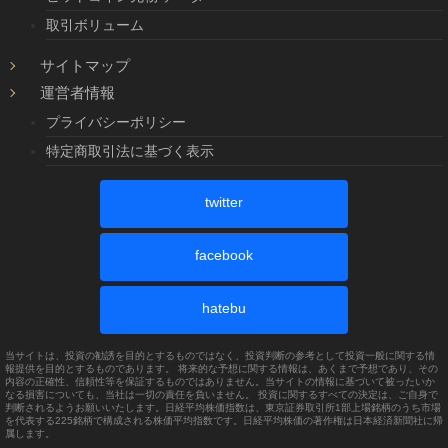
取引ボリューム
サイトマップ
運営者情報
プライバシーポリシー
特定商取引法に基づく表示
twitter
facebook
hatebu
当サイトは、投資の勧誘を目的とするものではなく、投資判断の参考として投資一般に関する情
報提供を目的とするものであります。 将来的な予想に関する情報は、あくまで予想であり、その
内容の正確性、信頼性等を保証するものではありません。当サイトの情報に基づいて被ったいか
なる損害についても、当社は一切の責任を負いません。 投資に関するすべての決定は、ご自身で
判断されるようお願いいたします。日経平均株価指数は、東京証券取引所1部上場銘柄のうち市場
を代表する225銘柄で構成される株価平均指数です。日経平均株価の著作権は日本経済新聞社に帰
属します。