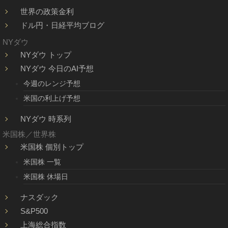
世界の政策金利
ドル円・日経平均ブログ
NYダウ
NYダウ トップ
NYダウ 今日のAI予想
今週のレンジ予想
米国の利上げ予想
NYダウ 時系列
米国株／世界株
米国株 個別トップ
米国株 一覧
米国株 休場日
ナスダック
S&P500
上海総合指数