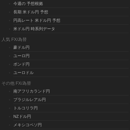
今週の 予想根拠
長期 米ドル円 予想
円高レート 米ドル円 予想
米ドル円 時系列データ
人気 FX/為替
豪ドル円
ユーロ円
ポンド円
ユーロドル
その他 FX/為替
南アフリカランド円
ブラジルレアル円
トルコリラ円
NZドル円
メキシコペソ円