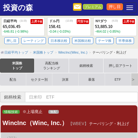
投資の森
押し目
プレミアム
Togg
日経平均
ドル円
NYダウ
(
11:15
)
(
12:20
)
(
6:23
)
上昇
円安
上昇
予想
予想
予想
65,036.45
158.41
53,885.10
-646.81 (-0.98%)
-0.04 (-0.03%)
-464.02 (-0.85%)
押し目
レーティング
日本株比較
米国株比較
テーマ株
半導体株
日経平均トップ
米国株トップ
WincInc(Winc, Inc.)
テーパリング・利上げ
米国株
高配当株
銘柄検索
押し目アラート
トップ
ランキング
配当
セクター別
決算
暴落
ETF
銘柄検索
※上場廃止
情報技術
無配
WincInc（Winc, Inc.）
【WBEV】
テーパリング・利上げ
（2/13）