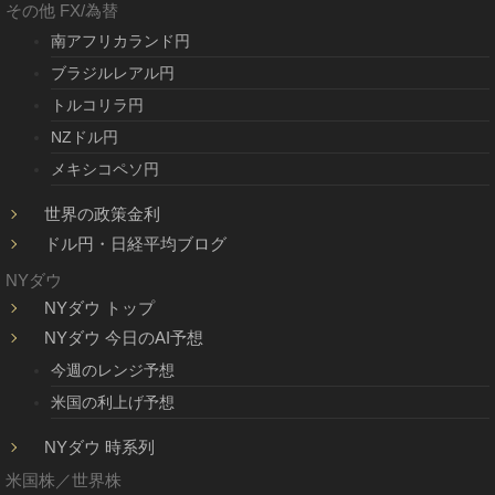
その他 FX/為替
南アフリカランド円
ブラジルレアル円
トルコリラ円
NZドル円
メキシコペソ円
世界の政策金利
ドル円・日経平均ブログ
NYダウ
NYダウ トップ
NYダウ 今日のAI予想
今週のレンジ予想
米国の利上げ予想
NYダウ 時系列
米国株／世界株