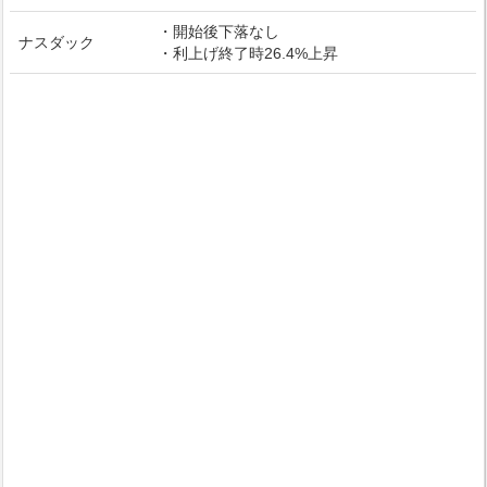
・開始後下落なし
ナスダック
・利上げ終了時26.4%上昇