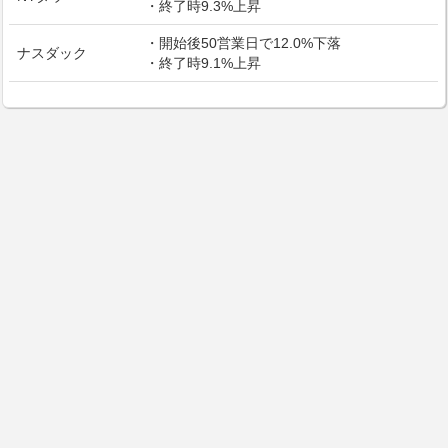
・終了時9.3%上昇
・開始後50営業日で12.0%下落
ナスダック
・終了時9.1%上昇