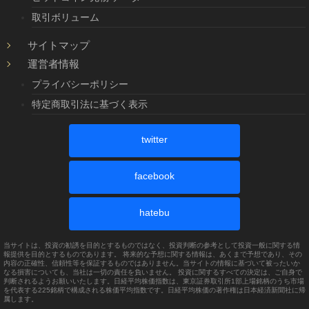
取引ボリューム
サイトマップ
運営者情報
プライバシーポリシー
特定商取引法に基づく表示
twitter
facebook
hatebu
当サイトは、投資の勧誘を目的とするものではなく、投資判断の参考として投資一般に関する情
報提供を目的とするものであります。 将来的な予想に関する情報は、あくまで予想であり、その
内容の正確性、信頼性等を保証するものではありません。当サイトの情報に基づいて被ったいか
なる損害についても、当社は一切の責任を負いません。 投資に関するすべての決定は、ご自身で
判断されるようお願いいたします。日経平均株価指数は、東京証券取引所1部上場銘柄のうち市場
を代表する225銘柄で構成される株価平均指数です。日経平均株価の著作権は日本経済新聞社に帰
属します。