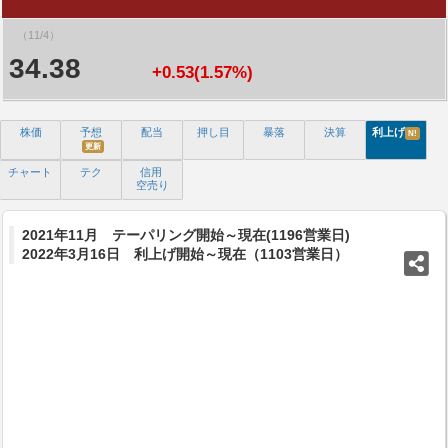
（11/4）
34.38
+0.53(1.57%)
株価
予想
配当
押し目
暴落
決算
利上げ
N!
更新
チャート
テク
信用
空売り
2021年11月 テーパリング開始～現在(1196営業日)
2022年3月16日 利上げ開始～現在（1103営業日）