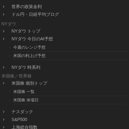
世界の政策金利
ドル円・日経平均ブログ
NYダウ
NYダウ トップ
NYダウ 今日のAI予想
今週のレンジ予想
米国の利上げ予想
NYダウ 時系列
米国株／世界株
米国株 個別トップ
米国株 一覧
米国株 休場日
ナスダック
S&P500
上海総合指数