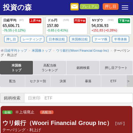
投資の森
押し目
プレミアム
Togg
日経平均
ドル円
NYダウ
(
8/7
)
(
5:55
)
(
5:50
)
上昇
円安
下落
予想
予想
予想
65,606.71
157.80
54,036.93
-76.55 (-0.12%)
-0.65 (-0.41%)
+151.83 (+0.28%)
押し目
レーティング
日本株比較
米国株比較
テーマ株
半導体株
日経平均トップ
米国株トップ
ウリ銀行(Woori Financial Group Inc)
テーパリン
グ・利上げ
米国株
高配当株
銘柄検索
押し目アラート
トップ
ランキング
配当
セクター別
決算
暴落
ETF
銘柄検索
※上場廃止
金融
高配当
ウリ銀行（Woori Financial Group Inc）
【WF】
テーパリング・利上げ