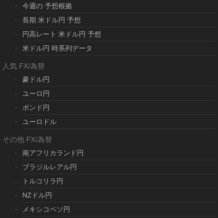
今週の 予想根拠
長期 米ドル円 予想
円高レート 米ドル円 予想
米ドル円 時系列データ
人気 FX/為替
豪ドル円
ユーロ円
ポンド円
ユーロドル
その他 FX/為替
南アフリカランド円
ブラジルレアル円
トルコリラ円
NZドル円
メキシコペソ円