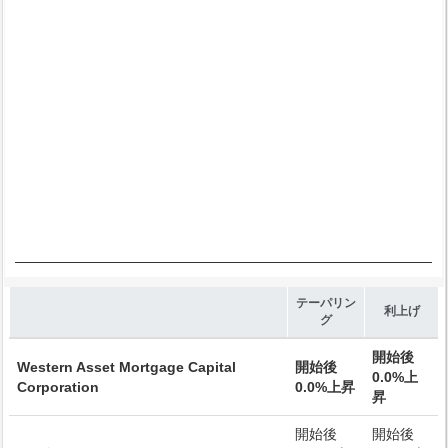
Chart annotations summary
End of interactive chart.
テーパリン
利上げ
グ
開始後
Western Asset Mortgage Capital
開始後
0.0%上
Corporation
0.0%上昇
昇
開始後
開始後