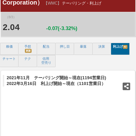
Corporation）
【WMC】
テーパリング・利上げ
（8/3）
2.04
-0.07(-3.32%)
株価
予想
配当
押し目
暴落
決算
利上げ
N!
更新
チャート
テク
信用
空売り
2021年11月 テーパリング開始～現在(1194営業日)
2022年3月16日 利上げ開始～現在（1101営業日）