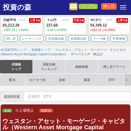
投資の森
押し目
プレミアム
Togg
日経平均
ドル円
NYダウ
(
11:15
)
(
12:01
)
(
6:22
)
上昇
円安
上昇
予想
予想
予想
65,213.28
157.68
54,349.12
-1087.16 (-1.64%)
-0.04 (-0.03%)
+263.24 (+0.49%)
押し目
レーティング
日本株比較
米国株比較
テーマ株
半導体株
日経平均トップ
米国株トップ
ウェスタン・アセット・モーゲージ・キャピタル
(Western Asset Mortgage Capital Corporation)
テーパリング・利上げ
米国株
高配当株
銘柄検索
押し目アラート
トップ
ランキング
配当
セクター別
決算
暴落
ETF
銘柄検索
※上場廃止
金融
高配当
ウェスタン・アセット・モーゲージ・キャピタ
ル（Western Asset Mortgage Capital