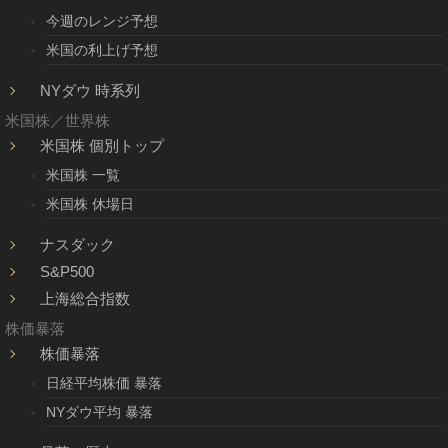
今週のレンジ予想
米国の利上げ予想
NYダウ 時系列
米国株／世界株
米国株 個別トップ
米国株 一覧
米国株 休場日
ナスダック
S&P500
上海総合指数
株価暴落
株価暴落
日経平均株価 暴落
NYダウ平均 暴落